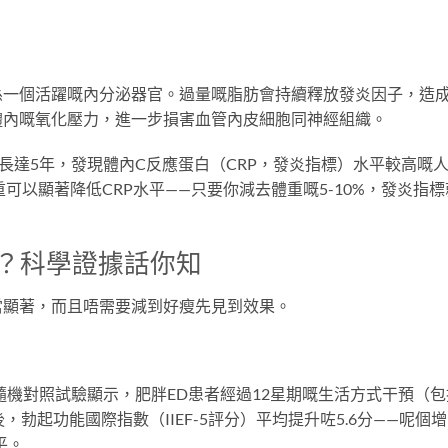
係一個活躍嘅內分泌器官。過量嘅脂肪會持續釋放發炎因子，造
體內嘅氧化壓力，進一步損害血管內皮細胞同神經組織。
男士長達5年，發現體內C反應蛋白（CRP，發炎指標）水平較高嘅
重可以顯著降低CRP水平——只要你減去體重嘅5-10%，發炎指標
果？科學證據話你知
當顯著，而且唔需要減到好瘦先見到效果。
年發表嘅一項隨機對照試驗顯示，肥胖ED患者經過12星期嘅生活方式干預（
，勃起功能國際指數（IIEF-5評分）平均提升咗5.6分——呢個
平。