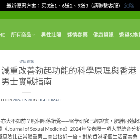
最新優惠方案：买3送1、6送2、9送3（請聯繫客服）
忽略
ME
所有商品
男性壯陽
迷情春藥
健康資訊
退貨&換
健康資訊
？減重改善勃起功能的科學原理與香港
男士實戰指南
TED ON
2026-06-30
BY
HEALTHMALL
乎亦大不如前？呢個唔係錯覺——醫學研究已經證實，肥胖同勃起
nal of Sexual Medicine》2024年發表嘅一項大型統合分
ED嘅風險比正常體重男士高出接近一倍。對於香港呢個生活節奏急