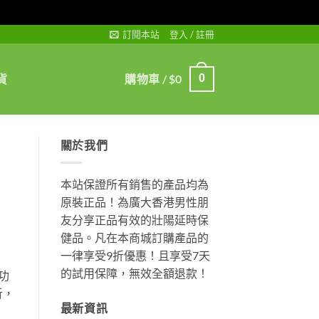
訂閱本站
登入 / 註冊
貨
購物車 /
$
0
0
關於我們
本站保證所有銷售的產品均為
原裝正品！為廣大香港男性朋
友分享正品有效的壯陽延時保
健品。凡在本商城訂購產品的
一律享受9折優惠！且享受7天
的試用保障，無效全額退款！
功
析，
最新資訊