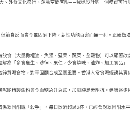
大、外食文化盛行、運動空間有限——我哋設計咗一個務實可行
，但節食反而會令睪固酮下降，對性功能百害而無一利。正確做
海飲食（大量橄欖油、魚類、堅果、蔬菜、全穀物）可以顯著改
理解為「多食魚生、沙律、果仁，少食燒味、油炸、加工食品」
富鋅質嘅食物，對睪固酮合成至關重要。香港人常食嘅蠔餅其實
條呢啲精製澱粉會令血糖急升急跌，加劇胰島素阻抗。建議逐步
精係睪固酮嘅「殺手」。每日飲酒超過2杯，已經會對睪固酮水