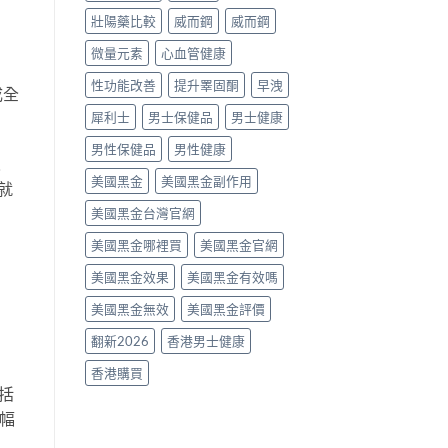
片
壯陽藥比較
威而鋼
威而鋼
點
樣
微量元素
心血管健康
揀？〉
中
性功能改善
提升睪固酮
早洩
成全
犀利士
男士保健品
男士健康
男性保健品
男性健康
人
美國黑金
美國黑金副作用
就
美國黑金台灣官網
美國黑金哪裡買
美國黑金官網
美國黑金效果
美國黑金有效嗎
美國黑金無效
美國黑金評價
翻新2026
香港男士健康
香港購買
包括
增幅