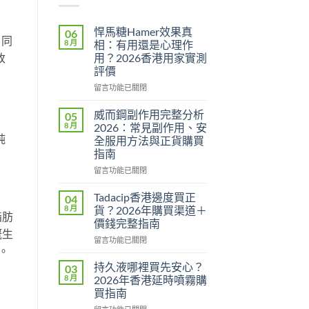
悍馬糖Hamer效果真
06
。同
8 月
相：有用還是心理作
用？2026香港用家實測
改
評價
在
留言功能已關閉
〈悍
馬
威而鋼副作用完整分析
05
糖
8 月
2026：常見副作用、安
Hamer
純
全服用方法與正貨購買
效
指南
果
真
在
留言功能已關閉
相：
〈威
有
而
Tadacip香港邊度買正
04
用
鋼
8 月
貨？2026年購買渠道＋
脂肪
還
副
價錢完整指南
是
作
嘅生
心
在
用
留言功能已關閉
。
理
〈Tadacip
完
作
香
整
持久液哪裡買先安心？
03
用？
港
分
8 月
2026年香港延時噴霧購
2026
邊
析
買指南
香
度
2026：
在