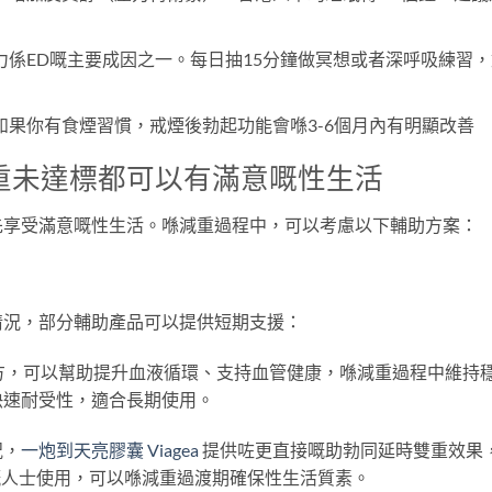
力係ED嘅主要成因之一。每日抽15分鐘做冥想或者深呼吸練習，
果你有食煙習慣，戒煙後勃起功能會喺3-6個月內有明顯改善
重未達標都可以有滿意嘅性生活
先享受滿意嘅性生活。喺減重過程中，可以考慮以下輔助方案：
情況，部分輔助產品可以提供短期支援：
方，可以幫助提升血液循環、支持血管健康，喺減重過程中維持
快速耐受性，適合長期使用。
況，
一炮到天亮膠囊 Viagea
提供咗更直接嘅助勃同延時雙重效果
嘅人士使用，可以喺減重過渡期確保性生活質素。