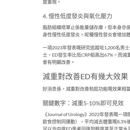
度重視。
4. 慢性低度發炎與氧化壓力
脂肪組織唔單止係能量儲存庫，佢本身亦
身性慢性低度發炎。呢種慢性發炎會增加
一項2023年發表嘅研究追蹤咗1,200名
士，ED發生率比低CRP組高出67%。而減
會有明顯改善。
減重對改善ED有幾大效
好消息係，減重對改善勃起功能嘅效果相
關鍵數字：減重5-10%即可見效
《Journal of Urology》2022
飲食控制同運動），平均減去體重嘅8.3%後
足以令中度ED患者回復到輕度甚至正常水