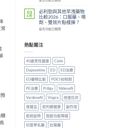
港
買
留言功能已關閉
常
〈持
用
正
見
久
家
貨？
副
必利勁與其他早洩藥物
03
液
實
2026
作
8 月
比較2026：口服藥、噴
哪
測
年
用、
味
劑、雙效片點樣揀？
裡
評
購
安
正常
在
買
留言功能已關閉
價〉
買
全
〈必
先
中
渠
服
利
安
道
用
勁
心？
熱點關注
＋
方
性
與
2026
價
法
其
年
錢
與
解
他
香
完
正
40歲男性健康
Cialis
早
港
整
貨
洩
延
指
購
Dapoxetine
ED
ED治療
藥
時
南〉
買
物
噴
中
指
ED藥物比較
PDE5抑制劑
比
霧
南〉
較
購
PE治療
Priligy
Sildenafil
中
2026：
買
期預
口
Vardenafil
Viagra
他達拉非
指
服
南〉
保健品
前列腺健康
副作用
藥、
中
噴
血糖
助勃延時
勃起功能障礙
劑、
雙
高
印度學名藥
壯陽藥
效