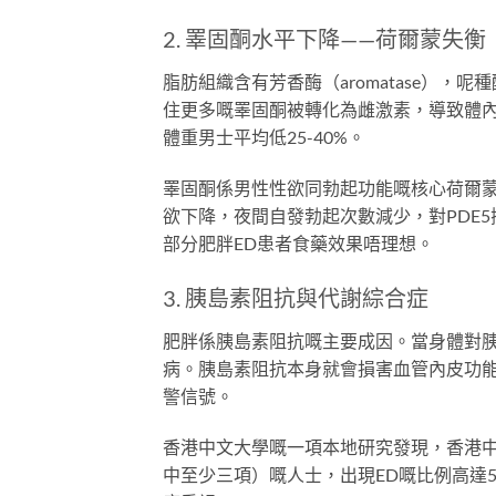
2. 睪固酮水平下降——荷爾蒙失衡
脂肪組織含有芳香酶（aromatase）
住更多嘅睪固酮被轉化為雌激素，導致體
體重男士平均低25-40%。
睪固酮係男性性欲同勃起功能嘅核心荷爾蒙。當
欲下降，夜間自發勃起次數減少，對PDE
部分肥胖ED患者食藥效果唔理想。
3. 胰島素阻抗與代謝綜合症
肥胖係胰島素阻抗嘅主要成因。當身體對
病。胰島素阻抗本身就會損害血管內皮功能
警信號。
香港中文大學嘅一項本地研究發現，香港
中至少三項）嘅人士，出現ED嘅比例高達5