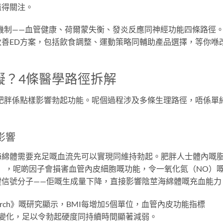
值得關注。
機制——血管健康、荷爾蒙失衡、發炎反應同神經功能四條路徑
善ED方案，包括飲食調整、運動策略同輔助產品選擇，等你喺
礙？4條醫學路徑拆解
肥胖係點樣影響勃起功能。呢個過程涉及多條生理路徑，唔係單
影響
海綿體需要充足嘅血流先可以實現同維持勃起。肥胖人士體內嘅
L-6），呢啲因子會損害血管內皮細胞嘅功能，令一氧化氮（NO）
鍵信號分子——佢嘅生成量下降，直接影響陰莖海綿體嘅充血能力
otence Research》嘅研究顯示，BMI每增加5個單位，血管內皮功能指標
嘅變化，足以令勃起硬度同持續時間顯著減弱。