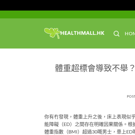
Skip
to
content
HO
體重超標會導致不舉
POS
你有冇發現，體重上升之後，床上表現似
能障礙（ED）之間存在明確因果關係。根據《Jour
體重指數（BMI）超過30嘅男士，患上