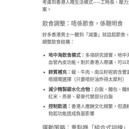
考慮到香港人嘅生活模式——工時長、壓力
案。
飲食調整：唔係節食，係聰明食
好多香港男士一聽到「減重」就諗起節食
調整飲食結構：
地中海飲食模式：
多項研究證實，地中
血管內皮功能。對於香港人嚟講，可以
鋅質補充：
蠔、牛肉、南瓜籽呢啲含豐
唔錯嘅選擇（只要唔好油炸得太犀利）
減少精製碳水化合物：
白飯、麵包、麵
紅米、燕麥、藜麥代替部分白飯
控制飲酒：
香港人應酬文化頻繁，但酒
勃起功能造成負面影響
運動策略：重點喺「組合式訓練」