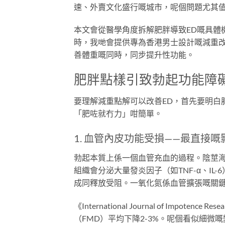
速、外賣文化盛行嘅城市，呢個問題尤其
本文會從醫學角度拆解肥胖導致ED嘅具體
時，我哋會提供專為香港男士設計嘅減重改
善體重嘅同時，同步提升性功能。
肥胖點樣引致勃起功能障
要理解減重點解可以改善ED，首先要明白
「肥咗就冇力」咁簡單。
1. 血管內皮功能受損——最直接嘅
勃起本質上係一個血管充血的過程。陰莖
組織會分泌大量發炎因子（如TNF-α、I
成同釋放受阻。一氧化氮係血管擴張嘅關
《International Journal of Imp
（FMD）平均下降2-3%。呢個看似細微