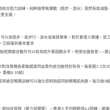
動結合阻力訓練。純粹做帶氧運動（跑步、游水）固然有助減脂
果更全面。
：
可以係跑步、急步行、游水或者踩單車。對於香港人嚟講，放
，已經達到基本要求
船呢類複合動作可以有效提升睪固酮水平。唔使去健身室——屋
IT對改善胰島素敏感度同血管內皮功能特別有效。每星期1-2次2
，重複8-10組）
經常被忽略嘅訓練可以強化控制勃起同射精嘅肌肉群。每日做3
增加皮質醇（壓力荷爾蒙）。香港人平均睡眠得6.2個鐘，建議