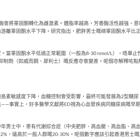
，呢種酶會將睪固酮轉化為雌激素。體脂率越高，芳香酶活性越強，意
內游離睪固酮水平下降。研究指出，肥胖男士嘅總睪固酮水平比
睪固酮水平低過正常範圍（一般為8-30 nmol/L），唔單止
5抑制劑（如威而鋼、犀利士）嘅反應亦會變差。呢個亦解釋咗點
胰島素敏感度下降，血糖控制會受影響，最終可能發展為2型糖尿
——事實上，好多醫學文獻將ED視為心血管疾病同糖尿病嘅早
中年男士中，患有代謝綜合症（中央肥胖、高血壓、高血脂、高
2%，遠高於一般人群嘅20-30%。呢個數字應該引起香港男士嘅