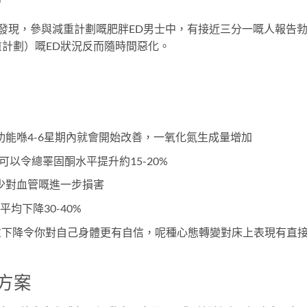
發現，參與減重計劃嘅肥胖ED男士中，有接近三分一嘅人報告
計劃）嘅ED狀況反而隨時間惡化。
：
功能喺4-6星期內就會開始改善，一氧化氮生成量增加
可以令總睪固酮水平提升約15-20%
少對血管嘅進一步損害
平均下降30-40%
重下降令你對自己身體更有自信，呢種心態轉變對床上表現有直
方案