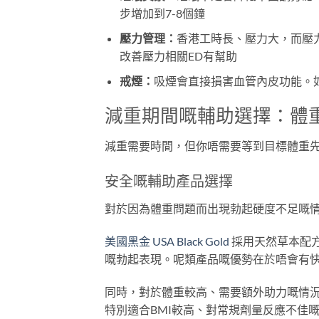
步增加到7-8個鐘
壓力管理：
香港工時長、壓力大，而壓
改善壓力相關ED有幫助
戒煙：
吸煙會直接損害血管內皮功能。如
減重期間嘅輔助選擇：體
減重需要時間，但你唔需要等到目標體重
安全嘅輔助產品選擇
對於因為體重問題而出現勃起硬度不足嘅
美國黑金 USA Black Gold
採用天然草本配
嘅勃起表現。呢類產品嘅優勢在於唔會有
同時，對於體重較高、需要額外助力嘅情
特別適合BMI較高、對常規劑量反應不佳