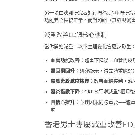
另一項由澳洲研究者進行嘅為期2年嘅研究
功能完全恢復正常。而對照組（無參與減重
減重改善ED嘅核心機制
當你開始減重，以下生理變化會逐步發生
血管功能改善：
體重下降後，血管內皮
睪固酮回升：
研究顯示，減去體重嘅5%
胰島素敏感度恢復：
改善血糖控制，減
發炎指數下降：
CRP水平喺減重3個月後
自信心提升：
心理因素同樣重要——體
助
香港男士專屬減重改善ED