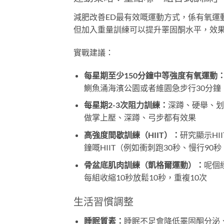
減肥改善ED最有效嘅運動方式，係有氧運
但加入重量訓練可以提升睪固酮水平，效
實戰建議：
每星期至少150分鐘中等強度有氧運動
鰂魚涌海濱公園或者維園急步行30分鐘
每星期2-3次阻力訓練：
深蹲、硬舉、划
做掌上壓、深蹲、弓步都有效果
高強度間歇訓練（HIIT）：
研究顯示HI
鐘嘅HIIT（例如衝刺跑30秒、慢行90秒
骨盆底肌肉訓練（凱格爾運動）：
呢個
每組收縮10秒放鬆10秒，重複10次
生活習慣調整
睡眠質素：
睡眠不足會降低睪固酮分泌、