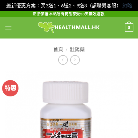
最新優惠方案：买3送1、6送2、9送3（請聯繫客服）
忽略
Skip
正品保證 本站所有商品享受30天無效退款.
to
0
content
首頁
/
壯陽藥
特惠