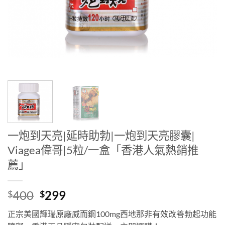
一炮到天亮|延時助勃|一炮到天亮膠囊|
Viagea偉哥|5粒/一盒「香港人氣熱銷推
薦」
Original
Current
400
299
$
$
price
price
正宗美國輝瑞原廠威而鋼100mg西地那非有效改善勃起功能
was:
is: