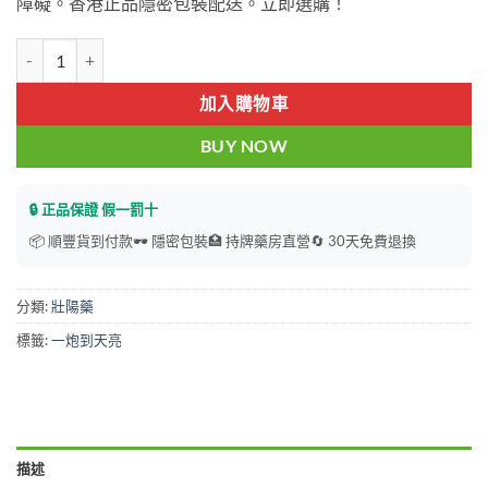
障礙。香港正品隱密包裝配送。立即選購！
$400.
$299.
一炮到天亮|延時助勃|一炮到天亮膠囊| Viagea偉哥|5粒/一盒「香港
加入購物車
BUY NOW
🔒 正品保證 假一罰十
📦 順豐貨到付款
🕶️ 隱密包裝
🏥 持牌藥房直營
🔄 30天免費退換
分類:
壯陽藥
標籤:
一炮到天亮
描述