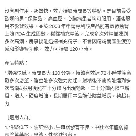
沒有副作用、起效快，效力持續時間長等特點。是目前最受
歡迎的男 * 保健品。 高血壓、心臟病患者均可服用，酒後服
用不影響效果，並於 2003 年申請專利該產品能有效啟動腎
上腺 PDA 生成因數，稀釋補充精液，完成多次射精並達到
多次高潮，房事後能迅速補充精子，不會因精竭而產生疲勞
感和影響腎功能， 效力可持續 120 小時。
產品特點：
* 增強快感，時間長大 120 分鐘，持續有效達 72 小時重複激
發多次慾望，陰莖能多次強力勃起，射精後不疲軟能達到多
次高潮&服用後能在十分鐘內出現勃起，三十分鐘內陰莖增
粗、增大、硬度增強，長期服用本品能使陰莖增長，勃起有
力
［適用人群］
1. 性慾低下、陰莖短小 , 生殖器發育不良、中壯老年體弱腎
虛陰莖萎縮、早洩、性慾減退者。