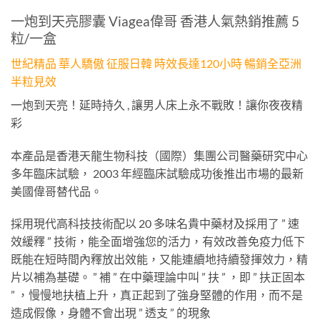
一炮到天亮膠囊 Viagea偉哥 香港人氣熱銷推薦 5
粒/一盒
世紀精品 華人驕傲 征服日韓 時效長達120小時 暢銷全亞洲
半粒見效
一炮到天亮！延時持久 , 讓男人床上永不戰敗！讓你夜夜精
彩
本產品是香港天龍生物科技（國際）集團公司醫藥研究中心
多年臨床試驗， 2003 年經臨床試驗成功後推出市場的最新
美國偉哥替代品。
採用現代高科技技術配以 20 多味名貴中藥材及採用了 ” 速
效緩釋 ” 技術，能全面增強您的活力，有效改善免疫力低下
既能在短時間內釋放出效能，又能連續地持續發揮效力，精
片以補為基礎。 ” 補 ” 在中藥理論中叫 ” 扶 ” ，即 ” 扶正固本
” ，慢慢地扶植上升，真正起到了強身堅體的作用，而不是
造成假像，身體不會出現 ” 透支 ” 的現象