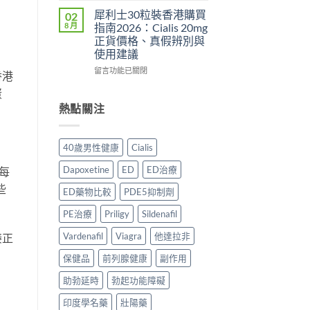
服
利
安
道
用
犀利士30粒裝香港購買
02
勁
心？
＋
方
8 月
指南2026：Cialis 20mg
與
2026
價
法
正貨價格、真假辨別與
其
年
錢
與
使用建議
他
香
完
正
早
港
在
整
留言功能已關閉
貨
香港
洩
延
〈犀
指
購
蛋
藥
時
利
南〉
買
物
噴
士
中
熱點關注
指
比
霧
30
南〉
較
購
粒
中
2026：
買
裝
40歲男性健康
Cialis
口
指
香
服
南〉
港
Dapoxetine
ED
ED治療
每
藥、
中
購
些
噴
買
ED藥物比較
PDE5抑制劑
劑、
指
雙
南
PE治療
Priligy
Sildenafil
效
2026：
片
Cialis
Vardenafil
Viagra
他達拉非
接正
點
20mg
保健品
前列腺健康
副作用
樣
正
揀？〉
貨
助勃延時
勃起功能障礙
中
價
格、
印度學名藥
壯陽藥
真