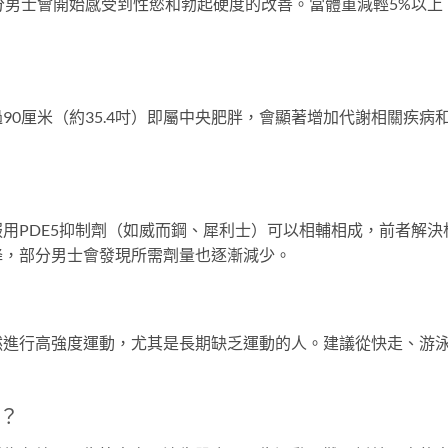
分男士會開始感受到性慾和勃起硬度的改善。當體重減輕5%以上
90厘米（約35.4吋）即屬中央肥胖，會顯著增加代謝相關疾病
用PDE5抑制劑（如威而鋼、犀利士）可以相輔相成，前者解決
降，部分男士會發現所需劑量也逐漸減少。
然進行高強度運動，尤其是長期缺乏運動的人。建議從快走、游
。
？