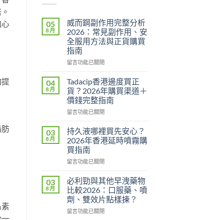
倍。
威而鋼副作用完整分析
05
加心
8 月
2026：常見副作用、安
全服用方法與正貨購買
指南
在
留言功能已關閉
〈威
而
均提
Tadacip香港邊度買正
04
鋼
8 月
貨？2026年購買渠道＋
副
價錢完整指南
作
在
用
留言功能已關閉
〈Tadacip
完
脂肪
香
整
持久液哪裡買先安心？
03
港
分
8 月
2026年香港延時噴霧購
邊
析
買指南
度
2026：
在
買
留言功能已關閉
常
〈持
正
見
久
貨？
副
必利勁與其他早洩藥物
03
液
2026
作
8 月
比較2026：口服藥、噴
哪
年
用、
劑、雙效片點樣揀？
裡
購
安
島素
在
買
留言功能已關閉
買
全
少一
〈必
先
渠