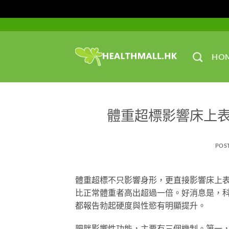
Skip
to
content
HO
體重超標影響床上
POS
體重超標不只影響身形，更直接影響床上表
比正常體重者高出超過一倍。好消息是，科
都報告勃起硬度與性慾有明顯提升。
肥胖影響性功能，主要有三個機制。第一