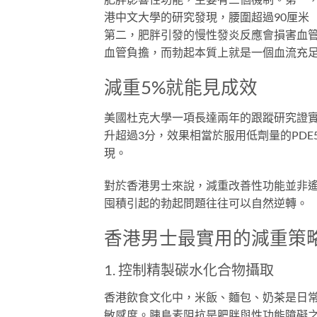
港中文大學的研究發現，腰圍超過90厘米
第二，肥胖引發的慢性發炎反應會損害血
血管負擔，而勃起本質上就是一個血流充
減重5%就能見成效
美國杜克大學一項長達兩年的跟蹤研究證實，
升超過3分，效果相當於服用低劑量的PD
現。
對於香港男士來說，減重改善性功能並非
囤積引起的勃起問題往往可以自然逆轉。
香港男士最實用的減重策
1. 控制精製碳水化合物攝取
香港飲食文化中，米飯、麵包、奶茶是日
敏感度。胰島素阻抗是肥胖與性功能障礙