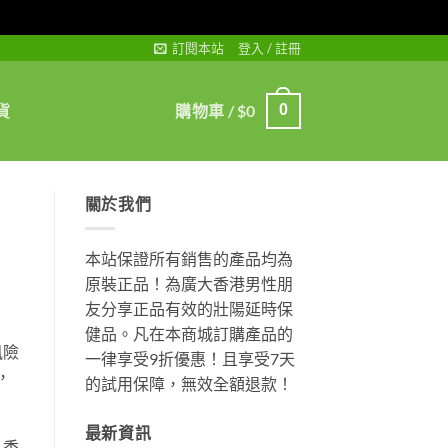
訂閱本站
登入 / 註冊
貨
購物車 /
$
0
0
關於我們
本站保證所有銷售的產品均為
原裝正品！為廣大香港男性朋
友分享正品有效的壯陽延時保
健品。凡在本商城訂購產品的
風險
一律享受9折優惠！且享受7天
，
的試用保障，無效全額退款！
最新資訊
。香