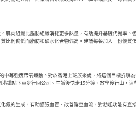
量。肌肉組織比脂肪組織消耗更多熱量，有助提升基礎代謝率。
白質比例偏低而脂肪和碳水化合物偏高。建議每餐加入一份優質
鐘的中等強度帶氧運動。對於香港上班族來說，將這個目標拆解為
一個港鐵站下車步行回公司、午飯後快走15分鐘、放學後行山，這
氧化氮的生成，有助擴張血管、改善陰莖血流，對勃起功能有直