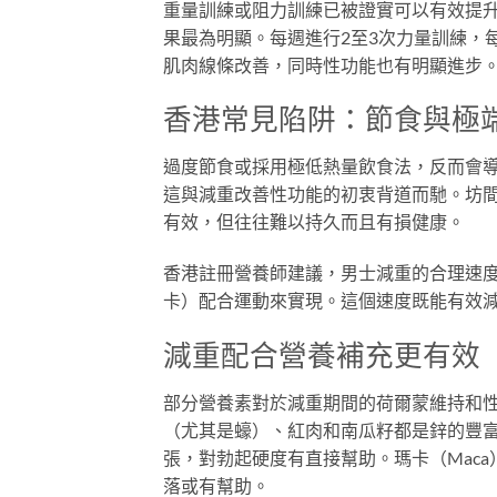
重量訓練或阻力訓練已被證實可以有效提
果最為明顯。每週進行2至3次力量訓練，
肌肉線條改善，同時性功能也有明顯進步
香港常見陷阱：節食與極
過度節食或採用極低熱量飲食法，反而會
這與減重改善性功能的初衷背道而馳。坊
有效，但往往難以持久而且有損健康。
香港註冊營養師建議，男士減重的合理速度是
卡）配合運動來實現。這個速度既能有效
減重配合營養補充更有效
部分營養素對於減重期間的荷爾蒙維持和
（尤其是蠔）、紅肉和南瓜籽都是鋅的豐富來源
張，對勃起硬度有直接幫助。瑪卡（Mac
落或有幫助。