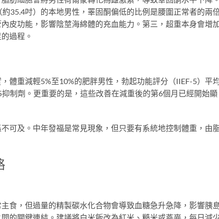
（約35.4吋）的本地男性，睪固酮偏低的比例是腰圍正常者的兩
管內皮功能，影響陰莖海綿體的充血能力。第三，超重本身會增
足的過程。
體重減輕5%至10%的肥胖男性，勃起功能評分（IIEF-5）平
E5抑制劑。更重要的是，這些改善在減重後的第6個月已經開始顯
遙不可及。中年發福是常見現象，但只要有系統地控制體重，由
略
常主食，但過量的精製碳水化合物會導致血糖急升急降，影響胰
之間的關鍵連結。建議將白米飯改為紅米、糙米或燕麥，每日減