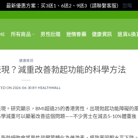
最新優惠方案：买3送1、6送2、9送3（請聯繫客服）
忽略
ME
所有商品
男性壯陽
迷情春藥
健康資訊
退貨&換
健康資訊
表現？減重改善勃起功能的科學方法
TED ON
2026-06-30
BY
HEALTHMALL
現。研究顯示，BMI超過25的香港男性，出現勃起功能障礙的
學減重可以顯著改善這個問題——不少男士在減去5-10%體重後
，脂肪細胞會將男性荷爾蒙轉化為雌激素，導致睪固酮水平下降