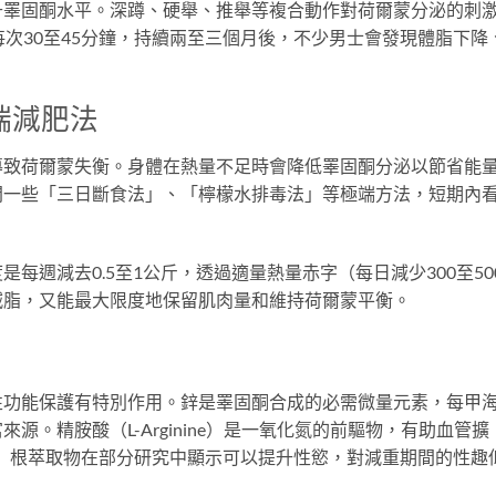
升睪固酮水平。深蹲、硬舉、推舉等複合動作對荷爾蒙分泌的刺
每次30至45分鐘，持續兩至三個月後，不少男士會發現體脂下降
。
端減肥法
導致荷爾蒙失衡。身體在熱量不足時會降低睪固酮分泌以節省能
間一些「三日斷食法」、「檸檬水排毒法」等極端方法，短期內
每週減去0.5至1公斤，透過適量熱量赤字（每日減少300至50
減脂，又能最大限度地保留肌肉量和維持荷爾蒙平衡。
性功能保護有特別作用。鋅是睪固酮合成的必需微量元素，每甲
。精胺酸（L-Arginine）是一氧化氮的前驅物，有助血管擴
a）根萃取物在部分研究中顯示可以提升性慾，對減重期間的性趣