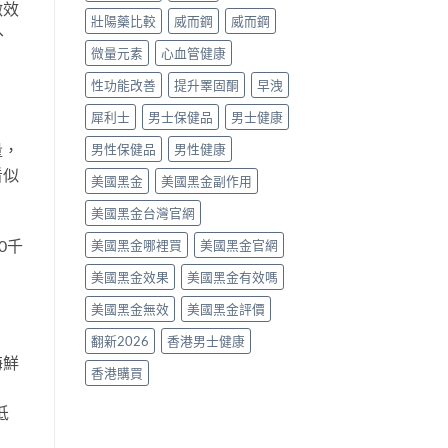
激效
假
壯陽藥比較
威而鋼
威而鋼
辨
、
別
微量元素
心血管健康
與
使
性功能改善
提升睪固酮
早洩
用
建
犀利士
男士保健品
男士健康
議〉
中
量，
男性保健品
男性健康
看似
美國黑金
美國黑金副作用
美國黑金台灣官網
0千
美國黑金哪裡買
美國黑金官網
美國黑金效果
美國黑金有效嗎
美國黑金無效
美國黑金評價
翻新2026
香港男士健康
海鮮
香港購買
低