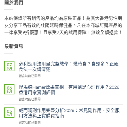
關於我們
本站保證所有銷售的產品均為原裝正品！為廣大香港男性朋
友分享正品有效的壯陽延時保健品。凡在本商城訂購產品的
一律享受9折優惠！且享受7天的試用保障，無效全額退款！
最新資訊
必利勁用法用量完整教學：幾時食？食幾多？正確
07
8 月
食法一次講清楚
在
留言功能已關閉
〈必
利
悍馬糖Hamer效果真相：有用還是心理作用？2026
06
勁
8 月
香港用家實測評價
用
在
留言功能已關閉
法
〈悍
用
馬
量
威而鋼副作用完整分析2026：常見副作用、安全服
05
糖
完
8 月
用方法與正貨購買指南
Hamer
整
在
留言功能已關閉
效
教
〈威