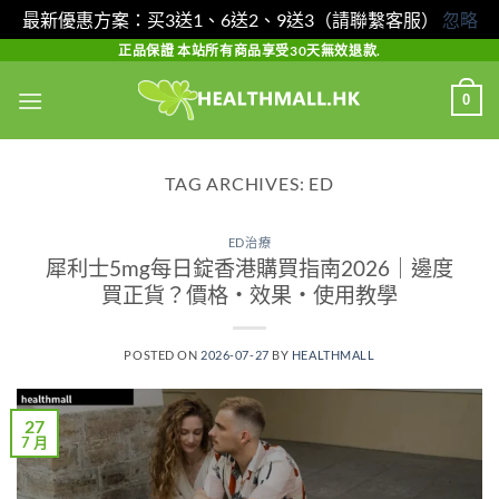
最新優惠方案：买3送1、6送2、9送3（請聯繫客服）
忽略
Skip
正品保證 本站所有商品享受30天無效退款.
to
0
content
TAG ARCHIVES:
ED
ED治療
犀利士5mg每日錠香港購買指南2026｜邊度
買正貨？價格・效果・使用教學
POSTED ON
2026-07-27
BY
HEALTHMALL
27
7 月