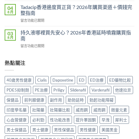
果
學：
而
真
Tadacip香港邊度買正貨？2026年購買渠道＋價錢完
04
幾
鋼
相：
8 月
整指南
時
副
有
食？
在
留言功能已關閉
作
用
食
〈Tadacip
用
還
幾
香
完
持久液哪裡買先安心？2026年香港延時噴霧購買指
03
是
多？
港
整
8 月
南
心
正
邊
分
理
確
在
留言功能已關閉
度
析
作
食
〈持
買
2026：
用？
法
久
正
常
2026
一
液
熱點關注
貨？
見
香
次
哪
2026
副
港
講
裡
年
作
用
清
買
購
用、
40歲男性健康
Cialis
Dapoxetine
ED
ED治療
ED藥物比較
家
楚〉
先
買
安
實
中
安
渠
全
PDE5抑制劑
PE治療
Priligy
Sildenafil
Vardenafil
他達拉非
測
心？
道
服
評
2026
＋
保健品
前列腺健康
副作用
助勃延時
勃起功能障礙
用
價〉
年
價
方
中
香
印度學名藥
壯陽藥
壯陽藥比較
威而鋼
威而鋼
微量元素
錢
法
港
完
與
延
心血管健康
必利勁
性功能改善
提升睪固酮
早洩
犀利士
整
正
時
指
貨
男士保健品
男士健康
男性保健品
男性健康
美國黑金
噴
南〉
購
霧
中
買