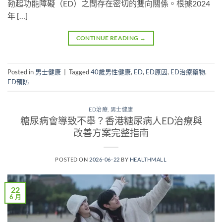
勃起功能障礙（ED）之間存在密切的雙向關係。根據2024
年 […]
CONTINUE READING
→
Posted in
男士健康
|
Tagged
40歲男性健康
,
ED
,
ED原因
,
ED治療藥物
,
ED預防
ED治療
,
男士健康
糖尿病會導致不舉？香港糖尿病人ED治療與
改善方案完整指南
POSTED ON
2026-06-22
BY
HEALTHMALL
22
6 月