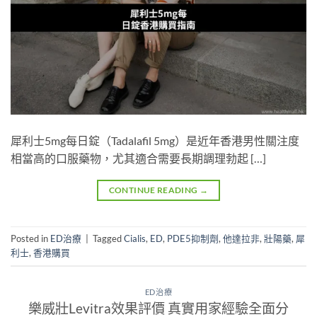
犀利士5mg每日錠（Tadalafil 5mg）是近年香港男性關注度
相當高的口服藥物，尤其適合需要長期調理勃起 […]
CONTINUE READING
→
Posted in
ED治療
|
Tagged
Cialis
,
ED
,
PDE5抑制劑
,
他達拉非
,
壯陽藥
,
犀
利士
,
香港購買
ED治療
樂威壯Levitra效果評價 真實用家經驗全面分