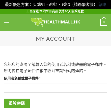
最新優惠方案：买3送1、6送2、9送3（請聯繫客服）
忽略
Skip
正品保證 本站所有商品享受30天無效退款.
to
0
content
MY ACCOUNT
忘記您的密嗎？請輸入您的使用者名稱或註冊的電子郵件。
您將會在電子郵件信箱中收到重設密碼的連結。
必
使用者名稱或電子郵件
*
填
重設密碼