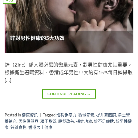
鋅（Zinc）係人體必需的微量元素，對男性健康尤其重要。
根據衞生署嘅資料，香港成年男性中大約有15%每日鋅攝取
[…]
CONTINUE READING
→
Posted in
健康資訊
|
Tagged
增強免疫力
,
微量元素
,
提升睪固酮
,
男士營
養補充
,
男性保健品
,
精子品質
,
脫髮改善
,
補鋅功效
,
鋅不足症狀
,
鋅男性健
康
,
鋅質食物
,
香港男士健康