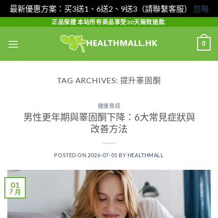
最新優惠方案：买3送1、6送2、9送3（請聯繫客服）
忽略
Skip
正品保證 本站所有商品享受30天無效退款.
to
0
content
TAG ARCHIVES:
提升睪固酮
健康資訊
男性更年期與睪固酮下降：6大常見症狀與
改善方法
POSTED ON
2026-07-01
BY
HEALTHMALL
01
7 月