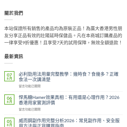
關於我們
本站保證所有銷售的產品均為原裝正品！為廣大香港男性朋
友分享正品有效的壯陽延時保健品。凡在本商城訂購產品的
一律享受9折優惠！且享受7天的試用保障，無效全額退款！
最新資訊
必利勁用法用量完整教學：幾時食？食幾多？正確
07
8 月
食法一次講清楚
在
留言功能已關閉
〈必
利
悍馬糖Hamer效果真相：有用還是心理作用？2026
06
勁
8 月
香港用家實測評價
用
在
留言功能已關閉
法
〈悍
用
馬
量
威而鋼副作用完整分析2026：常見副作用、安全服
05
糖
完
8 月
用方法與正貨購買指南