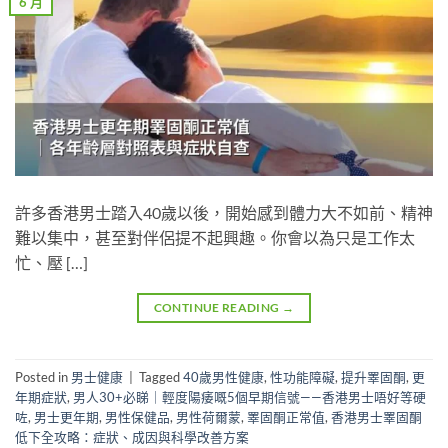
6 月
許多香港男士踏入40歲以後，開始感到體力大不如前、精神
難以集中，甚至對伴侶提不起興趣。你會以為只是工作太
忙、壓 […]
CONTINUE READING
→
Posted in
男士健康
|
Tagged
40歲男性健康
,
性功能障礙
,
提升睪固酮
,
更
年期症狀
,
男人30+必睇｜輕度陽痿嘅5個早期信號——香港男士唔好等硬
咗
,
男士更年期
,
男性保健品
,
男性荷爾蒙
,
睪固酮正常值
,
香港男士睪固酮
低下全攻略：症狀、成因與科學改善方案