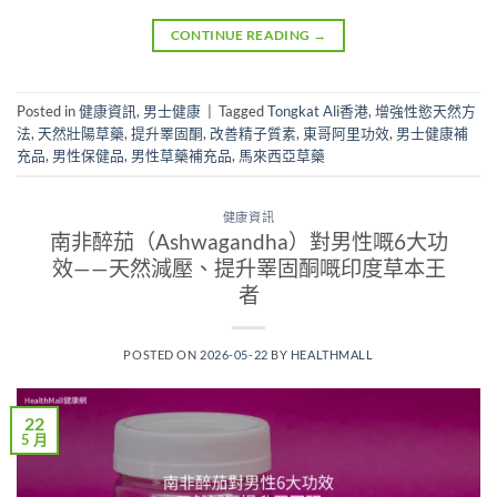
CONTINUE READING
→
Posted in
健康資訊
,
男士健康
|
Tagged
Tongkat Ali香港
,
增強性慾天然方
法
,
天然壯陽草藥
,
提升睪固酮
,
改善精子質素
,
東哥阿里功效
,
男士健康補
充品
,
男性保健品
,
男性草藥補充品
,
馬來西亞草藥
健康資訊
南非醉茄（Ashwagandha）對男性嘅6大功
效——天然減壓、提升睪固酮嘅印度草本王
者
POSTED ON
2026-05-22
BY
HEALTHMALL
22
5 月