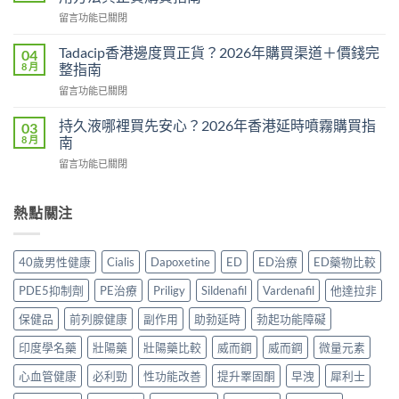
Hamer
整
在
留言功能已關閉
效
教
〈威
果
學：
而
真
Tadacip香港邊度買正貨？2026年購買渠道＋價錢完
04
幾
鋼
相：
8 月
整指南
時
副
有
食？
在
留言功能已關閉
作
用
食
〈Tadacip
用
還
幾
香
完
持久液哪裡買先安心？2026年香港延時噴霧購買指
03
是
多？
港
整
8 月
南
心
正
邊
分
理
確
在
留言功能已關閉
度
析
作
食
〈持
買
2026：
用？
法
久
正
常
2026
一
液
熱點關注
貨？
見
香
次
哪
2026
副
港
講
裡
年
作
用
清
買
購
用、
40歲男性健康
Cialis
Dapoxetine
ED
ED治療
ED藥物比較
家
楚〉
先
買
安
實
中
安
渠
全
PDE5抑制劑
PE治療
Priligy
Sildenafil
Vardenafil
他達拉非
測
心？
道
服
評
2026
＋
保健品
前列腺健康
副作用
助勃延時
勃起功能障礙
用
價〉
年
價
方
中
香
印度學名藥
壯陽藥
壯陽藥比較
威而鋼
威而鋼
微量元素
錢
法
港
完
與
延
心血管健康
必利勁
性功能改善
提升睪固酮
早洩
犀利士
整
正
時
指
貨