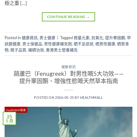
極之重 […]
CONTINUE READING
→
Posted in
健康資訊
,
男士健康
|
Tagged
微量元素
,
抗氧化
,
提升睪固酮
,
甲
狀腺健康
,
男士保健品
,
男性健康補充劑
,
硒不足症狀
,
硒男性健康
,
硒質食
物
,
精子品質
,
補硒功效
,
香港男士營養補充
健康資訊
葫蘆巴（Fenugreek）對男性嘅5大功效——
提升睪固酮、增強性慾嘅天然草本指南
POSTED ON
2026-05-25
BY
HEALTHMALL
25
5 月