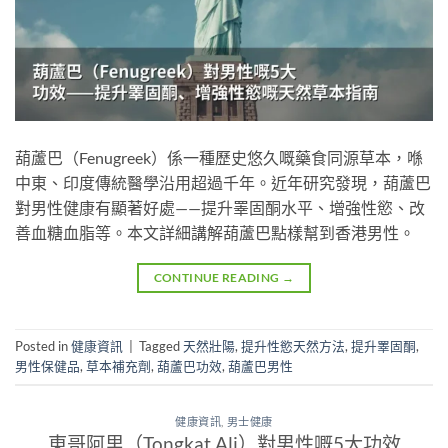
葫蘆巴（Fenugreek）係一種歷史悠久嘅藥食同源草本，喺
中東、印度傳統醫學沿用超過千年。近年研究發現，葫蘆巴
對男性健康有顯著好處——提升睪固酮水平、增強性慾、改
善血糖血脂等。本文詳細講解葫蘆巴點樣幫到香港男性。
CONTINUE READING
→
Posted in
健康資訊
|
Tagged
天然壯陽
,
提升性慾天然方法
,
提升睪固酮
,
男性保健品
,
草本補充劑
,
葫蘆巴功效
,
葫蘆巴男性
健康資訊
,
男士健康
東哥阿里（Tongkat Ali）對男性嘅5大功效