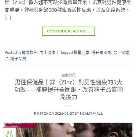
鋅（Zinc）係人體不可缺少嘅微量元素，尤其對男性健康至
關重要。鋅參與超過300種酶嘅活性反應，涉及免疫系統、
[…]
CONTINUE READING
→
Posted in
健康資訊
,
男士健康
|
Tagged
微量元素
,
提升睪固酮
,
男士保健
品
,
精子品質
健康資訊
男性保健品｜鋅（Zinc）對男性健康的5大
功效——補鋅提升睪固酮、改善精子品質同
免疫力
POSTED ON
2026-05-27
BY
HEALTHMALL
27
5 月