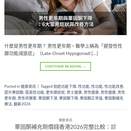
什麼是男性更年期？ 男性更年期，醫學上稱為「遲發性性
腺功能減退症」（Late-Onset Hypogonadi […]
CONTINUE READING
→
Posted in
健康資訊
|
Tagged
勃起功能下降
,
性功能
,
性功能
,
性功能改善
,
提升睪固酮
,
提高性功能
,
更年期症狀
,
男士健康
,
男性健康
,
男性健康
,
男性
更年期
,
男性荷爾蒙
,
睪固酮下滑
,
睪固酮下降
,
睪固酮正常值
,
睪固酮補充
療法
,
翻新2026
健康資訊
睪固酮補充劑價錢香港2026完整比較：診