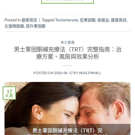
Posted in
健康資訊
|
Tagged
Testosterone
,
低睪固酮
,
保健品
,
健康資訊
,
左旋精胺酸
,
提升睪固酮
男士健康
男士睪固酮補充療法（TRT）完整指南：治
療方案、風險與效果分析
POSTED ON
2026-06-17
BY
HEALTHMALL
17
6 月