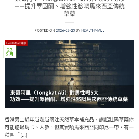
——提升睪固酮、增強性慾嘅馬來西亞傳統
草藥
POSTED ON
2026-05-23
BY
HEALTHMALL
23
5 月
香港男士近年越嚟越關注天然草本補充品，講起壯陽草藥你
可能聽過瑪卡、人參，但其實响馬來西亞同印尼一帶，有一
種叫「 […]