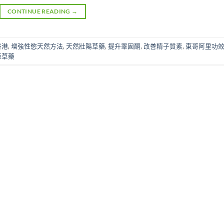
CONTINUE READING
→
i香港
,
增強性慾天然方法
,
天然壯陽草藥
,
提升睪固酮
,
改善精子質素
,
東哥阿里功
亞草藥