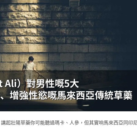
，講起壯陽草藥你可能聽過瑪卡、人參，但其實响馬來西亞同印