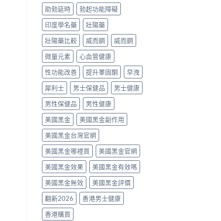
噴
助勃延時
勃起功能障礙
劑、
雙
印度學名藥
壯陽藥
效
片
壯陽藥比較
威而鋼
威而鋼
點
樣
微量元素
心血管健康
揀？〉
中
性功能改善
提升睪固酮
早洩
犀利士
男士保健品
男士健康
男性保健品
男性健康
美國黑金
美國黑金副作用
美國黑金台灣官網
美國黑金哪裡買
美國黑金官網
美國黑金效果
美國黑金有效嗎
美國黑金無效
美國黑金評價
翻新2026
香港男士健康
香港購買