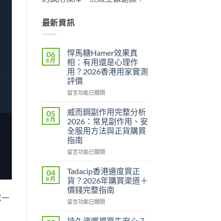
最新資訊
悍馬糖Hamer效果真
06
8 月
相：有用還是心理作
用？2026香港用家實測
評價
在
留言功能已關閉
〈悍
馬
威而鋼副作用完整分析
05
糖
8 月
2026：常見副作用、安
Hamer
全服用方法與正貨購買
效
指南
果
真
在
留言功能已關閉
相：
〈威
有
而
Tadacip香港邊度買正
04
用
鋼
8 月
貨？2026年購買渠道＋
還
副
價錢完整指南
是
作
尼一
心
在
用
留言功能已關閉
理
〈Tadacip
完
作
香
整
持久液哪裡買先安心？