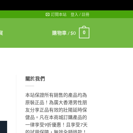
訂閱本站
登入 / 註冊
貨
購物車 /
$
0
0
關於我們
本站保證所有銷售的產品均為
原裝正品！為廣大香港男性朋
友分享正品有效的壯陽延時保
健品。凡在本商城訂購產品的
一律享受9折優惠！且享受7天
的試用保障，無效全額退款！