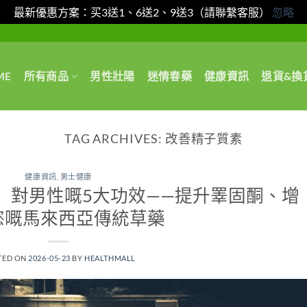
最新優惠方案：买3送1、6送2、9送3（請聯繫客服）
忽略
ME
所有商品
男性壯陽
迷情春藥
健康資訊
退貨&換
TAG ARCHIVES:
改善精子質素
健康資訊
,
男士健康
 Ali）對男性嘅5大功效——提升睪固酮、增
慾嘅馬來西亞傳統草藥
TED ON
2026-05-23
BY
HEALTHMALL