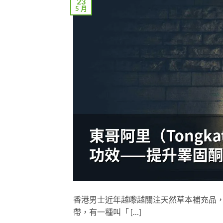
23
5 月
香港男士近年越嚟越關注天然草本補充品
帶，有一種叫「 […]