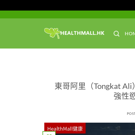
Skip
to
content
HO
東哥阿里（Tongkat
強性
POS