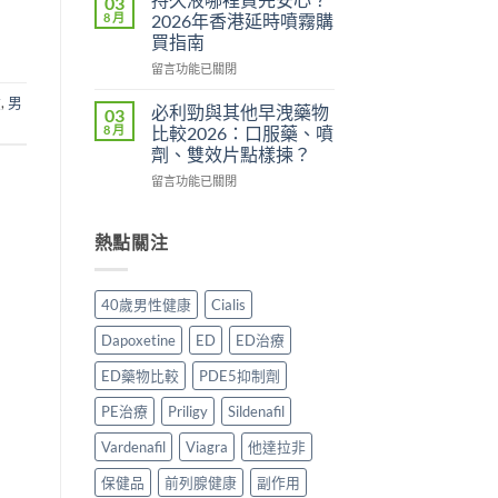
03
用？
港
分
8 月
2026年香港延時噴霧購
2026
邊
析
買指南
香
度
2026：
在
港
買
留言功能已關閉
常
〈持
用
正
見
效
,
男
久
家
貨？
副
必利勁與其他早洩藥物
03
液
實
2026
作
8 月
比較2026：口服藥、噴
哪
測
年
用、
劑、雙效片點樣揀？
裡
評
購
安
在
買
留言功能已關閉
價〉
買
全
〈必
先
中
渠
服
利
安
道
用
勁
心？
熱點關注
＋
方
與
2026
價
法
其
年
錢
與
他
香
完
正
40歲男性健康
Cialis
早
港
整
貨
洩
延
指
購
Dapoxetine
ED
ED治療
藥
時
南〉
買
物
噴
中
指
ED藥物比較
PDE5抑制劑
比
霧
南〉
較
購
PE治療
Priligy
Sildenafil
中
2026：
買
口
Vardenafil
Viagra
他達拉非
指
服
南〉
保健品
前列腺健康
副作用
藥、
中