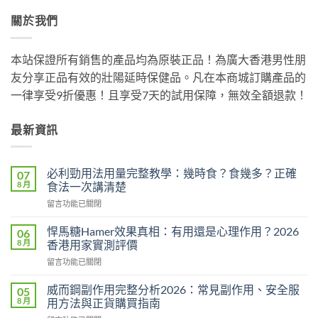
關於我們
本站保證所有銷售的產品均為原裝正品！為廣大香港男性朋
友分享正品有效的壯陽延時保健品。凡在本商城訂購產品的
一律享受9折優惠！且享受7天的試用保障，無效全額退款！
最新資訊
必利勁用法用量完整教學：幾時食？食幾多？正確
07
8 月
食法一次講清楚
在
留言功能已關閉
〈必
利
悍馬糖Hamer效果真相：有用還是心理作用？2026
06
勁
8 月
香港用家實測評價
用
在
留言功能已關閉
法
〈悍
用
馬
量
威而鋼副作用完整分析2026：常見副作用、安全服
05
糖
完
8 月
用方法與正貨購買指南
Hamer
整