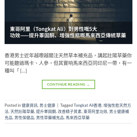
香港男士近年越嚟越關注天然草本補充品，講起壯陽草藥你
可能聽過瑪卡、人參，但其實响馬來西亞同印尼一帶，有一
種叫「 […]
CONTINUE READING
→
Posted in
健康資訊
,
男士健康
|
Tagged
Tongkat Ali香港
,
增強性慾天然方
法
,
天然壯陽草藥
,
提升睪固酮
,
改善精子質素
,
東哥阿里功效
,
男士健康補
充品
,
男性保健品
,
男性草藥補充品
,
馬來西亞草藥