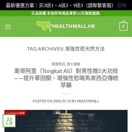
最新優惠方案：买3送1、6送2、9送3（請聯繫客服）
忽略
Skip
正品保證 本站所有商品享受30天無效退款.
to
0
content
TAG ARCHIVES:
增強性慾天然方法
健康資訊
,
男士健康
東哥阿里（Tongkat Ali）對男性嘅5大功效
——提升睪固酮、增強性慾嘅馬來西亞傳統
草藥
POSTED ON
2026-05-23
BY
HEALTHMALL
23
5 月