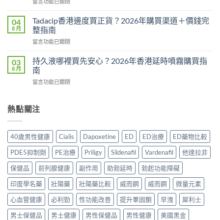
在
留言功能已關閉
效
教
〈威
果
學：
而
真
Tadacip香港邊度買正貨？2026年購買渠道＋價錢完
04
幾
鋼
相：
8 月
整指南
時
副
有
食？
在
留言功能已關閉
作
用
食
〈Tadacip
用
還
幾
香
完
持久液哪裡買先安心？2026年香港延時噴霧購買指
03
是
多？
港
整
8 月
南
心
正
邊
分
理
確
在
留言功能已關閉
度
析
作
食
〈持
買
2026：
用？
法
久
正
常
2026
一
液
熱點關注
貨？
見
香
次
哪
2026
副
港
講
裡
年
作
用
清
買
購
用、
40歲男性健康
Cialis
Dapoxetine
ED
ED治療
ED藥物比較
家
楚〉
先
買
安
實
中
安
渠
全
PDE5抑制劑
PE治療
Priligy
Sildenafil
Vardenafil
他達拉非
測
心？
道
服
評
2026
＋
保健品
前列腺健康
副作用
助勃延時
勃起功能障礙
用
價〉
年
價
方
中
香
印度學名藥
壯陽藥
壯陽藥比較
威而鋼
威而鋼
微量元素
錢
法
港
完
與
延
心血管健康
必利勁
性功能改善
提升睪固酮
早洩
犀利士
整
正
時
指
貨
男士保健品
男士健康
男性保健品
男性健康
美國黑金
噴
南〉
購