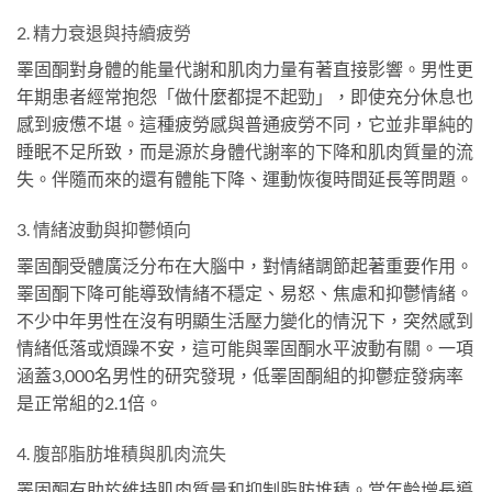
2. 精力衰退與持續疲勞
睪固酮對身體的能量代謝和肌肉力量有著直接影響。男性更
年期患者經常抱怨「做什麼都提不起勁」，即使充分休息也
感到疲憊不堪。這種疲勞感與普通疲勞不同，它並非單純的
睡眠不足所致，而是源於身體代謝率的下降和肌肉質量的流
失。伴隨而來的還有體能下降、運動恢復時間延長等問題。
3. 情緒波動與抑鬱傾向
睪固酮受體廣泛分布在大腦中，對情緒調節起著重要作用。
睪固酮下降可能導致情緒不穩定、易怒、焦慮和抑鬱情緒。
不少中年男性在沒有明顯生活壓力變化的情況下，突然感到
情緒低落或煩躁不安，這可能與睪固酮水平波動有關。一項
涵蓋3,000名男性的研究發現，低睪固酮組的抑鬱症發病率
是正常組的2.1倍。
4. 腹部脂肪堆積與肌肉流失
睪固酮有助於維持肌肉質量和抑制脂肪堆積。當年齡增長導