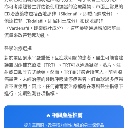
亦可考慮經醫生評估後使用適當的治療藥物。市面上常見的
ED治療藥物包括西地那非（Sildenafil，即威而鋼成分）、
他達拉非（Tadalafil，即犀利士成分）和伐地那非
（Vardenafil，即樂威壯成分），這些藥物通過增加陰莖血
流量來改善勃起功能。
醫學治療選擇
對於睪固酮水平嚴重低下且症狀明顯的患者，醫生可能會建
議睪固酮補充療法（TRT）。TRT可以通過凝膠、貼片、注
射或口服等方式給藥。然而，TRT並非適合所有人，前列腺
癌患者、未經治療的睡眠呼吸暫停症患者、紅血球過多症患
者不宜使用。因此，任何荷爾蒙治療都應在專科醫生指導下
進行，定期監測各項指標。
🔥 相關產品推薦
提升睪固酮、改善精力與性功能的男士保健品