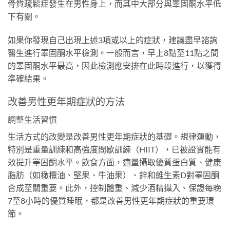
骨質疏鬆症發生在男性身上，而其中大部分與睪固酮水平低
下有關。
如果你發現自己出現上述3項或以上的症狀，建議盡早諮詢
醫生進行睪固酮水平檢測。一般而言，早上8點至11點之間
的睪固酮水平最高，因此檢測應安排在此時段進行，以獲得
準確結果。
改善男性更年期症狀的方法
調整生活習慣
生活方式的改變是改善男性更年期症狀的基礎。規律運動，
特別是重量訓練和高強度間歇訓練（HIIT），已被證實能有
效提升睪固酮水平。飲食方面，適量攝取優質蛋白質、健康
脂肪（如橄欖油、堅果、牛油果）、鋅和維生素D對睪固酮
合成至關重要。此外，控制體重、減少酒精攝入、保證每晚
7至8小時的優質睡眠，都是改善男性更年期症狀的重要環
節。