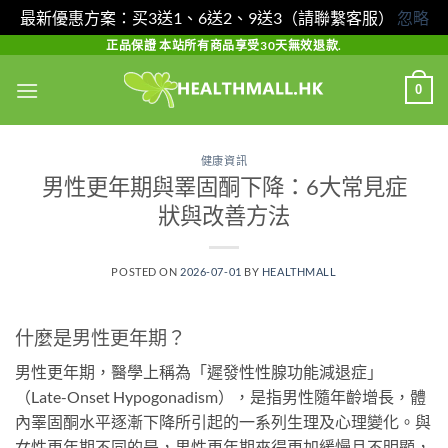
最新優惠方案：买3送1、6送2、9送3（請聯繫客服）
忽略
Skip
正品保證 本站所有商品享受30天無效退款.
to
0
content
健康資訊
男性更年期與睪固酮下降：6大常見症
狀與改善方法
POSTED ON
2026-07-01
BY
HEALTHMALL
什麼是男性更年期？
男性更年期，醫學上稱為「遲發性性腺功能減退症」
（Late-Onset Hypogonadism），是指男性隨年齡增長，體
內睪固酮水平逐漸下降所引起的一系列生理及心理變化。與
女性更年期不同的是，男性更年期來得更加緩慢且不明顯，