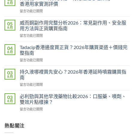
8 月
香港用家實測評價
在
留言功能已關閉
〈悍
馬
威而鋼副作用完整分析2026：常見副作用、安全服
05
糖
8 月
用方法與正貨購買指南
Hamer
在
留言功能已關閉
效
〈威
果
而
真
Tadacip香港邊度買正貨？2026年購買渠道＋價錢完
04
鋼
相：
8 月
整指南
副
有
在
留言功能已關閉
作
用
〈Tadacip
用
還
香
完
持久液哪裡買先安心？2026年香港延時噴霧購買指
03
是
港
整
8 月
南
心
邊
分
理
在
留言功能已關閉
度
析
作
〈持
買
2026：
用？
久
正
必利勁與其他早洩藥物比較2026：口服藥、噴劑、
03
常
2026
液
貨？
8 月
雙效片點樣揀？
見
香
哪
2026
副
港
在
留言功能已關閉
裡
年
作
用
〈必
買
購
用、
家
利
先
買
安
實
勁
熱點關注
安
渠
全
測
與
心？
道
服
評