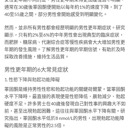
通常在30歲後睪固酮便開始以每年約1%的速度下降，到了
40至55歲之間，部分男性會開始感受到明顯變化。
然而，並非所有男性都會經歷明顯的男性更年期症狀。研究
顯示，只有約2%至6%的中年男性會出現典型的臨床症狀，
而肥胖、糖尿病、代謝綜合症等慢性疾病會大大增加男性更
年期的發生風險。了解男性更年期的早期信號，有助於及時
採取改善措施，維持生活品質。
男性更年期的6大常見症狀
1. 性慾下降與勃起功能障礙
睪固酮是維持男性性慾和勃起功能的關鍵荷爾蒙。當睪固酮
水平下降時，最直接的表現便是性慾降低、晨勃減少、勃起
硬度不足。許多男士在40歲後發現自己對性事的興趣大不如
前，甚至出現勃起困難，這往往與睪固酮水平下降有關。研
究指出，睪固酮水平低於8 nmol/L的男性，出現勃起功能障
礙的風險是正常男性的2.5倍。