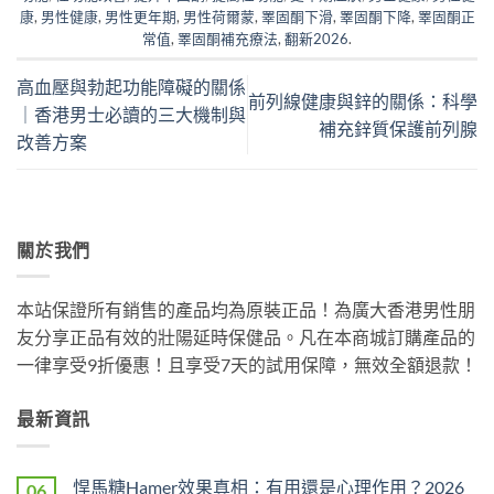
康
,
男性健康
,
男性更年期
,
男性荷爾蒙
,
睪固酮下滑
,
睪固酮下降
,
睪固酮正
常值
,
睪固酮補充療法
,
翻新2026
.
高血壓與勃起功能障礙的關係
前列線健康與鋅的關係：科學
｜香港男士必讀的三大機制與
補充鋅質保護前列腺
改善方案
關於我們
本站保證所有銷售的產品均為原裝正品！為廣大香港男性朋
友分享正品有效的壯陽延時保健品。凡在本商城訂購產品的
一律享受9折優惠！且享受7天的試用保障，無效全額退款！
最新資訊
悍馬糖Hamer效果真相：有用還是心理作用？2026
06