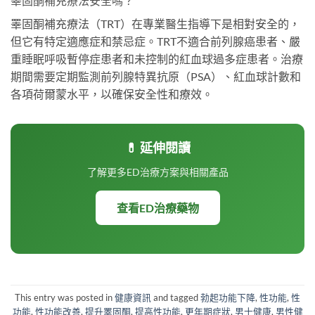
睪固酮補充療法安全嗎？
睪固酮補充療法（TRT）在專業醫生指導下是相對安全的，
但它有特定適應症和禁忌症。TRT不適合前列腺癌患者、嚴
重睡眠呼吸暫停症患者和未控制的紅血球過多症患者。治療
期間需要定期監測前列腺特異抗原（PSA）、紅血球計數和
各項荷爾蒙水平，以確保安全性和療效。
💊 延伸閱讀
了解更多ED治療方案與相關產品
查看ED治療藥物
This entry was posted in
健康資訊
and tagged
勃起功能下降
,
性功能
,
性
功能
,
性功能改善
,
提升睪固酮
,
提高性功能
,
更年期症狀
,
男士健康
,
男性健