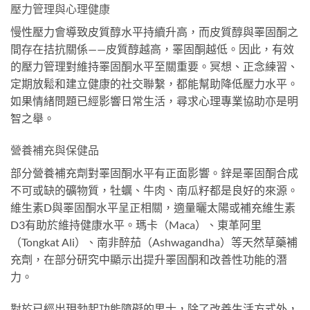
壓力管理與心理健康
慢性壓力會導致皮質醇水平持續升高，而皮質醇與睪固酮之
間存在拮抗關係——皮質醇越高，睪固酮越低。因此，有效
的壓力管理對維持睪固酮水平至關重要。冥想、正念練習、
定期放鬆和建立健康的社交聯繫，都能幫助降低壓力水平。
如果情緒問題已經影響日常生活，尋求心理專業協助亦是明
智之舉。
營養補充與保健品
部分營養補充劑對睪固酮水平有正面影響。鋅是睪固酮合成
不可或缺的礦物質，牡蠣、牛肉、南瓜籽都是良好的來源。
維生素D與睪固酮水平呈正相關，適量曬太陽或補充維生素
D3有助於維持健康水平。瑪卡（Maca）、東革阿里
（Tongkat Ali）、南非醉茄（Ashwagandha）等天然草藥補
充劑，在部分研究中顯示出提升睪固酮和改善性功能的潛
力。
對於已經出現勃起功能障礙的男士，除了改善生活方式外，