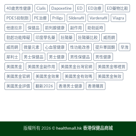
其
2026
＋
用
價〉
他
年
價
40歲男性健康
Cialis
Dapoxetine
ED
ED治療
ED藥物比較
方
中
早
香
錢
法
洩
港
完
PDE5抑制劑
PE治療
Priligy
Sildenafil
Vardenafil
Viagra
與
藥
延
整
正
物
時
他達拉非
保健品
前列腺健康
副作用
助勃延時
指
貨
比
噴
南〉
購
較
勃起功能障礙
印度學名藥
壯陽藥
壯陽藥比較
威而鋼
霧
中
買
2026：
購
指
口
威而鋼
微量元素
心血管健康
性功能改善
提升睪固酮
早洩
買
南〉
服
指
中
犀利士
男士保健品
男士健康
男性保健品
男性健康
藥、
南〉
噴
中
美國黑金
美國黑金副作用
美國黑金台灣官網
美國黑金哪裡買
劑、
雙
美國黑金官網
美國黑金效果
美國黑金有效嗎
美國黑金無效
效
片
美國黑金評價
翻新2026
香港男士健康
香港購買
點
樣
揀？〉
中
版權所有 2026 ©
healthmall.hk 香港保健品商城