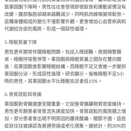
致睪固酮下降時，男性往往會發現即使飲食和運動習慣沒有
改變，腹部脂肪卻越來越難減少，同時肌肉線條變得鬆弛。
這種身體組成的變化不僅影響外觀，更會增加心血管疾病和
代謝綜合症的風險，形成一個惡性循環。
5. 睡眠質量下降
男性更年期常伴隨睡眠問題，包括入睡困難、夜間頻繁醒
來、睡眠呼吸暫停等。睪固酮與睡眠質量之間存在雙向關
係：低睪固酮會影響睡眠結構，而睡眠不足又會進一步壓抑
睪固酮分泌，形成惡性循環。研究顯示，每晚睡眠不足5小
時的男性，其睪固酮水平比睡眠充足者低15%。
6. 骨質疏鬆與骨痛
睪固酮對骨骼健康至關重要，它促進骨骼礦物質密度維持。
男性更年期患者骨質流失速度加快，骨質疏鬆的風險隨之增
加。部分患者會出現不明原因的腰背酸痛、關節不適，這些
症狀往往被誤認為普通勞損或老化現象。據統計，約20%的