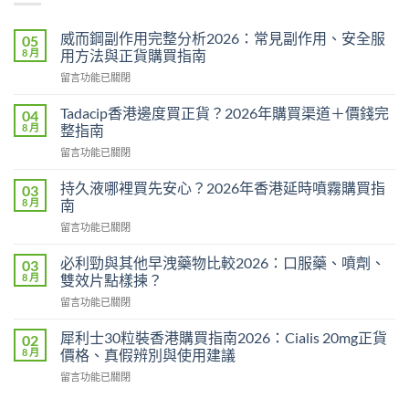
威而鋼副作用完整分析2026：常見副作用、安全服
05
8 月
用方法與正貨購買指南
在
留言功能已關閉
〈威
而
Tadacip香港邊度買正貨？2026年購買渠道＋價錢完
04
鋼
8 月
整指南
副
在
留言功能已關閉
作
〈Tadacip
用
香
完
持久液哪裡買先安心？2026年香港延時噴霧購買指
03
港
整
8 月
南
邊
分
在
留言功能已關閉
度
析
〈持
買
2026：
久
正
必利勁與其他早洩藥物比較2026：口服藥、噴劑、
03
常
液
貨？
8 月
雙效片點樣揀？
見
哪
2026
副
在
留言功能已關閉
裡
年
作
〈必
買
購
用、
利
先
犀利士30粒裝香港購買指南2026：Cialis 20mg正貨
02
買
安
勁
安
8 月
價格、真假辨別與使用建議
渠
全
與
心？
道
服
在
留言功能已關閉
其
2026
＋
用
〈犀
他
年
價
方
利