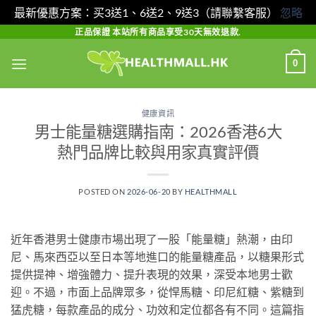
最新優惠方案：买3送1、6送2、9送3（請聯繫客服）
忽略
Skip
正品保證 本站所有商品享受30天無效退款.
to
0
content
健康資訊
男士能量糖選購指南：2026香港6大
熱門品牌比較與用家真實評價
POSTED ON
2026-06-20
BY
HEALTHMALL
近年香港男士健康市場出現了一股「能量糖」熱潮，由印
尼、馬來西亞以至日本等地進口的能量糖產品，以糖果形式
提供提神、增強體力、提升表現的效果，深受本地男士歡
迎。不過，市面上品牌眾多，從悍馬糖、印尼紅糖、紫糖到
猛虎糖，每款產品的成分、功效和定位都各有不同。這篇指