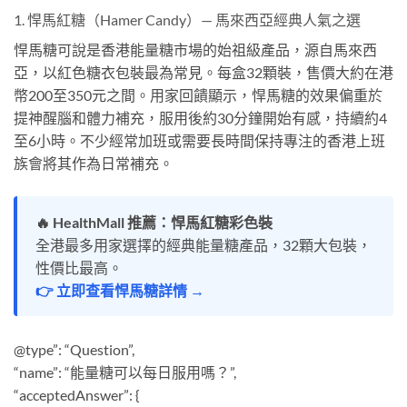
1. 悍馬紅糖（Hamer Candy）— 馬來西亞經典人氣之選
悍馬糖可說是香港能量糖市場的始祖級產品，源自馬來西
亞，以紅色糖衣包裝最為常見。每盒32顆裝，售價大約在港
幣200至350元之間。用家回饋顯示，悍馬糖的效果偏重於
提神醒腦和體力補充，服用後約30分鐘開始有感，持續約4
至6小時。不少經常加班或需要長時間保持專注的香港上班
族會將其作為日常補充。
🔥 HealthMall 推薦：悍馬紅糖彩色裝
全港最多用家選擇的經典能量糖產品，32顆大包裝，
性價比最高。
👉 立即查看悍馬糖詳情 →
@type”: “Question”,
“name”: “能量糖可以每日服用嗎？”,
“acceptedAnswer”: {