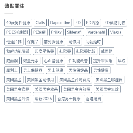
早
香
錢
法
士
熱點關注
洩
港
完
與
30
藥
延
整
正
粒
物
時
指
貨
裝
比
噴
40歲男性健康
Cialis
Dapoxetine
ED
ED治療
ED藥物比較
南〉
購
香
較
霧
中
買
港
2026：
購
PDE5抑制劑
PE治療
Priligy
Sildenafil
Vardenafil
Viagra
指
購
口
買
南〉
買
服
他達拉非
保健品
前列腺健康
副作用
助勃延時
指
中
指
藥、
南〉
南
勃起功能障礙
印度學名藥
壯陽藥
壯陽藥比較
威而鋼
噴
中
2026：
劑、
Cialis
威而鋼
微量元素
心血管健康
性功能改善
提升睪固酮
早洩
雙
20mg
效
犀利士
男士保健品
男士健康
男性保健品
男性健康
正
片
貨
點
美國黑金
美國黑金副作用
美國黑金台灣官網
美國黑金哪裡買
價
樣
格、
揀？〉
美國黑金官網
美國黑金效果
美國黑金有效嗎
美國黑金無效
真
中
假
美國黑金評價
翻新2026
香港男士健康
香港購買
辨
別
與
使
用
建
議〉