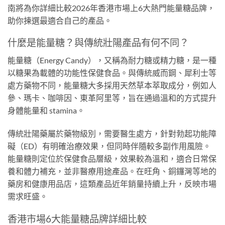
南將為你詳細比較2026年香港市場上6大熱門能量糖品牌，
助你揀選最適合自己的產品。
什麼是能量糖？與傳統壯陽產品有何不同？
能量糖（Energy Candy），又稱為耐力糖或精力糖，是一種
以糖果為載體的功能性保健食品。與傳統威而鋼、犀利士等
處方藥物不同，能量糖大多採用天然草本萃取成分，例如人
參、瑪卡、咖啡因、東革阿里等，旨在通過溫和的方式提升
身體能量和 stamina。
傳統壯陽藥屬於藥物級別，需要醫生處方，針對勃起功能障
礙（ED）有明確治療效果，但同時伴隨較多副作用風險。
能量糖則定位於保健食品層級，效果較為溫和，適合日常保
養和體力補充，並非醫療用途產品。在旺角、銅鑼灣等地的
藥房和健康用品店，這類產品近年銷量持續上升，反映市場
需求旺盛。
香港市場6大能量糖品牌詳細比較