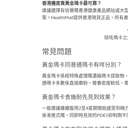
香港邊度買黃金瑪卡最可靠？
建議選擇有信譽嘅香港健康產品網站或大
策。HealthMall提供香港現貨正品，
除咗瑪卡之
常見問題
黃金瑪卡同普通瑪卡有咩分別？
黃金瑪卡係經特殊處理嘅濃縮瑪卡提取物
通瑪卡多數係直接磨粉，營養密度較低，
黃金瑪卡食幾耐先見到效果？
一般建議連續服用2至4星期開始感受到精
係漸進式嘅，同即時見效的PDE5抑制劑