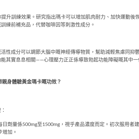
你提升訓練效果。研究指出瑪卡可以增加肌肉耐力、加快運動後
嘅訓練前補充品，代替咖啡因等刺激性成分。
嘅活性成分可以調節大腦中嘅神經傳導物質，幫助減輕焦慮同抑
功能其實息息相關——心理壓力正正係導致勃起功能障礙嘅其中一
 想親身體驗黃金瑪卡嘅功效？
鍵：
日劑量係500mg至1500mg，視乎產品濃度而定。初次服用者
步增加。