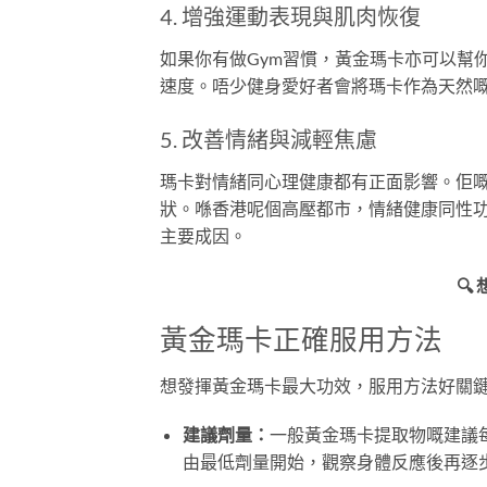
4. 增強運動表現與肌肉恢復
如果你有做Gym習慣，黃金瑪卡亦可以幫
速度。唔少健身愛好者會將瑪卡作為天然
5. 改善情緒與減輕焦慮
瑪卡對情緒同心理健康都有正面影響。佢
狀。喺香港呢個高壓都市，情緒健康同性
主要成因。

黃金瑪卡正確服用方法
想發揮黃金瑪卡最大功效，服用方法好關
建議劑量：
一般黃金瑪卡提取物嘅建議每
由最低劑量開始，觀察身體反應後再逐