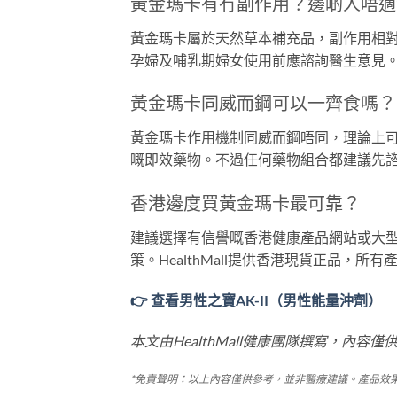
黃金瑪卡有冇副作用？邊啲人唔適
黃金瑪卡屬於天然草本補充品，副作用相
孕婦及哺乳期婦女使用前應諮詢醫生意見
黃金瑪卡同威而鋼可以一齊食嗎？
黃金瑪卡作用機制同威而鋼唔同，理論上
嘅即效藥物。不過任何藥物組合都建議先
香港邊度買黃金瑪卡最可靠？
建議選擇有信譽嘅香港健康產品網站或大
策。HealthMall提供香港現貨正品，
👉 查看男性之寶AK-II（男性能量沖劑）
本文由HealthMall健康團隊撰寫，
*免責聲明：以上內容僅供參考，並非醫療建議。產品效