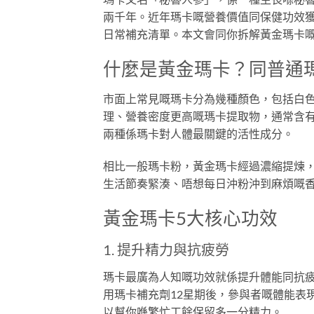
兩千年。近年瑪卡嘅營養價值同保健功效
日常補充清單。本文會同你拆解黃金瑪卡
什麼是黃金瑪卡？同普通
市面上常見嘅瑪卡分為幾種顏色，包括白色、
理、營養密度更高嘅瑪卡提取物，通常含有更高濃
兩種係瑪卡對人體最關鍵的活性成分。
相比一般瑪卡粉，黃金瑪卡經過濃縮提煉
生活節奏緊湊、唔想每日沖粉沖到麻煩嘅
黃金瑪卡5大核心功效
1. 提升精力與抗疲勞
瑪卡最廣為人知嘅功效就係提升體能同抗
用瑪卡補充劑12星期後，參與者嘅體能表
以幫你喺繁忙工餘保留多一分精力。