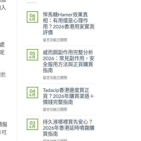
加入
悍馬糖Hamer效果真
06
8 月
相：有用還是心理作
用？2026香港用家實測
評價
在
留言功能已關閉
殊處
〈悍
馬
—呢
威而鋼副作用完整分析
05
糖
8 月
2026：常見副作用、安
Hamer
全服用方法與正貨購買
效
指南
果
對於
真
在
留言功能已關閉
相：
〈威
有
而
Tadacip香港邊度買正
04
用
鋼
8 月
貨？2026年購買渠道＋
還
副
價錢完整指南
是
作
心
在
用
留言功能已關閉
理
〈Tadacip
完
作
香
整
持久液哪裡買先安心？
03
續服
用？
港
分
8 月
2026年香港延時噴霧購
2026
邊
析
卡可
買指南
香
度
2026：
在