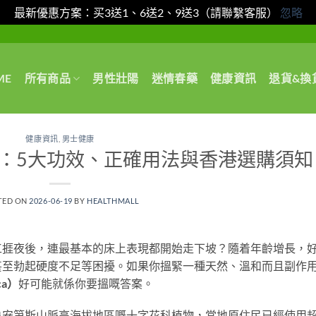
最新優惠方案：买3送1、6送2、9送3（請聯繫客服）
忽略
ME
所有商品
男性壯陽
迷情春藥
健康資訊
退貨&換
健康資訊
,
男士健康
：5大功效、正確用法與香港選購須知
TED ON
2026-06-19
BY
HEALTHMALL
工捱夜後，連最基本的床上表現都開始走下坡？隨着年齡增長，
甚至勃起硬度不足等困擾。如果你搵緊一種天然、溫和而且副作
a）
好可能就係你要搵嘅答案。
魯安第斯山脈高海拔地區嘅十字花科植物，當地原住民已經使用