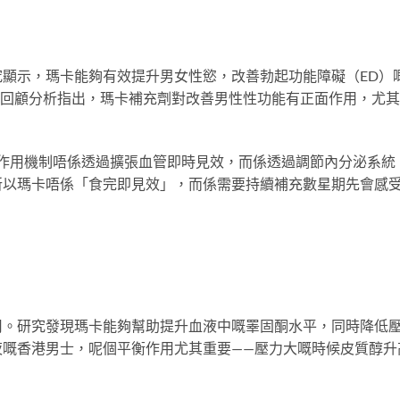
顯示，瑪卡能夠有效提升男女性慾，改善勃起功能障礙（ED）
回顧分析指出，瑪卡補充劑對改善男性性功能有正面作用，尤其
嘅作用機制唔係透過擴張血管即時見效，而係透過調節內分泌系統
所以瑪卡唔係「食完即見效」，而係需要持續補充數星期先會感
用。研究發現瑪卡能夠幫助提升血液中嘅睪固酮水平，同時降低
夜嘅香港男士，呢個平衡作用尤其重要——壓力大嘅時候皮質醇升