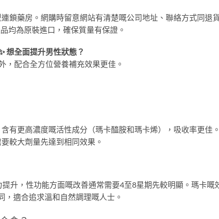
型連鎖藥房。網購時留意網站有清楚嘅公司地址、聯絡方式同退
所有產品均為原裝進口，確保質量有保證。
✨ 想全面提升男性狀態？
外，配合全方位營養補充效果更佳。
，含有更高濃度嘅活性成分（瑪卡醯胺和瑪卡烯），吸收率更佳
需要較大劑量先達到相同效果。
力提升，性功能方面嘅改善通常需要4至8星期先較明顯。瑪卡嘅
不同，適合追求溫和自然調理嘅人士。