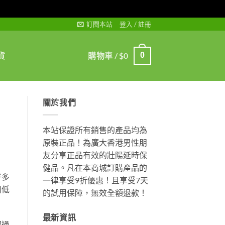
訂閱本站
登入 / 註冊
貨
購物車 /
$
0
0
關於我們
本站保證所有銷售的產品均為
原裝正品！為廣大香港男性朋
友分享正品有效的壯陽延時保
健品。凡在本商城訂購產品的
好多
一律享受9折優惠！且享受7天
用低
的試用保障，無效全額退款！
最新資訊
超過