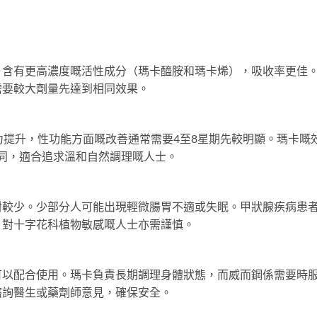
，含有更高濃度嘅活性成分（瑪卡醯胺和瑪卡烯），吸收率更佳
需要較大劑量先達到相同效果。
力提升，性功能方面嘅改善通常需要4至8星期先較明顯。瑪卡嘅
不同，適合追求溫和自然調理嘅人士。
對較少。少部分人可能出現輕微腸胃不適或失眠。甲狀腺疾病患
。對十字花科植物敏感嘅人士亦需謹慎。
可以配合使用。瑪卡負責長期調理身體狀態，而威而鋼係需要時
諮詢醫生或藥劑師意見，確保安全。