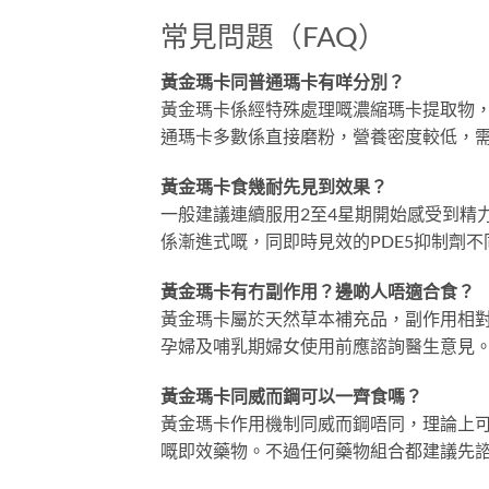
常見問題（FAQ）
黃金瑪卡同普通瑪卡有咩分別？
黃金瑪卡係經特殊處理嘅濃縮瑪卡提取物
通瑪卡多數係直接磨粉，營養密度較低，
黃金瑪卡食幾耐先見到效果？
一般建議連續服用2至4星期開始感受到精
係漸進式嘅，同即時見效的PDE5抑制劑
黃金瑪卡有冇副作用？邊啲人唔適合食？
黃金瑪卡屬於天然草本補充品，副作用相
孕婦及哺乳期婦女使用前應諮詢醫生意見
黃金瑪卡同威而鋼可以一齊食嗎？
黃金瑪卡作用機制同威而鋼唔同，理論上
嘅即效藥物。不過任何藥物組合都建議先