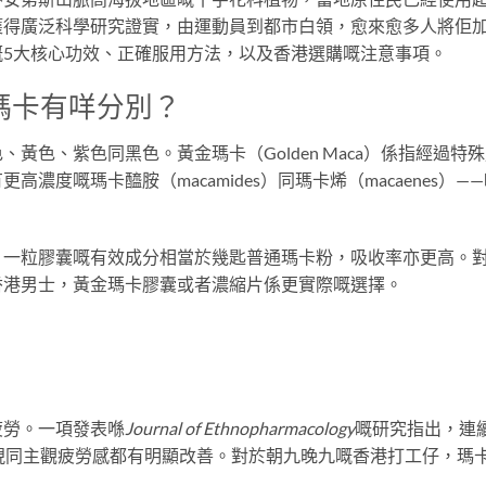
獲得廣泛科學研究證實，由運動員到都市白領，愈來愈多人將佢
嘅5大核心功效、正確服用方法，以及香港選購嘅注意事項。
瑪卡有咩分別？
黃色、紫色同黑色。黃金瑪卡（Golden Maca）係指經過特
度嘅瑪卡醯胺（macamides）同瑪卡烯（macaenes）—
，一粒膠囊嘅有效成分相當於幾匙普通瑪卡粉，吸收率亦更高。
香港男士，黃金瑪卡膠囊或者濃縮片係更實際嘅選擇。
疲勞。一項發表喺
Journal of Ethnopharmacology
嘅研究指出，連
現同主觀疲勞感都有明顯改善。對於朝九晚九嘅香港打工仔，瑪