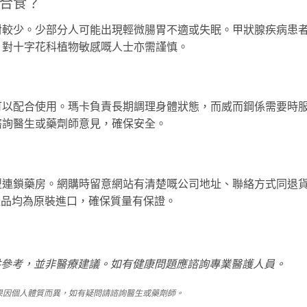
合食？
對較少。少部分人可能出現輕微腸胃不適或失眠。甲狀腺疾病患
。對十字花科植物敏感嘅人士亦需謹慎。
可以配合使用。瑪卡負責長期調理身體狀態，而威而鋼係需要時
諮詢醫生或藥劑師意見，確保安全。
型連鎖藥房。網購時留意網站有清楚嘅公司地址、聯絡方式同退
所有產品均為原裝進口，確保質量有保證。
內容僅供參考，並非醫療建議。如有健康問題應諮詢專業醫護人員。
果因個人體質而異，如有疑問請諮詢醫生或藥劑師。