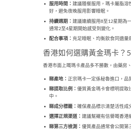
服用時間：
建議隨餐服用，瑪卡屬脂溶
好，避免夜晚服用影響睡眠。
持續週期：
建議連續服用8至12星期為
通常2至4星期開始感受到變化。
配合事項：
充足睡眠、均衡飲食同適量
香港如何選購黃金瑪卡？
香港市面上嘅瑪卡產品多不勝數，由藥房
睇產地：
正宗瑪卡一定係秘魯進口，品
睇提取比例：
優質黃金瑪卡會標明提取比
中。
睇成分標籤：
確保產品標示清楚活性成
選擇正規渠道：
建議幫襯有信譽嘅香港
睇第三方檢測：
優質產品通常會公開第