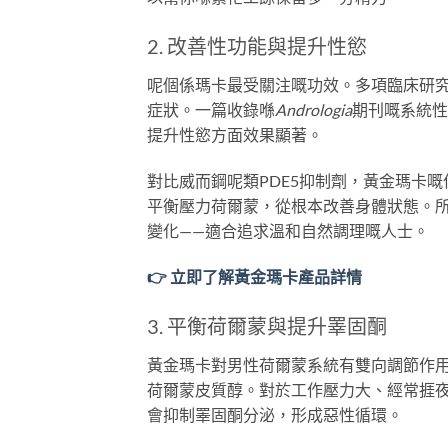
2. 改善性功能與提升性慾
呢個係瑪卡最受關注嘅功效。多項臨床研究
症狀。一篇收錄喺
Andrologia
期刊嘅系統性
提升性慾方面效果顯著。
對比威而鋼呢類PDE5抑制劑，黃金瑪卡
平衡壓力荷爾蒙，從根本改善身體狀態。
變化——適合追求溫和自然調理嘅人士。
👉 立即了解黃金瑪卡產品詳情
3. 平衡荷爾蒙與提升睪固酮
黃金瑪卡對男性荷爾蒙系統有雙向調節作
荷爾蒙皮質醇。對於工作壓力大、經常捱
會抑制睪固酮分泌，形成惡性循環。