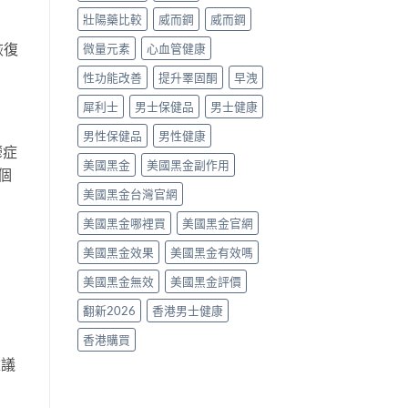
片
壯陽藥比較
威而鋼
威而鋼
點
樣
恢復
微量元素
心血管健康
揀？〉
中
性功能改善
提升睪固酮
早洩
犀利士
男士保健品
男士健康
男性保健品
男性健康
鬱症
美國黑金
美國黑金副作用
個
美國黑金台灣官網
美國黑金哪裡買
美國黑金官網
美國黑金效果
美國黑金有效嗎
美國黑金無效
美國黑金評價
翻新2026
香港男士健康
香港購買
建議