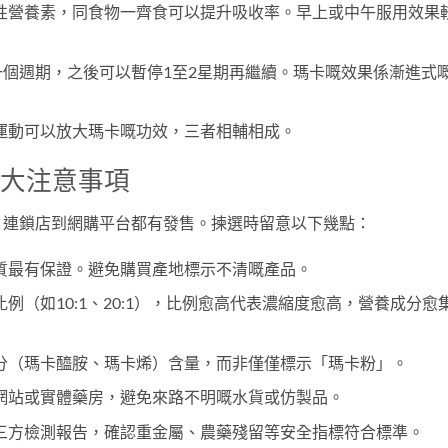
性營養素，同食物一齊食可以提升吸收率。早上或中午服用效果
一個週期，之後可以暫停1至2星期再繼續。瑪卡嘅效果係漸進式
運動可以放大瑪卡嘅功效，三者相輔相成。
5大注意事項
、連鎖店到網購平台都有發售。揀選時留意以下幾點：
質最有保證。避免購買產地標示不清嘅產品。
例（如10:1、20:1），比例愈高代表濃縮度愈高，營養成分愈
分（瑪卡醯胺、瑪卡烯）含量，而非僅僅標示「瑪卡粉」。
網站或實體藥房，避免來路不明嘅水貨或仿製品。
三方檢測報告，確認重金屬、農藥殘留等安全指標符合標準。