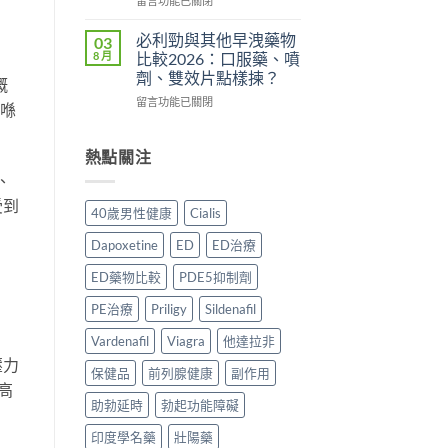
港
買
留言功能已關閉
常
〈持
用
正
見
久
家
貨？
副
必利勁與其他早洩藥物
03
液
實
2026
作
8 月
比較2026：口服藥、噴
哪
測
年
用、
劑、雙效片點樣揀？
嘅
裡
評
購
安
在
買
留言功能已關閉
價〉
買
全
喺
〈必
先
中
渠
服
利
安
道
用
勁
心？
熱點關注
＋
方
與
2026
價
法
、
其
年
錢
與
受到
他
香
完
正
40歲男性健康
Cialis
早
港
整
貨
洩
延
指
購
Dapoxetine
ED
ED治療
藥
時
南〉
買
物
噴
中
指
ED藥物比較
PDE5抑制劑
比
霧
南〉
較
購
PE治療
Priligy
Sildenafil
中
2026：
買
口
Vardenafil
Viagra
他達拉非
指
服
南〉
壓力
保健品
前列腺健康
副作用
藥、
中
高
噴
助勃延時
勃起功能障礙
劑、
雙
印度學名藥
壯陽藥
效