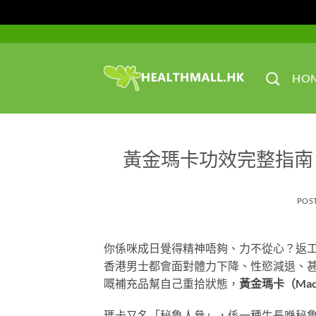
Skip
to
content
HO
黃金瑪卡功效完整指南
POS
你係咪成日覺得精神唔夠、力不從心？返
香港男士都會面對體力下降、性慾減退、
嘅補充品幫自己重拾狀態，
黃金瑪卡（Mac
瑪卡又名「秘魯人參」，係一種生長喺秘