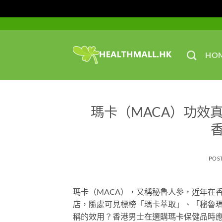
Skip
to
content
HO
瑪卡（MACA）功效
POS
瑪卡（MACA），又稱秘魯人參，近年在
店，隨處可見標榜「瑪卡萃取」、「秘魯
稱的效用？香港男士在選購瑪卡保健品時