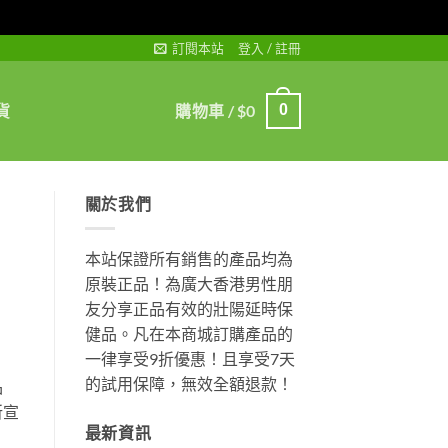
訂閱本站
登入 / 註冊
貨
購物車 /
$
0
0
關於我們
本站保證所有銷售的產品均為
原裝正品！為廣大香港男性朋
友分享正品有效的壯陽延時保
健品。凡在本商城訂購產品的
一律享受9折優惠！且享受7天
的試用保障，無效全額退款！
品
所宣
最新資訊