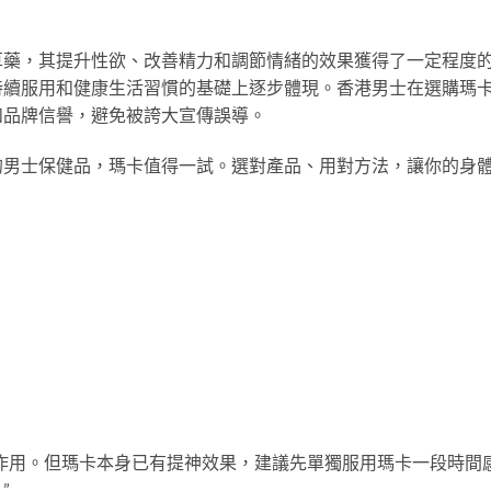
草藥，其提升性欲、改善精力和調節情緒的效果獲得了一定程度
持續服用和健康生活習慣的基礎上逐步體現。香港男士在選購瑪
和品牌信譽，避免被誇大宣傳誤導。
的男士保健品，瑪卡值得一試。選對產品、用對方法，讓你的身
的相互作用。但瑪卡本身已有提神效果，建議先單獨服用瑪卡一段時間
”