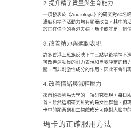
2. 提升精子質量與生育能力
一項發表於《Andrologia》的研究對
濃度和精子活動力均有顯著改善。其中的
於正在備孕的香港夫婦，瑪卡或許是一個
3. 改善精力與運動表現
許多香港上班族反映下午三點以後精神不濟
可改善運動員的耐力表現和自我評定的精
關，而非刺激性成分的作用，因此不會出
4. 改善情緒與減輕壓力
來自秘魯利馬大學的一項研究發現，每日服
善。雖然這項研究針對的是女性群體，但
卡中的類黃酮和生物鹼成分可能對大腦中
瑪卡的正確服用方法