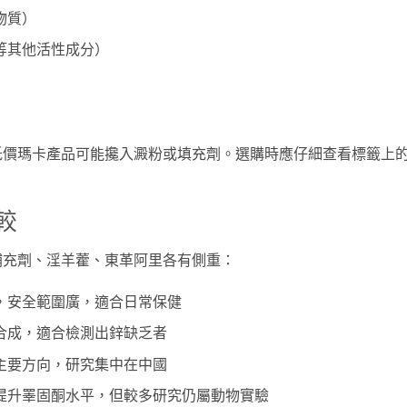
物質）
等其他活性成分）
低價瑪卡產品可能攙入澱粉或填充劑。選購時應仔細查看標籤上
較
補充劑、淫羊藿、東革阿里各有側重：
，安全範圍廣，適合日常保健
合成，適合檢測出鋅缺乏者
主要方向，研究集中在中國
提升睪固酮水平，但較多研究仍屬動物實驗