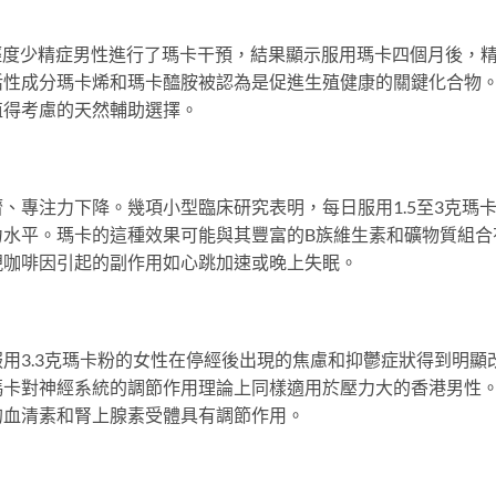
60名輕度少精症男性進行了瑪卡干預，結果顯示服用瑪卡四個月後，
活性成分瑪卡烯和瑪卡醯胺被認為是促進生殖健康的關鍵化合物
值得考慮的天然輔助選擇。
、專注力下降。幾項小型臨床研究表明，每日服用1.5至3克瑪
力水平。瑪卡的這種效果可能與其豐富的B族維生素和礦物質組合
現咖啡因引起的副作用如心跳加速或晚上失眠。
用3.3克瑪卡粉的女性在停經後出現的焦慮和抑鬱症狀得到明顯
瑪卡對神經系統的調節作用理論上同樣適用於壓力大的香港男性
的血清素和腎上腺素受體具有調節作用。