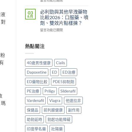
港
買
留言功能已關閉
常
〈持
用
正
見
久
家
貨？
副
必利勁與其他早洩藥物
03
精液
液
實
2026
作
8 月
比較2026：口服藥、噴
哪
測
年
用、
。對
劑、雙效片點樣揀？
裡
評
購
安
在
買
留言功能已關閉
價〉
買
全
〈必
先
中
渠
服
利
安
道
用
勁
心？
熱點關注
＋
方
與
2026
價
法
卡粉
其
年
錢
與
他
香
完
正
有
40歲男性健康
Cialis
早
港
整
貨
洩
延
指
購
Dapoxetine
ED
ED治療
藥
時
南〉
買
物
噴
中
指
ED藥物比較
PDE5抑制劑
比
霧
南〉
較
購
PE治療
Priligy
Sildenafil
中
改
2026：
買
口
Vardenafil
Viagra
他達拉非
指
。瑪
服
南〉
保健品
前列腺健康
副作用
藥、
中
噴
助勃延時
勃起功能障礙
劑、
雙
印度學名藥
壯陽藥
效