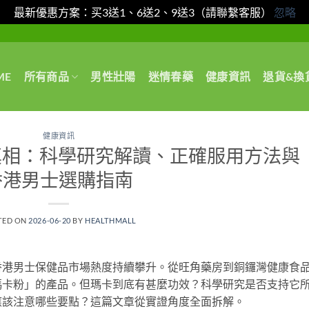
最新優惠方案：买3送1、6送2、9送3（請聯繫客服）
忽略
ME
所有商品
男性壯陽
迷情春藥
健康資訊
退貨&換
健康資訊
真相：科學研究解讀、正確服用方法與
香港男士選購指南
TED ON
2026-06-20
BY
HEALTHMALL
香港男士保健品市場熱度持續攀升。從旺角藥房到銅鑼灣健康食
瑪卡粉」的產品。但瑪卡到底有甚麼功效？科學研究是否支持它
應該注意哪些要點？這篇文章從實證角度全面拆解。