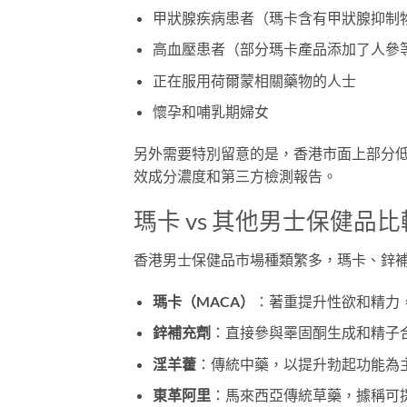
甲狀腺疾病患者（瑪卡含有甲狀腺抑制
高血壓患者（部分瑪卡產品添加了人參
正在服用荷爾蒙相關藥物的人士
懷孕和哺乳期婦女
另外需要特別留意的是，香港市面上部分
效成分濃度和第三方檢測報告。
瑪卡 vs 其他男士保健品比
香港男士保健品市場種類繁多，瑪卡、鋅
瑪卡（MACA）
：著重提升性欲和精力
鋅補充劑
：直接參與睪固酮生成和精子
淫羊藿
：傳統中藥，以提升勃起功能為
東革阿里
：馬來西亞傳統草藥，據稱可