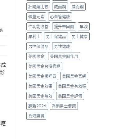
片
壯陽藥比較
威而鋼
威而鋼
點
樣
微量元素
心血管健康
揀？〉
中
性功能改善
提升睪固酮
早洩
應
犀利士
男士保健品
男士健康
男性保健品
男性健康
美國黑金
美國黑金副作用
性成
美國黑金台灣官網
影
美國黑金哪裡買
美國黑金官網
美國黑金效果
美國黑金有效嗎
美國黑金無效
美國黑金評價
翻新2026
香港男士健康
香港購買
群應