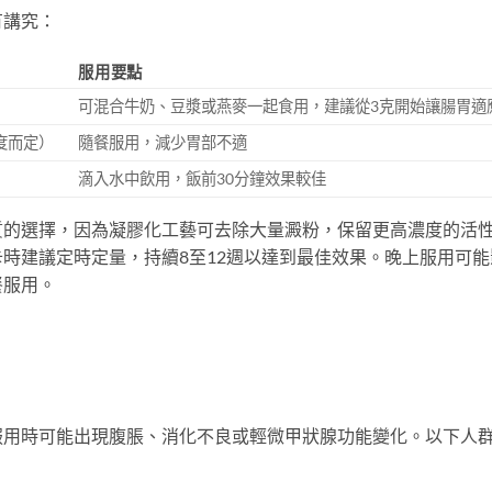
有講究：
服用要點
可混合牛奶、豆漿或燕麥一起食用，建議從3克開始讓腸胃適
濃度而定）
隨餐服用，減少胃部不適
滴入水中飲用，飯前30分鐘效果較佳
質的選擇，因為凝膠化工藝可去除大量澱粉，保留更高濃度的活
時建議定時定量，持續8至12週以達到最佳效果。晚上服用可能
餐服用。
服用時可能出現腹脹、消化不良或輕微甲狀腺功能變化。以下人