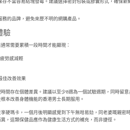
保存不當容易結塊發霉。建議選擇密封包裝或膠囊形式，確保新
服務的品牌，避免來歷不明的網購產品。
體驗
果通常需要累積一段時間才能顯現：
疲勞感減輕
最佳改善效果
現時間存在個體差異。建議以至少8週為一個試驗週期，同時留意
從根本改善身體機能的香港男士長期服用。
粒享硬瑪卡，一個月後明顯感覺到下午無咁易攰，同老婆嘅親密
而異，這類保健品應作為健康生活方式的補充，而非捷徑。