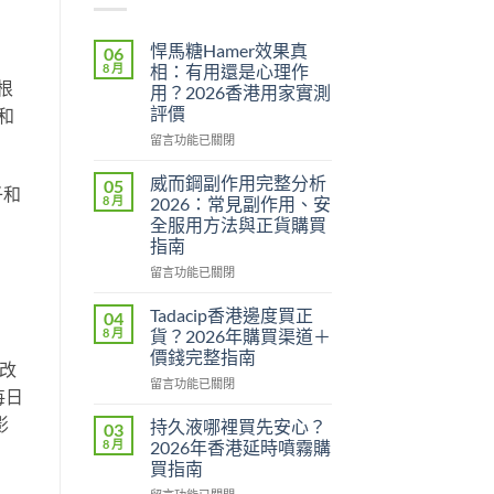
悍馬糖Hamer效果真
06
8 月
相：有用還是心理作
根
用？2026香港用家實測
評價
和
在
留言功能已關閉
〈悍
馬
威而鋼副作用完整分析
05
子和
糖
8 月
2026：常見副作用、安
Hamer
全服用方法與正貨購買
效
指南
果
真
在
留言功能已關閉
相：
〈威
有
而
Tadacip香港邊度買正
04
用
鋼
8 月
貨？2026年購買渠道＋
還
副
價錢完整指南
是
作
對改
心
在
用
留言功能已關閉
每日
理
〈Tadacip
完
作
香
影
整
持久液哪裡買先安心？
03
用？
港
分
8 月
2026年香港延時噴霧購
。
2026
邊
析
買指南
香
度
2026：
在