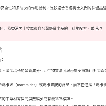
的安全性和多層次的作用機制，是較適合香港男士入門的保健品
lthMall為香港男士搜羅來自台灣優質出品的，科學配方、香港現
點
項：
產。國產瑪卡的營養成分和活性物質濃度與秘魯安第斯山脈產區
瑪卡烯（macamides）或瑪卡醯胺的含量，而不僅僅是「瑪卡
署的中藥材零售商牌照編號或有機認證標誌。