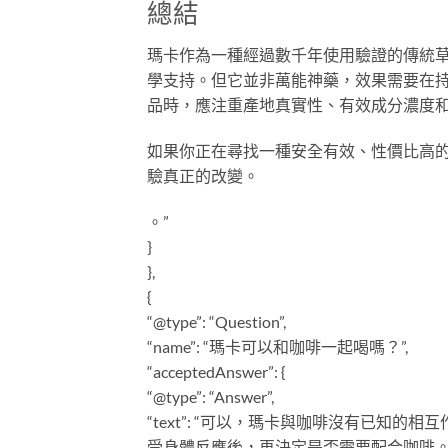
總結
瑪卡作為一種經過數千年使用驗證的傳統
學支持。但它並非萬能神藥，效果需要在
品時，應注重產地真實性、有效成分濃度
如果你正在尋找一種安全有效、性價比高
驗真正的改變。
。”
}
},
{
“@type”: “Question”,
“name”: “瑪卡可以和咖啡一起喝嗎？”,
“acceptedAnswer”: {
“@type”: “Answer”,
“text”: “可以，瑪卡與咖啡沒有已知
受身體反應後，再決定是否需要配合咖啡。