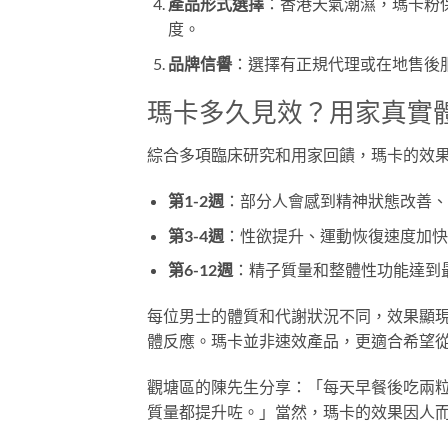
產品形式選擇
：香港天氣潮濕，瑪卡粉
度。
品牌信譽
：選擇有正規代理或在地售後
瑪卡多久見效？用家真實
綜合多項臨床研究和用家回饋，瑪卡的效
第1-2週
：部分人會感到精神狀態改善、
第3-4週
：性欲提升、運動恢復速度加快
第6-12週
：精子質量和整體性功能達到
每位男士的體質和代謝狀況不同，效果顯
體反應。瑪卡並非速效產品，更適合希望
觀塘區的陳先生分享：「每天早餐後吃兩
質量都提升咗。」當然，瑪卡的效果因人