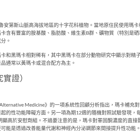
種原產於秘魯安第斯山脈高海拔地區的十字花科植物。當地原住民使用瑪卡
瑪卡含有豐富的胺基酸、脂肪酸、維生素B群、礦物質（特別是硒
成分。
瑪卡和黑瑪卡相對稀有，其中黑瑪卡在部分動物研究中顯示對精
產品通常以黃瑪卡或混合配方為主。
究實證）
and Alternative Medicine》的一項系統性回顧分析指出，瑪卡補充
起的性功能障礙方面。另一項為期12週的隨機對照試驗發現，
欲明顯高於安慰劑組。不過要注意的是，瑪卡對睪固酮濃度的直接
更可能是透過改善能量代謝和神經內分泌調節來間接提升性功能