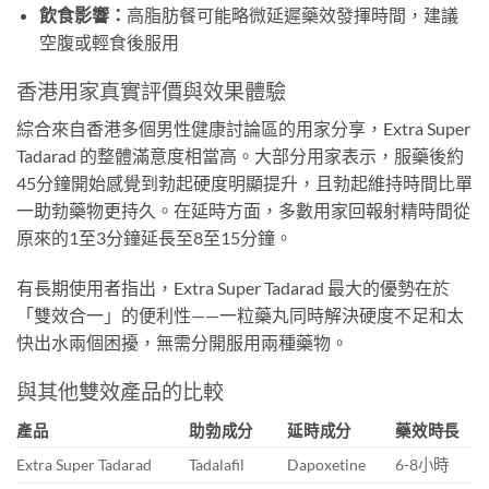
飲食影響：
高脂肪餐可能略微延遲藥效發揮時間，建議
空腹或輕食後服用
香港用家真實評價與效果體驗
綜合來自香港多個男性健康討論區的用家分享，Extra Super
Tadarad 的整體滿意度相當高。大部分用家表示，服藥後約
45分鐘開始感覺到勃起硬度明顯提升，且勃起維持時間比單
一助勃藥物更持久。在延時方面，多數用家回報射精時間從
原來的1至3分鐘延長至8至15分鐘。
有長期使用者指出，Extra Super Tadarad 最大的優勢在於
「雙效合一」的便利性——一粒藥丸同時解決硬度不足和太
快出水兩個困擾，無需分開服用兩種藥物。
與其他雙效產品的比較
產品
助勃成分
延時成分
藥效時長
Extra Super Tadarad
Tadalafil
Dapoxetine
6-8小時