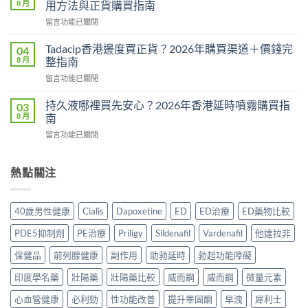
完
8 月
用方法與正貨購買指南
Hamer
整
在
留言功能已關閉
效
教
〈威
果
學：
而
真
Tadacip香港邊度買正貨？2026年購買渠道＋價錢完
04
幾
鋼
相：
8 月
整指南
時
副
有
食？
在
留言功能已關閉
作
用
食
〈Tadacip
用
還
幾
香
完
持久液哪裡買先安心？2026年香港延時噴霧購買指
03
是
多？
港
整
8 月
南
心
正
邊
分
理
確
在
留言功能已關閉
度
析
作
食
〈持
買
2026：
用？
法
久
正
常
2026
一
液
熱點關注
貨？
見
香
次
哪
2026
副
港
講
裡
年
作
用
清
買
購
用、
40歲男性健康
Cialis
Dapoxetine
ED
ED治療
ED藥物比較
家
楚〉
先
買
安
實
中
安
渠
全
PDE5抑制劑
PE治療
Priligy
Sildenafil
Vardenafil
他達拉非
測
心？
道
服
評
2026
＋
保健品
前列腺健康
副作用
助勃延時
勃起功能障礙
用
價〉
年
價
方
中
香
印度學名藥
壯陽藥
壯陽藥比較
威而鋼
威而鋼
微量元素
錢
法
港
完
與
延
心血管健康
必利勁
性功能改善
提升睪固酮
早洩
犀利士
整
正