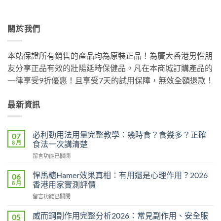
關於我們
本站保證所有銷售的產品均為原裝正品！為廣大香港男性朋
友分享正品有效的壯陽延時保健品。凡在本商城訂購產品的
一律享受9折優惠！且享受7天的試用保障，無效全額退款！
最新資訊
必利勁用法用量完整教學：幾時食？食幾多？正確
07
8 月
食法一次講清楚
在
留言功能已關閉
〈必
利
悍馬糖Hamer效果真相：有用還是心理作用？2026
06
勁
8 月
香港用家實測評價
用
在
留言功能已關閉
法
〈悍
用
馬
量
威而鋼副作用完整分析2026：常見副作用、安全服
05
糖