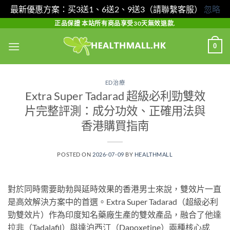
最新優惠方案：买3送1、6送2、9送3（請聯繫客服）
忽略
Skip
正品保證 本站所有商品享受30天無效退款.
to
0
content
ED治療
Extra Super Tadarad 超級必利勁雙效
片完整評測：成分功效、正確用法與
香港購買指南
POSTED ON
2026-07-09
BY
HEALTHMALL
對於同時需要助勃與延時效果的香港男士來說，雙效片一直
是高效解決方案中的首選。Extra Super Tadarad（超級必利
勁雙效片）作為印度知名藥廠生產的雙效產品，融合了他達
拉非（Tadalafil）與達泊西汀（Dapoxetine）兩種核心成