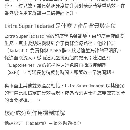
分，一粒見效，兼具勃起硬度提升與射精延時雙重功效，在
香港男性用家群體中口碑持續上升。
Extra Super Tadarad 是什麼？產品背景與定位
Extra Super Tadarad 屬於印度學名藥範疇，由印度藥廠研發
生產，其主要藥理機制結合了兩條治療路徑：他達拉非
（Tadalafil）負責抑制 PDE5 酶，放鬆陰莖海綿體平滑肌，
促進血液流入，從而達到堅挺勃起的效果；達泊西汀
（Dapoxetine）屬於選擇性5-羥色胺再攝取抑制劑
（SSRI），可延長射精反射時間，顯著改善早洩問題。
與市面上其他雙效產品相比，Extra Super Tadarad 以其優異
的性價比和穩定的藥效表現，成為香港男士考慮雙效方案時
的重要選擇之一。
核心成分與作用機制詳解
他達拉非（Tadalafil）— 長效助勃核心