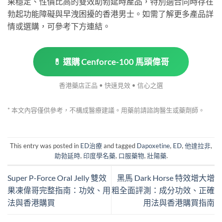
果穩定、性價比高的雙效助勃延時產品，特別適合同時存在
勃起功能障礙與早洩困擾的香港男士。如需了解更多產品詳
情或選購，可參考下方連結。
💊 選購 Cenforce-100 馬頭偉哥
香港藥店正品 • 快速見效 • 信心之選
* 本文內容僅供參考，不構成醫療建議。用藥前請諮詢醫生或藥劑師。
This entry was posted in
ED治療
and tagged
Dapoxetine
,
ED
,
他達拉非
,
助勃延時
,
印度學名藥
,
口服藥物
,
壯陽藥
.
Super P-Force Oral Jelly 雙效
黑馬 Dark Horse 特效增大增
果凍偉哥完整指南：功效、用
粗全面評測：成分功效、正確
法與香港購買
用法與香港購買指南