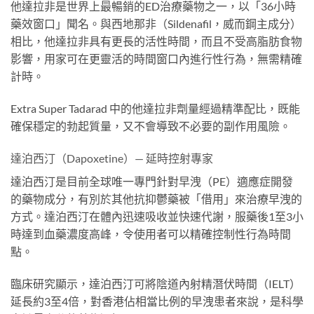
他達拉非是世界上最暢銷的ED治療藥物之一，以「36小時
藥效窗口」聞名。與西地那非（Sildenafil，威而鋼主成分）
相比，他達拉非具有更長的活性時間，而且不受高脂肪食物
影響，用家可在更靈活的時間窗口內進行性行為，無需精確
計時。
Extra Super Tadarad 中的他達拉非劑量經過精準配比，既能
確保穩定的勃起質量，又不會導致不必要的副作用風險。
達泊西汀（Dapoxetine）— 延時控射專家
達泊西汀是目前全球唯一專門針對早洩（PE）適應症開發
的藥物成分，有別於其他抗抑鬱藥被「借用」來治療早洩的
方式。達泊西汀在體內迅速吸收並快速代謝，服藥後1至3小
時達到血藥濃度高峰，令使用者可以精確控制性行為時間
點。
臨床研究顯示，達泊西汀可將陰道內射精潛伏時間（IELT）
延長約3至4倍，對香港佔相當比例的早洩患者來說，是科學