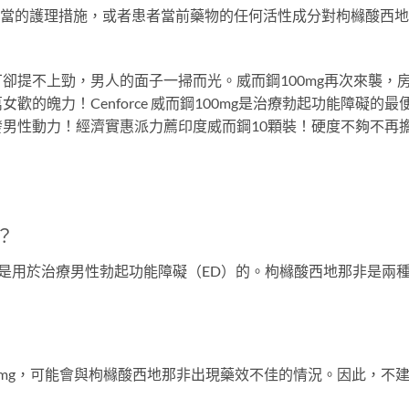
沒有采取適當的護理措施，或者患者當前藥物的任何活性成分對枸櫞酸
卻提不上勁，男人的面子一掃而光。威而鋼100mg再次來襲，
歡的魄力！Cenforce 威而鋼100mg是治療勃起功能障礙
男性動力！經濟實惠派力薦印度威而鋼10顆裝！硬度不夠不再
？
，這兩種藥物都是用於治療男性勃起功能障礙（ED）的。枸櫞酸西地那非
？
-100mg，可能會與枸櫞酸西地那非出現藥效不佳的情況。因此，