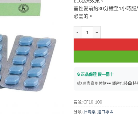
ED治療效果。
需性愛前約30分鐘至1小時
必需的。
偉哥Cenforce-100 馬頭偉哥
🔒 正品保證 假一罰十
📦 順豐貨到付款
🕶️ 隱密包裝
🏥 
貨號:
CF10-100
分類:
壯陽藥
,
進口專區