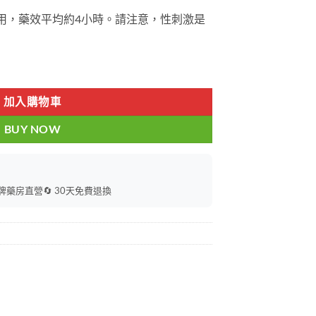
服用，藥效平均約4小時。請注意，性刺激是
威而鋼 馬牌綠碼偉哥威而鋼 香港藥店正品 數量
加入購物車
BUY NOW
持牌藥房直營
🔄 30天免費退換