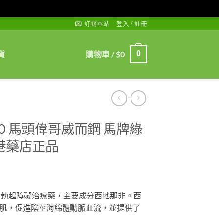
訂閱本站
登入 / 註冊
貨
購物車 /
$
0
0
-100 馬頭偉哥威而鋼 馬牌綠
港藥店正品
00mg是勃起障礙治療藥，主要成分西地那非。西
肌，促進陰莖海綿體動脈血流，並提供了