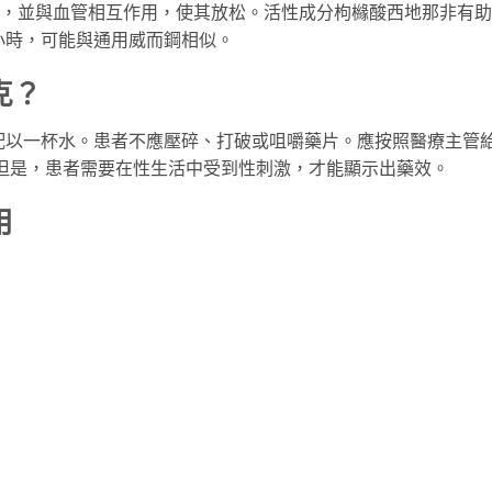
的血壓水平，並與血管相互作用，使其放松。活性成分枸櫞酸西地那非
小時，可能與通用威而鋼相似。
毫克？
式服用，並配以一杯水。患者不應壓碎、打破或咀嚼藥片。應按照醫療
量。但是，患者需要在性生活中受到性刺激，才能顯示出藥效。
用