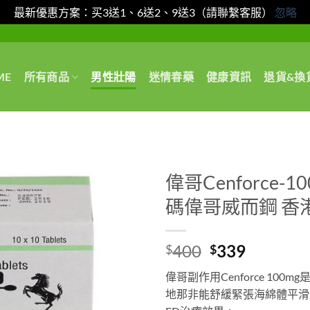
最新優惠方案：买3送1、6送2、9送3（請聯繫客服）
忽略
ME
所有商品
男性壯陽
迷情春藥
健康資訊
退貨&換
偉哥Cenforce
碼偉哥威而鋼 香
Original
Current
400
339
$
$
price
price
偉哥副作用Cenforce 1
was:
is:
地那非能舒緩緊張海綿體平滑
$400.
$339.