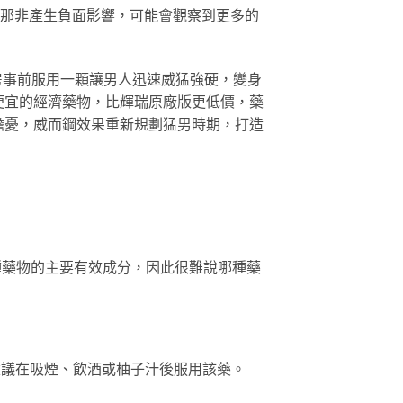
西地那非產生負面影響，可能會觀察到更多的
房事前服用一顆讓男人迅速威猛強硬，變身
的最便宜的經濟藥物，比輝瑞原廠版更低價，藥
擔憂，威而鋼效果重新規劃猛男時期，打造
是兩種藥物的主要有效成分，因此很難說哪種藥
不建議在吸煙、飲酒或柚子汁後服用該藥。