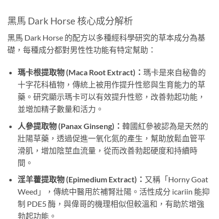
黑馬 Dark Horse 核心成分解析
黑馬 Dark Horse 的配方以多種經科學研究的草本成分為基
礎，每種成分都對男性性功能有特定幫助：
瑪卡根提取物 (Maca Root Extract)：
瑪卡是來自秘魯的
十字花科植物，傳統上被用作提升性慾與生育能力的草
藥。研究顯示瑪卡可以有效提升性慾，改善勃起功能，
並增加精子數量和活力。
人參提取物 (Panax Ginseng)：
韓國紅參被認為是天然的
壯陽草藥，透過促進一氧化氮的產生，幫助放鬆血管平
滑肌，增加陰莖血流量，從而改善勃起硬度和持續時
間。
淫羊藿提取物 (Epimedium Extract)：
又稱「Horny Goat
Weed」，傳統中醫用於補腎壯陽。活性成分 icariin 能抑
制 PDE5 酶，與偉哥的機理相似但較溫和，有助於增強
勃起功能。