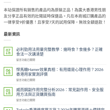
本站保證所有銷售的產品均為原裝正品！為廣大香港男性朋
友分享正品有效的壯陽延時保健品。凡在本商城訂購產品的
一律享受9折優惠！且享受7天的試用保障，無效全額退款！
最新資訊
必利勁用法用量完整教學：幾時食？食幾多？正確
07
8 月
食法一次講清楚
在
留言功能已關閉
〈必
利
悍馬糖Hamer效果真相：有用還是心理作用？2026
06
勁
8 月
香港用家實測評價
用
在
留言功能已關閉
法
〈悍
用
馬
量
威而鋼副作用完整分析2026：常見副作用、安全服
05
糖
完
8 月
用方法與正貨購買指南
Hamer
整
在
留言功能已關閉
效
教
〈威
果
學：
而
真
Tadacip香港邊度買正貨？2026年購買渠道＋價錢完
幾