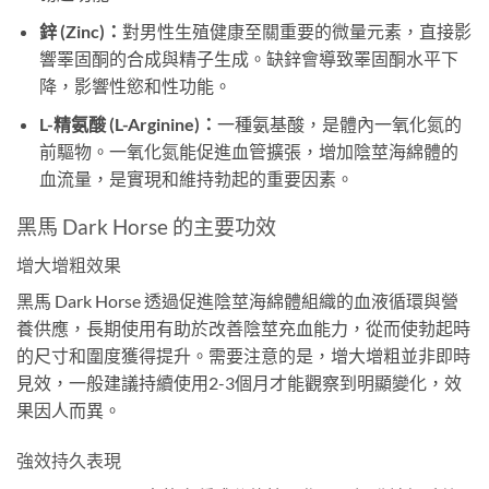
鋅 (Zinc)：
對男性生殖健康至關重要的微量元素，直接影
響睪固酮的合成與精子生成。缺鋅會導致睪固酮水平下
降，影響性慾和性功能。
L-精氨酸 (L-Arginine)：
一種氨基酸，是體內一氧化氮的
前驅物。一氧化氮能促進血管擴張，增加陰莖海綿體的
血流量，是實現和維持勃起的重要因素。
黑馬 Dark Horse 的主要功效
增大增粗效果
黑馬 Dark Horse 透過促進陰莖海綿體組織的血液循環與營
養供應，長期使用有助於改善陰莖充血能力，從而使勃起時
的尺寸和圍度獲得提升。需要注意的是，增大增粗並非即時
見效，一般建議持續使用2-3個月才能觀察到明顯變化，效
果因人而異。
強效持久表現