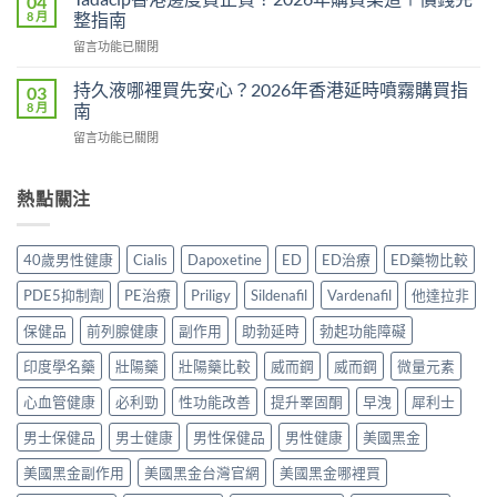
04
鋼
相：
8 月
整指南
時
副
有
食？
在
留言功能已關閉
作
用
食
〈Tadacip
用
還
幾
香
完
持久液哪裡買先安心？2026年香港延時噴霧購買指
03
是
多？
港
整
8 月
南
心
正
邊
分
理
確
在
留言功能已關閉
度
析
作
食
〈持
買
2026：
用？
法
久
正
常
2026
一
液
熱點關注
貨？
見
香
次
哪
2026
副
港
講
裡
年
作
用
清
買
購
用、
40歲男性健康
Cialis
Dapoxetine
ED
ED治療
ED藥物比較
家
楚〉
先
買
安
實
中
安
渠
全
PDE5抑制劑
PE治療
Priligy
Sildenafil
Vardenafil
他達拉非
測
心？
道
服
評
2026
＋
保健品
前列腺健康
副作用
助勃延時
勃起功能障礙
用
價〉
年
價
方
中
香
印度學名藥
壯陽藥
壯陽藥比較
威而鋼
威而鋼
微量元素
錢
法
港
完
與
延
心血管健康
必利勁
性功能改善
提升睪固酮
早洩
犀利士
整
正
時
指
貨
男士保健品
男士健康
男性保健品
男性健康
美國黑金
噴
南〉
購
霧
中
買
美國黑金副作用
美國黑金台灣官網
美國黑金哪裡買
購
指
買