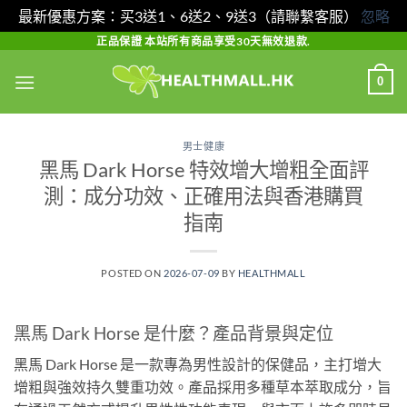
最新優惠方案：买3送1、6送2、9送3（請聯繫客服）
忽略
Skip
正品保證 本站所有商品享受30天無效退款.
to
0
content
男士健康
黑馬 Dark Horse 特效增大增粗全面評
測：成分功效、正確用法與香港購買
指南
POSTED ON
2026-07-09
BY
HEALTHMALL
黑馬 Dark Horse 是什麼？產品背景與定位
黑馬 Dark Horse 是一款專為男性設計的保健品，主打增大
增粗與強效持久雙重功效。產品採用多種草本萃取成分，旨