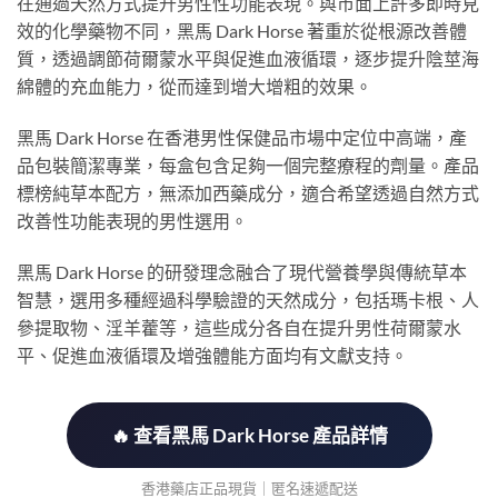
在通過天然方式提升男性性功能表現。與市面上許多即時見
效的化學藥物不同，黑馬 Dark Horse 著重於從根源改善體
質，透過調節荷爾蒙水平與促進血液循環，逐步提升陰莖海
綿體的充血能力，從而達到增大增粗的效果。
黑馬 Dark Horse 在香港男性保健品市場中定位中高端，產
品包裝簡潔專業，每盒包含足夠一個完整療程的劑量。產品
標榜純草本配方，無添加西藥成分，適合希望透過自然方式
改善性功能表現的男性選用。
黑馬 Dark Horse 的研發理念融合了現代營養學與傳統草本
智慧，選用多種經過科學驗證的天然成分，包括瑪卡根、人
參提取物、淫羊藿等，這些成分各自在提升男性荷爾蒙水
平、促進血液循環及增強體能方面均有文獻支持。
🔥 查看黑馬 Dark Horse 產品詳情
香港藥店正品現貨｜匿名速遞配送