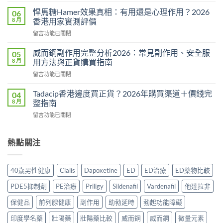
〈必
香
利
港
悍馬糖Hamer效果真相：有用還是心理作用？2026
06
勁
購
8 月
香港用家實測評價
用
買
在
留言功能已關閉
法
指
〈悍
用
南
馬
量
威而鋼副作用完整分析2026：常見副作用、安全服
05
2026：
糖
完
8 月
用方法與正貨購買指南
一
Hamer
整
粒
在
留言功能已關閉
效
教
藥
〈威
果
學：
同
而
真
Tadacip香港邊度買正貨？2026年購買渠道＋價錢完
04
幾
時
鋼
相：
8 月
整指南
時
解
副
有
食？
決
在
留言功能已關閉
作
用
食
硬
〈Tadacip
用
還
幾
度
香
完
是
多？
與
港
熱點關注
整
心
正
早
邊
分
理
確
洩
度
析
作
食
問
買
2026：
用？
40歲男性健康
Cialis
Dapoxetine
ED
ED治療
ED藥物比較
法
題〉
正
常
2026
一
中
貨？
見
香
PDE5抑制劑
PE治療
Priligy
Sildenafil
Vardenafil
他達拉非
次
2026
副
港
講
年
作
保健品
前列腺健康
副作用
助勃延時
勃起功能障礙
用
清
購
用、
家
楚〉
買
印度學名藥
壯陽藥
壯陽藥比較
威而鋼
威而鋼
微量元素
安
實
中