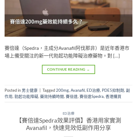
賽倍達（Spedra，主成分Avanafil阿伐那非）是近年香港市
場上備受關注的新一代勃起功能障礙治療藥物。對 […]
CONTINUE READING
→
Posted in
男士健康
|
Tagged
200mg
,
Avanafil
,
ED治療
,
PDE5抑制劑
,
副
作用
,
勃起功能障礙
,
藥效持續時間
,
賽倍達
,
賽倍達Spedra
,
香港購買
ED治療
【賽倍達Spedra效果評價】香港用家實測
Avanafil，快速見效低副作用分享