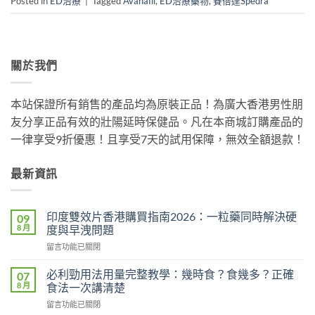
Posted in
ED治療
|
Tagged
Avanafil
,
ED治療藥物
,
賽倍達Spedra
關於我們
本站保證所有銷售的產品均為原裝正品！為廣大香港男性朋
友分享正品有效的壯陽延時保健品。凡在本商城訂購產品的
一律享受9折優惠！且享受7天的試用保障，無效全額退款！
最新資訊
印度雙效片香港購買指南2026：一粒藥同時解決硬
09
8 月
度與早洩問題
在
留言功能已關閉
〈印
度
必利勁用法用量完整教學：幾時食？食幾多？正確
07
雙
8 月
食法一次講清楚
效
在
留言功能已關閉
片