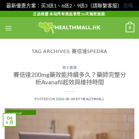
最新優惠方案：买3送1、6送2、9送3（請聯繫客服）
忽略
Skip
正品保證 本站所有商品享受30天無效退款.
to
0
content
TAG ARCHIVES:
賽倍達SPEDRA
男士健康
賽倍達200mg藥效能持續多久？藥師完整分
析Avanafil起效與維持時間
POSTED ON
2026-06-04
BY
HEALTHMALL
04
6 月