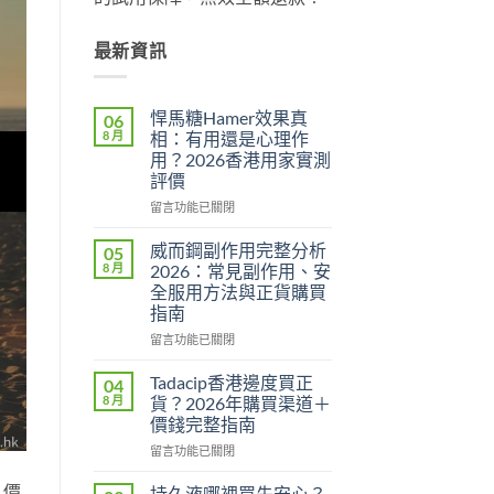
最新資訊
悍馬糖Hamer效果真
06
8 月
相：有用還是心理作
用？2026香港用家實測
評價
在
留言功能已關閉
〈悍
馬
威而鋼副作用完整分析
05
糖
8 月
2026：常見副作用、安
Hamer
全服用方法與正貨購買
效
指南
果
真
在
留言功能已關閉
相：
〈威
有
而
Tadacip香港邊度買正
04
用
鋼
8 月
貨？2026年購買渠道＋
還
副
價錢完整指南
是
作
心
在
用
留言功能已關閉
理
〈Tadacip
完
作
香
、價
整
持久液哪裡買先安心？