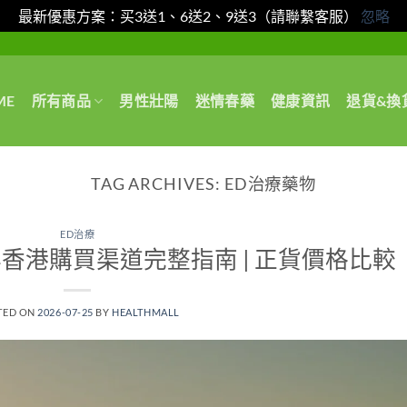
最新優惠方案：买3送1、6送2、9送3（請聯繫客服）
忽略
ME
所有商品
男性壯陽
迷情春藥
健康資訊
退貨&換
TAG ARCHIVES:
ED治療藥物
ED治療
年香港購買渠道完整指南 | 正貨價格比較
TED ON
2026-07-25
BY
HEALTHMALL