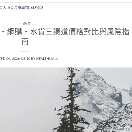
原因
,
ED治療藥物
,
ED預防
ED治療
房・網購・水貨三渠道價格對比與風險指
南
TED ON
2026-06-10
BY
HEALTHMALL