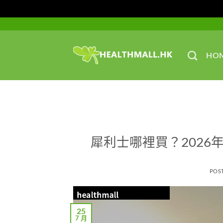
Skip
to
content
HO
犀利士哪裡買？2026
POS
25
7 月