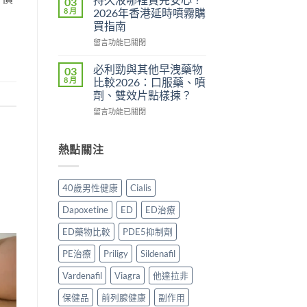
03
用？
港
分
8 月
2026年香港延時噴霧購
2026
邊
析
買指南
香
度
2026：
在
港
買
留言功能已關閉
常
〈持
用
正
見
久
家
貨？
副
必利勁與其他早洩藥物
03
液
實
2026
作
8 月
比較2026：口服藥、噴
哪
測
年
用、
劑、雙效片點樣揀？
裡
評
購
安
在
買
留言功能已關閉
價〉
買
全
〈必
先
中
渠
服
利
安
道
用
勁
心？
熱點關注
＋
方
與
2026
價
法
其
年
錢
與
他
香
完
正
40歲男性健康
Cialis
早
港
整
貨
洩
延
指
購
Dapoxetine
ED
ED治療
藥
時
南〉
買
物
噴
中
指
ED藥物比較
PDE5抑制劑
比
霧
南〉
較
購
PE治療
Priligy
Sildenafil
中
2026：
買
口
Vardenafil
Viagra
他達拉非
指
服
南〉
保健品
前列腺健康
副作用
藥、
中