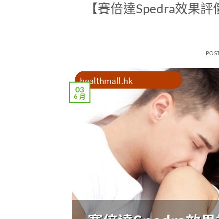
【賽倍達Spedra效果評
POS
03
6 月