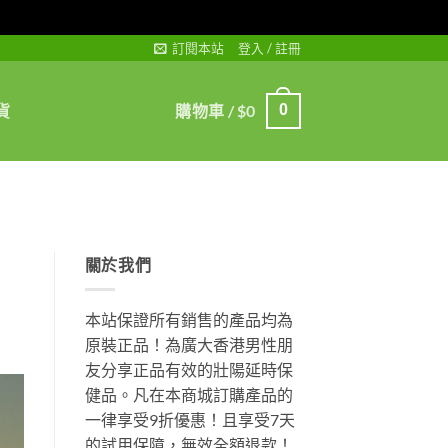
訂閱本站
登入 / 註冊
貨
購物車 /
$
0
0
關於我們
本站保證所有銷售的產品均為
原裝正品！為廣大香港男性朋
友分享正品有效的壯陽延時保
健品。凡在本商城訂購產品的
一律享受9折優惠！且享受7天
的試用保障，無效全額退款！