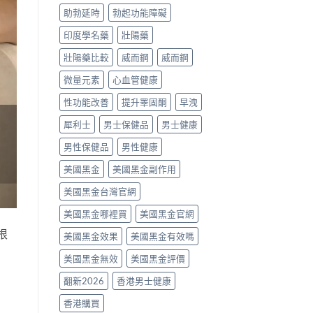
噴
助勃延時
勃起功能障礙
劑、
雙
印度學名藥
壯陽藥
效
片
壯陽藥比較
威而鋼
威而鋼
點
樣
微量元素
心血管健康
揀？〉
中
性功能改善
提升睪固酮
早洩
犀利士
男士保健品
男士健康
男性保健品
男性健康
美國黑金
美國黑金副作用
美國黑金台灣官網
美國黑金哪裡買
美國黑金官網
根
美國黑金效果
美國黑金有效嗎
美國黑金無效
美國黑金評價
翻新2026
香港男士健康
香港購買