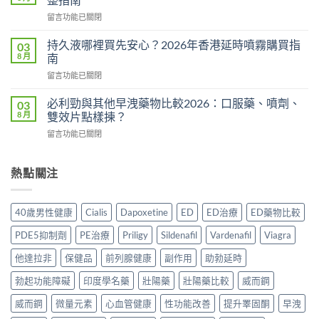
副
有
在
留言功能已關閉
作
用
〈Tadacip
用
還
香
完
持久液哪裡買先安心？2026年香港延時噴霧購買指
03
是
港
整
8 月
南
心
邊
分
理
在
留言功能已關閉
度
析
作
〈持
買
2026：
用？
久
正
必利勁與其他早洩藥物比較2026：口服藥、噴劑、
03
常
2026
液
貨？
8 月
雙效片點樣揀？
見
香
哪
2026
副
港
在
留言功能已關閉
裡
年
作
用
〈必
買
購
用、
家
利
先
買
安
實
勁
熱點關注
安
渠
全
測
與
心？
道
服
評
其
2026
＋
用
價〉
他
年
價
40歲男性健康
Cialis
Dapoxetine
ED
ED治療
ED藥物比較
方
中
早
香
錢
法
洩
港
完
PDE5抑制劑
PE治療
Priligy
Sildenafil
Vardenafil
Viagra
與
藥
延
整
正
物
時
他達拉非
保健品
前列腺健康
副作用
助勃延時
指
貨
比
噴
南〉
購
較
勃起功能障礙
印度學名藥
壯陽藥
壯陽藥比較
威而鋼
霧
中
買
2026：
購
指
口
威而鋼
微量元素
心血管健康
性功能改善
提升睪固酮
早洩
買
南〉
服
指