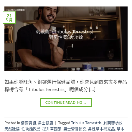
21
5 月
如果你喺旺角、銅鑼灣行保健品舖，你會見到愈來愈多產品
標榜含有「Tribulus Terrestris」呢個成分 […]
CONTINUE READING
→
Posted in
健康資訊
,
男士健康
|
Tagged
Tribulus Terrestris
,
刺蒺藜功效
,
天然壯陽
,
性功能改善
,
提升睪固酮
,
男士營養補充
,
男性草本補充品
,
草本