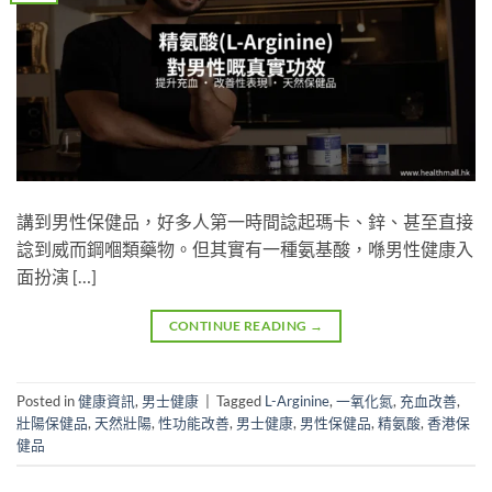
講到男性保健品，好多人第一時間諗起瑪卡、鋅、甚至直接
諗到威而鋼嗰類藥物。但其實有一種氨基酸，喺男性健康入
面扮演 […]
CONTINUE READING
→
Posted in
健康資訊
,
男士健康
|
Tagged
L-Arginine
,
一氧化氮
,
充血改善
,
壯陽保健品
,
天然壯陽
,
性功能改善
,
男士健康
,
男性保健品
,
精氨酸
,
香港保
健品