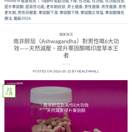
Posted in
健康資訊
|
Tagged
勃起功能下降
,
性功能
,
性功能
,
性功能改善
,
提升睪固酮
,
提高性功能
,
更年期症狀
,
男士健康
,
男性健康
,
男性健康
,
男性
更年期
,
男性荷爾蒙
,
睪固酮下滑
,
睪固酮下降
,
睪固酮正常值
,
睪固酮補充
療法
,
翻新2026
健康資訊
南非醉茄（Ashwagandha）對男性嘅6大功
效——天然減壓、提升睪固酮嘅印度草本王
者
POSTED ON
2026-05-22
BY
HEALTHMALL
22
5 月