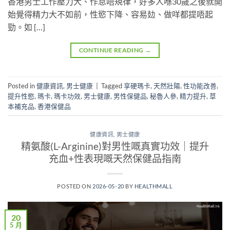
香港男士工作壓力大、作息唔規律，好多人喺30歲之後就開
始覺得精力大不如前，性慾下降、容易攰、做咩都提唔起
勁。如 […]
CONTINUE READING
→
Posted in
健康資訊
,
男士健康
|
Tagged
享硬瑪卡
,
天然壯陽
,
性功能改善
,
提升性慾
,
瑪卡
,
瑪卡功效
,
男士健康
,
男性保健品
,
秘魯人參
,
精力提升
,
草
本補充品
,
香港保健品
健康資訊
,
男士健康
精氨酸(L-Arginine)對男性嘅真實功效｜提升
充血+性表現嘅天然保健品指南
POSTED ON
2026-05-20
BY
HEALTHMALL
20
5 月