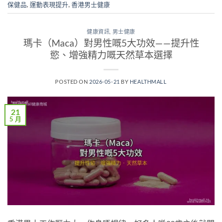
保健品
,
運動表現提升
,
香港男士健康
健康資訊
,
男士健康
瑪卡（Maca）對男性嘅5大功效——提升性
慾、增強精力嘅天然草本選擇
POSTED ON
2026-05-21
BY
HEALTHMALL
21
5 月