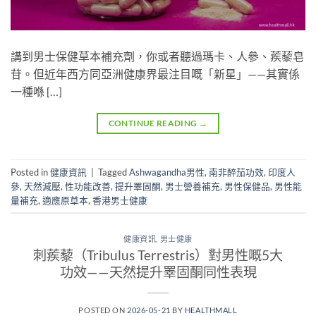
講到男士保健草本補充劑，你或者聽過瑪卡、人參、蒺藜皂
苷。但近年西方同亞洲健康界最注目嘅「新星」——其實係
一種喺 […]
CONTINUE READING
→
Posted in
健康資訊
|
Tagged
Ashwagandha男性
,
南非醉茄功效
,
印度人
參
,
天然減壓
,
性功能改善
,
提升睪固酮
,
男士營養補充
,
男性保健品
,
男性能
量補充
,
適應原草本
,
香港男士健康
健康資訊
,
男士健康
刺蒺藜（Tribulus Terrestris）對男性嘅5大
功效——天然提升睪固酮同性表現
POSTED ON
2026-05-21
BY
HEALTHMALL