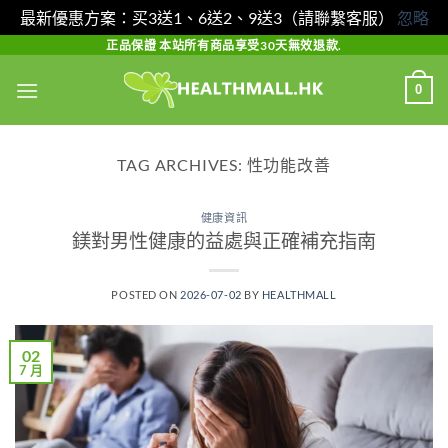
最新優惠方案：买3送1、6送2、9送3（請聯繫客服）
忽略
Skip
正品保證 本站所有商品享受30天無效退款.
to
0
content
TAG ARCHIVES:
性功能改善
健康資訊
鎂對男性健康的益處與正確補充指南
POSTED ON
2026-07-02
BY
HEALTHMALL
02
7 月