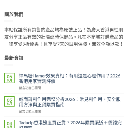
關於我們
本站保證所有銷售的產品均為原裝正品！為廣大香港男性朋
友分享正品有效的壯陽延時保健品。凡在本商城訂購產品的
一律享受9折優惠！且享受7天的試用保障，無效全額退款！
最新資訊
悍馬糖Hamer效果真相：有用還是心理作用？2026
06
8 月
香港用家實測評價
在
留言功能已關閉
〈悍
馬
威而鋼副作用完整分析2026：常見副作用、安全服
05
糖
8 月
用方法與正貨購買指南
Hamer
在
留言功能已關閉
效
〈威
果
而
真
Tadacip香港邊度買正貨？2026年購買渠道＋價錢完
04
鋼
相：
8 月
整指南