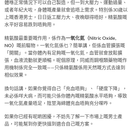
體喺正常情況下可以自己製造，但一到大壓力、運動過量、
或者年紀大咗，身體嘅產量就會追唔上需求。特別係30歲以
上嘅香港男士，日日返工壓力大、夜晚瞓得唔好，精氨酸嘅
水平好容易跌到唔夠用。
精氨酸最重要嘅作用，係作為
一氧化氮（Nitric Oxide,
NO）
嘅前驅物。一氧化氮係乜？簡單講，佢係血管擴張嘅
「開關」。當你體內有足夠嘅一氧化氮，血管就會放鬆擴
張，血液流動就更順暢。呢個原理，同威而鋼嗰類藥物嘅作
用機制係完全一致嘅——只係精氨酸係用天然嘅方式去達到
相似效果。
換句話講，如果你覺得自己「充血唔夠」、「硬度下降」，
未必係咩大病，而可能只係你體內嘅精氨酸水平唔夠，導致
一氧化氮產量唔足，陰莖海綿體充血唔夠充分㗎咋。
如果你已經有呢啲困擾，不妨先了解一下市場上嘅男士產
品，可能幫到你更快搵到適合自己嘅方案。