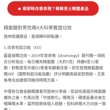
🔥 想即時改善表現？睇睇男士精選產品
精氨酸對男性嘅4大科學實證功效
我哋唔講廢話，直接睇科研點講。
1. 改善勃起功能（ED）
最直接嘅功效。2019年發表喺《Andrology》期刊嘅一項統
合分析指出，每日補充精氨酸（大約5克）持續8至12星
期，對輕度至中度ED患者有顯著改善。研究發現精氨酸組
嘅IIEF（國際勃起功能指數）評分明顯高過安慰劑組，尤其
係喺充血硬度同維持時間方面。
中環有位做金融嘅讀者同我哋分享過，佢試咗兩個月精氨酸
補充之後，冇再出現「中途軟化」嘅情況，硬度返番去後生
嗰陣嘅水準。當然呢啲係個人經驗，但科研嘅大方向係一致
嘅。