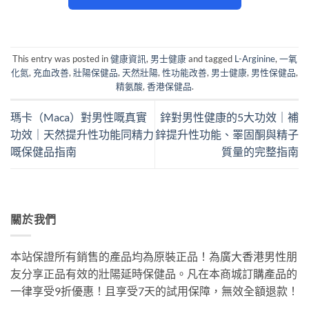
This entry was posted in
健康資訊
,
男士健康
and tagged
L-Arginine
,
一氧
化氮
,
充血改善
,
壯陽保健品
,
天然壯陽
,
性功能改善
,
男士健康
,
男性保健品
,
精氨酸
,
香港保健品
.
瑪卡（Maca）對男性嘅真實
鋅對男性健康的5大功效｜補
功效｜天然提升性功能同精力
鋅提升性功能、睪固酮與精子
嘅保健品指南
質量的完整指南
關於我們
本站保證所有銷售的產品均為原裝正品！為廣大香港男性朋
友分享正品有效的壯陽延時保健品。凡在本商城訂購產品的
一律享受9折優惠！且享受7天的試用保障，無效全額退款！