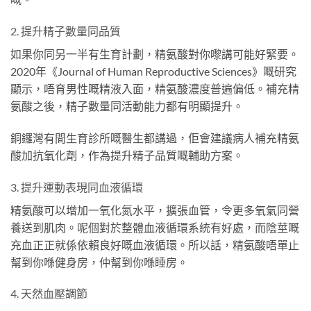
2. 提升精子數量同品質
如果你同另一半有生育計劃，精氨酸對你嚟講可能好緊要。
2020年《Journal of Human Reproductive Sciences》嘅研究
顯示，唔育男性嘅精液入面，精氨酸濃度普遍偏低。補充精
氨酸之後，精子數量同活動能力都有明顯提升。
銅鑼灣有間生育診所嘅醫生都講過，佢會建議病人補充精氨
酸加抗氧化劑，作為提升精子品質嘅輔助方案。
3. 提升運動表現同血液循環
精氨酸可以增加一氧化氮水平，擴張血管，令更多氧氣同營
養送到肌肉。呢個對於整體血液循環系統有好處，而陰莖嘅
充血正正就係依賴良好嘅血液循環。所以話，精氨酸唔單止
幫到你喺健身房，仲幫到你喺睡房。
4. 天然血壓調節