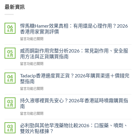
最新資訊
悍馬糖Hamer效果真相：有用還是心理作用？2026
06
8 月
香港用家實測評價
在
留言功能已關閉
〈悍
馬
威而鋼副作用完整分析2026：常見副作用、安全服
05
糖
8 月
用方法與正貨購買指南
Hamer
在
留言功能已關閉
效
〈威
果
而
真
Tadacip香港邊度買正貨？2026年購買渠道＋價錢完
04
鋼
相：
8 月
整指南
副
有
在
留言功能已關閉
作
用
〈Tadacip
用
還
香
完
持久液哪裡買先安心？2026年香港延時噴霧購買指
03
是
港
整
8 月
南
心
邊
分
理
在
留言功能已關閉
度
析
作
〈持
買
2026：
用？
久
正
必利勁與其他早洩藥物比較2026：口服藥、噴劑、
03
常
2026
液
貨？
8 月
雙效片點樣揀？
見
香
哪
2026
副