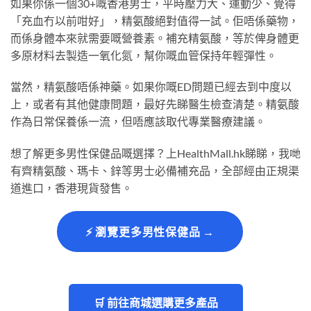
如果你係一個30+嘅香港男士，平時壓力大、運動少、覺得
「充血冇以前咁好」，精氨酸絕對值得一試。佢唔係藥物，
而係身體本來就需要嘅營養素。補充精氨酸，等於俾身體更
多原材料去製造一氧化氮，幫你嘅血管保持年輕彈性。
當然，精氨酸唔係神藥。如果你嘅ED問題已經去到中度以
上，或者有其他健康問題，最好先睇醫生檢查清楚。精氨酸
作為日常保養係一流，但唔應該取代專業醫療建議。
想了解更多男性保健品嘅選擇？上HealthMall.hk睇睇，我哋
有齊精氨酸、瑪卡、鋅等男士必備補充品，全部經由正規渠
道進口，香港現貨發售。
⚡ 瀏覽更多男性保健品 →
🛒 前往商城選購更多產品