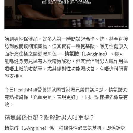
講到男性保健品，好多人第一時間諗起瑪卡、鋅、甚至直接
諗到威而鋼嗰類藥物。但其實有一種氨基酸，喺男性健康入
面扮演住極之關鍵嘅角色——
精氨酸（L-Arginine）
。你可
能喺健身房見過有人飲精氨酸粉，但其實佢對男人嘅作用遠
遠唔止增肌咁簡單，尤其係對性功能嘅改善，有唔少科研實
證支持。
今日HealthMall營養師就同香港嘅兄弟們講清楚，精氨酸究
竟點樣幫你「充血更足、表現更好」，同埋點樣揀先係最有
效。
精氨酸係乜嘢？點解對男人咁重要？
精氨酸（L-Arginine）係一種條件性必需氨基酸，即係話身