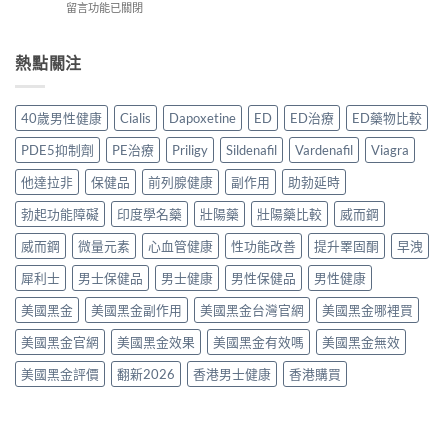
港
在
留言功能已關閉
裡
年
作
用
〈必
買
購
用、
家
利
先
買
安
實
勁
熱點關注
安
渠
全
測
與
心？
道
服
評
其
2026
＋
用
價〉
他
年
價
40歲男性健康
Cialis
Dapoxetine
ED
ED治療
ED藥物比較
方
中
早
香
錢
法
洩
港
完
PDE5抑制劑
PE治療
Priligy
Sildenafil
Vardenafil
Viagra
與
藥
延
整
正
物
時
他達拉非
保健品
前列腺健康
副作用
助勃延時
指
貨
比
噴
南〉
購
較
勃起功能障礙
印度學名藥
壯陽藥
壯陽藥比較
威而鋼
霧
中
買
2026：
購
指
口
威而鋼
微量元素
心血管健康
性功能改善
提升睪固酮
早洩
買
南〉
服
指
中
犀利士
男士保健品
男士健康
男性保健品
男性健康
藥、
南〉
噴
中
美國黑金
美國黑金副作用
美國黑金台灣官網
美國黑金哪裡買
劑、
雙
美國黑金官網
美國黑金效果
美國黑金有效嗎
美國黑金無效
效
片
美國黑金評價
翻新2026
香港男士健康
香港購買
點
樣
揀？〉
中