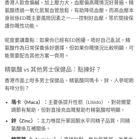
香港人飲食偏鹹，加上壓力大，血壓偏高嘅情況好普遍。精
氨酸透過一氧化氮幫血管放鬆，有助降低血壓。而高血壓本
身就係ED嘅主要風險因素之一——控制好血壓，等於間接保
護你嘅性功能。
呢度要講重點：如果你已經有ED困擾，唔好自己亂試。精
氨酸作為日常保養係好選擇，但如果你嘅情況比較明顯，可
能需要配合其他方案一齊用。
精氨酸 vs 其他男士保健品：點揀好？
香港市面上咁多男士保健品，精氨酸同瑪卡、鋅、人參呢啲
有咩分別？
瑪卡（Maca）：
主要係提升性慾（Libido），對荷爾蒙
調節有幫助，但對直接充血嘅幫助冇精氨酸咁明顯。
鋅（Zinc）：
主力喺提升睪固酮水平同精子品質，同精
氨酸係互補關係。