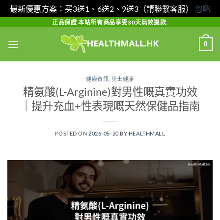
最新優惠方案：买3送1、6送2、9送3（請聯繫客服）
忽略
Skip
正品保證 本站所有商品享受30天無效退款.
to
0
content
健康資訊
,
男士健康
精氨酸(L-Arginine)對男性嘅真實功效
｜提升充血+性表現嘅天然保健品指南
POSTED ON
2026-05-20
BY
HEALTHMALL