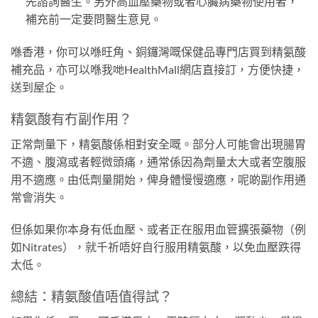
先諮詢醫生。另外高血壓藥物或者心臟病藥物使用者，
補充前一定要問醫生意見。
喺香港，你可以喺旺角、銅鑼灣嘅保健品專門店買到精氨酸
補充品，亦可以喺我哋HealthMall網店直接訂，方便快捷，
送到屋企。
精氨酸有冇副作用？
正常劑量下，精氨酸係相對安全嘅。部分人可能會出現腸胃
不適、腹瀉或者輕微頭痛，通常係因為劑量太大或者空腹服
用不適應。由低劑量開始，俾身體慢慢適應，呢啲副作用通
常會消失。
但係如果你本身有低血壓、或者正在服用血管擴張藥物（例
如Nitrates），就千祈唔好自行服用精氨酸，以免血壓跌得
太低。
總結：精氨酸值唔值得試？