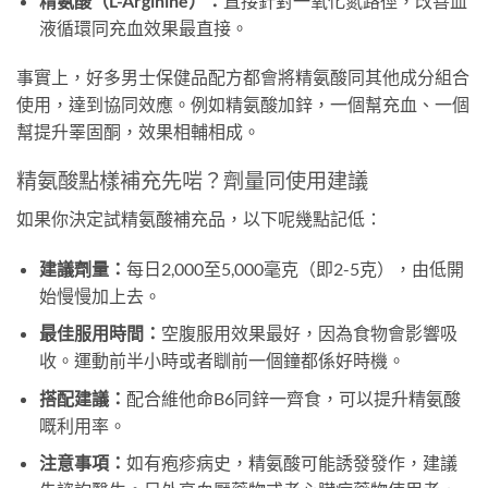
精氨酸（L-Arginine）：
直接針對一氧化氮路徑，改善血
液循環同充血效果最直接。
事實上，好多男士保健品配方都會將精氨酸同其他成分組合
使用，達到協同效應。例如精氨酸加鋅，一個幫充血、一個
幫提升睪固酮，效果相輔相成。
精氨酸點樣補充先啱？劑量同使用建議
如果你決定試精氨酸補充品，以下呢幾點記低：
建議劑量：
每日2,000至5,000毫克（即2-5克），由低開
始慢慢加上去。
最佳服用時間：
空腹服用效果最好，因為食物會影響吸
收。運動前半小時或者瞓前一個鐘都係好時機。
搭配建議：
配合維他命B6同鋅一齊食，可以提升精氨酸
嘅利用率。
注意事項：
如有疱疹病史，精氨酸可能誘發發作，建議