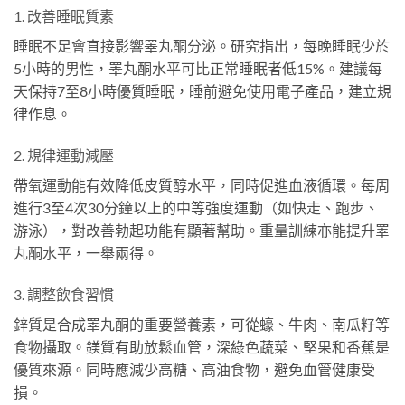
1. 改善睡眠質素
睡眠不足會直接影響睪丸酮分泌。研究指出，每晚睡眠少於
5小時的男性，睪丸酮水平可比正常睡眠者低15%。建議每
天保持7至8小時優質睡眠，睡前避免使用電子產品，建立規
律作息。
2. 規律運動減壓
帶氧運動能有效降低皮質醇水平，同時促進血液循環。每周
進行3至4次30分鐘以上的中等強度運動（如快走、跑步、
游泳），對改善勃起功能有顯著幫助。重量訓練亦能提升睪
丸酮水平，一舉兩得。
3. 調整飲食習慣
鋅質是合成睪丸酮的重要營養素，可從蠔、牛肉、南瓜籽等
食物攝取。鎂質有助放鬆血管，深綠色蔬菜、堅果和香蕉是
優質來源。同時應減少高糖、高油食物，避免血管健康受
損。