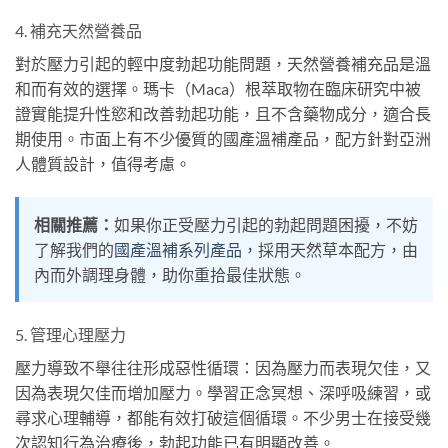
4. 補充天然營養品
對於壓力引起的輕中度勃起功能問題，天然營養補充品是溫
和而有效的選擇。瑪卡（Maca）根萃取物在臨床研究中被
證實能提升性慾和改善勃起功能，且不含藥物成分，適合長
期使用。市面上有不少優質的國產溫補產品，配方針對亞洲
人體質設計，值得考慮。
相關推薦：
如果你正受壓力引起的勃起問題困擾，不妨
了解我們的
國產溫補系列產品
，採用天然草本配方，由
內而外調理身體，助你重拾最佳狀態。
5. 管理心理壓力
壓力導致不舉往往形成惡性循環：因為壓力而表現欠佳，又
因為表現欠佳而增加壓力。學習正念冥想、深呼吸練習，或
尋求心理輔導，都能有效打破這個循環。不少男士在接受幾
次認知行為治療後，勃起功能已有明顯改善。