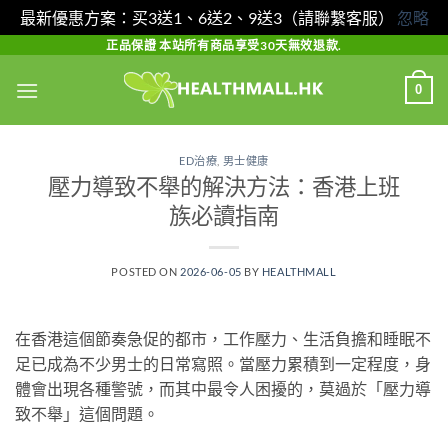
最新優惠方案：买3送1、6送2、9送3（請聯繫客服）
忽略
Skip
正品保證 本站所有商品享受30天無效退款.
to
0
content
ED治療
,
男士健康
壓力導致不舉的解決方法：香港上班
族必讀指南
POSTED ON
2026-06-05
BY
HEALTHMALL
在香港這個節奏急促的都市，工作壓力、生活負擔和睡眠不
足已成為不少男士的日常寫照。當壓力累積到一定程度，身
體會出現各種警號，而其中最令人困擾的，莫過於「壓力導
致不舉」這個問題。