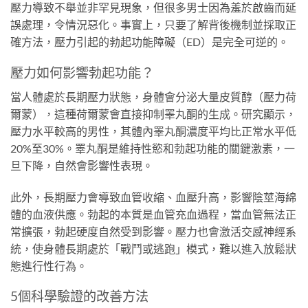
壓力導致不舉並非罕見現象，但很多男士因為羞於啟齒而延
誤處理，令情況惡化。事實上，只要了解背後機制並採取正
確方法，壓力引起的勃起功能障礙（ED）是完全可逆的。
壓力如何影響勃起功能？
當人體處於長期壓力狀態，身體會分泌大量皮質醇（壓力荷
爾蒙），這種荷爾蒙會直接抑制睪丸酮的生成。研究顯示，
壓力水平較高的男性，其體內睪丸酮濃度平均比正常水平低
20%至30%。睪丸酮是維持性慾和勃起功能的關鍵激素，一
旦下降，自然會影響性表現。
此外，長期壓力會導致血管收縮、血壓升高，影響陰莖海綿
體的血液供應。勃起的本質是血管充血過程，當血管無法正
常擴張，勃起硬度自然受到影響。壓力也會激活交感神經系
統，使身體長期處於「戰鬥或逃跑」模式，難以進入放鬆狀
態進行性行為。
5個科學驗證的改善方法