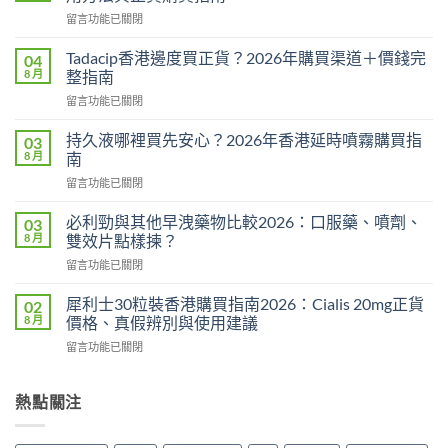
在
留言功能已關閉
〈威
而
Tadacip香港邊度買正貨？2026年購買渠道＋價錢完
04
鋼
8 月
整指南
副
在
留言功能已關閉
作
〈Tadacip
用
香
完
持久液哪裡買先安心？2026年香港延時噴霧購買指
03
港
整
8 月
南
邊
分
在
留言功能已關閉
度
析
〈持
買
2026：
久
正
必利勁與其他早洩藥物比較2026：口服藥、噴劑、
03
常
液
貨？
8 月
雙效片點樣揀？
見
哪
2026
副
在
留言功能已關閉
裡
年
作
〈必
買
購
用、
利
先
犀利士30粒裝香港購買指南2026：Cialis 20mg正貨
02
買
安
勁
安
8 月
價格、真假辨別與使用建議
渠
全
與
心？
道
服
在
留言功能已關閉
其
2026
＋
用
〈犀
他
年
價
方
利
早
香
錢
法
士
熱點關注
洩
港
完
與
30
藥
延
整
正
粒
物
時
指
貨
裝