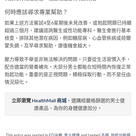
何時應該尋求專業幫助？
如果上述方法嘗試4至6星期後未見改善，或勃起問題已持續
超過三個月，建議諮詢醫生或性功能專科。醫生會進行基本
檢查，排除其他潛在病因，例如糖尿病、心血管疾病或荷爾
蒙失調。及早尋求幫助，康復機會越大。
壓力導致不舉並非無法解決的問題。只要從生活習慣入手，
配合適當的營養補充，大部分男士都能在短時間內恢復正常
勃起功能。重要的是正視問題，積極採取行動，而不是任由
情況惡化。
立即瀏覽
HealthMall 商城
，選購經嚴格篩選的男士健
康產品，為你的身體健康加分。
This entry was posted in
ED治療
,
男士健康
and tagged
不舉
,
勃起功能障