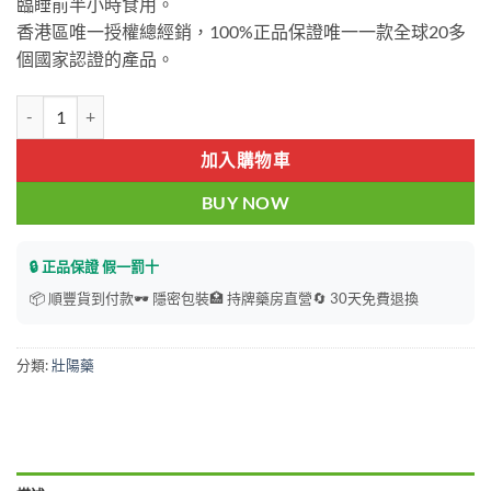
臨睡前半小時食用。
香港區唯一授權總經銷，100%正品保證唯一一款全球20多
個國家認證的產品。
美國西姆正品 USASIMON原裝進口 香港總代理 數量
加入購物車
BUY NOW
🔒 正品保證 假一罰十
📦 順豐貨到付款
🕶️ 隱密包裝
🏥 持牌藥房直營
🔄 30天免費退換
分類:
壯陽藥