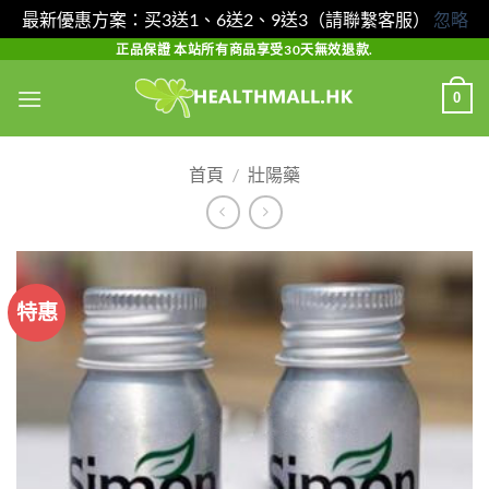
最新優惠方案：买3送1、6送2、9送3（請聯繫客服）
忽略
Skip
正品保證 本站所有商品享受30天無效退款.
to
0
content
首頁
/
壯陽藥
特惠