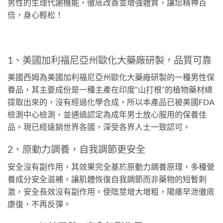
男性的生理代謝機能，徹底改善並增強體質，讓您精神百
倍，身心輕松！
1、美國加利福尼亞州歐化大藥廠研製，品質可靠
美國西姆為美國加利福尼亞州歐化大藥廠研製的一種男性保
養品，其主要成份是一種主產在印度“山打根”的植物藥材總
提取出來的，沒有經過化學合成，所以本產品已被美國FDA
檢測中心檢測，並通過認定為成年男士放心服用的保養佳
品。現已經遠銷世界各國，深受各界人士一致認可。
2、原動力調養，自我調節更安全
安全沒有副作用，其效果完全基於原動力調養原理，多種營
養成分安全滋補，讓肌體恢復自我調節而非藥物的短暫刺
激，安全長效沒有副作用。使陰莖增大增粗，陽痿早泄徹底
康復，不再反彈。