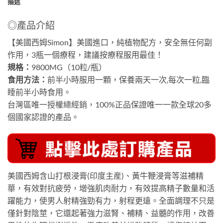
描述
◎產品介紹
【美國西姆Simon】美國進口，純植物配方，安全無任何副
作用，3瓶一個療程，建議按療程服用最佳！
規格：
9800MG（10粒/瓶）
食用方法：
前半小時服用一顆，保養兩天一次,每次一粒,臨
睡前半小時食用。
台灣區唯一授權總經銷，100%正品保證唯一一款全球20多
個國家認證的產品。
美國西姆含山打根浸膏(印度主産)、黃牛鞭浸膏等滋補精
華，有效對抗疲勞，增強肌肉耐力，有效提高精子數量和活
躍能力，使男人射精強勁有力，射程更遠。全面調理不只是
僅針對陰莖，它還起著強力滋腎、補精、益髓的作用，改善