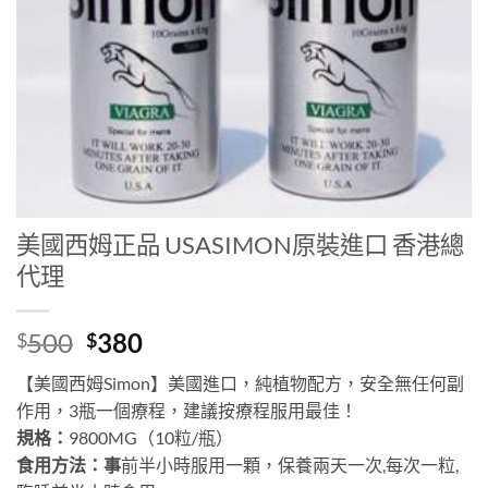
美國西姆正品 USASIMON原裝進口 香港總
代理
Original
Current
500
380
$
$
price
price
【美國西姆Simon】美國進口，純植物配方，安全無任何副
was:
is:
作用，3瓶一個療程，建議按療程服用最佳！
$500.
$380.
規格：
9800MG（10粒/瓶）
食用方法：事
前半小時服用一顆，保養兩天一次,每次一粒,