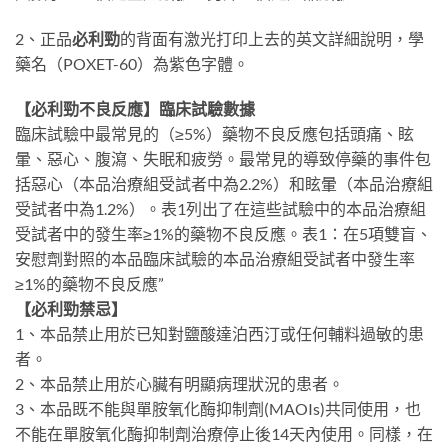
2、正品
必利勁
的背面有激光打印上去的英文詳細說明，學
藥名（POXET-60）為紫色字體。
【必利勁不良反應】臨床試驗數據
臨床試驗中最常見的（≥5%）藥物不良反應包括頭痛、眩
暈、惡心、腹瀉、失眠和疲勞。最常見的導致停藥的事件包
括惡心（本品治療組受試者中為2.2%）和眩暈（本品治療組
受試者中為1.2%）。表1列出了在這些試驗中的本品治療組
受試者中的發生率≥1%的藥物不良反應。表1：在5項雙盲、
安慰劑對照的本品臨床試驗的本品治療組受試者中發生率
≥1%的藥物不良反應”
【必利勁禁忌】
1、本品禁止用於已知對鹽酸達泊西汀或任何輔料過敏的患
者。
2、本品禁止用於心臟有明顯病理狀況的患者。
3、本品既不能與單胺氧化酶抑制劑(MAOIs)共同使用，也
不能在單胺氧化酶抑制劑治療停止後14天內使用。同樣，在