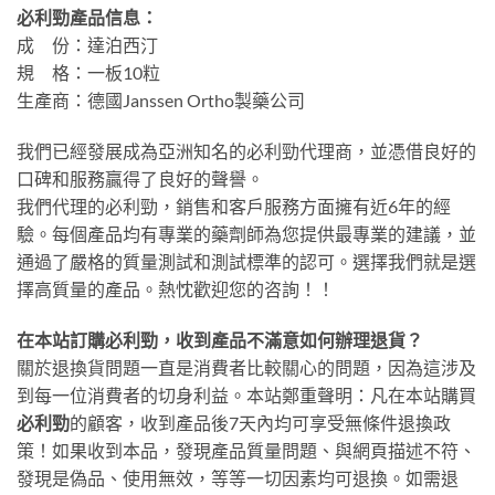
必利勁產品信息：
成 份：達泊西汀
規 格：一板10粒
生產商：德國Janssen Ortho製藥公司
我們已經發展成為亞洲知名的必利勁代理商，並憑借良好的
口碑和服務贏得了良好的聲譽。
我們代理的必利勁，銷售和客戶服務方面擁有近6年的經
驗。每個產品均有專業的藥劑師為您提供最專業的建議，並
通過了嚴格的質量測試和測試標準的認可。選擇我們就是選
擇高質量的產品。熱忱歡迎您的咨詢！！
在本站訂購必利勁，收到產品不滿意如何辦理退貨？
關於退換貨問題一直是消費者比較關心的問題，因為這涉及
到每一位消費者的切身利益。本站鄭重聲明：凡在本站購買
必利勁
的顧客，收到產品後7天內均可享受無條件退換政
策！如果收到本品，發現產品質量問題、與網頁描述不符、
發現是偽品、使用無效，等等一切因素均可退換。如需退