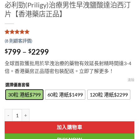
必利勁(Priligy)治療男性早洩鹽酸達泊西汀
片【香港藥店正品】
評分
7
5
/
(
8
則顧客評價)
5，已有
位
顧客進行評
Price
799
–
2299
$
$
分
range:
全球首款獲批用於早洩治療的藥物有效延長射精時間達3-4
$799
倍。香港藥房正品隱密包裝配送。立即了解更多！
through
$2299
清除
選擇優惠套餐
30粒 港紙$799
60粒 港紙$1499
120粒 港紙$2299
必利勁(Priligy)治療男性早洩鹽酸達泊西汀片【香港藥店正品】 數量
加入購物車