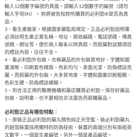
輸入12個數字編號的頁面。請輸入12個數字的編號（請勿
輸入字母SN）。 妳將被告知妳所購買的必利勁®是否為真
品。
3、看生產廠家。根據國家藥監局規定，正品必利勁說明書
必須註明生產企業名稱、地址、郵政編碼、電話號碼、傳真
號碼、網址等，便於病人聯系以辨真假。而假藥對該類項目
的標註內容，往往不全。
4、看必利勁外包裝。合格藥品的外包裝質地好、字體和圖
案清晰、印刷套色精致、色彩均勻、表面光潔、防偽標誌亮
麗。而假藥的外包裝，大多質地差、字體和圖案印刷粗糙、
色彩生硬、防偽標誌模糊。
5、到合法正規的醫療機構和藥店購買必利勁，保存好藥品
包裝、說明書、也不要相信非法廣告而郵購藥品。
必利勁正品有哪些特點：
1、原裝正品必利勁的藥丸顏色純正天空藍，裝必利勁藥丸
的鋁箔裝置採用獨特的防偽技術，裝置的兩端分別有兩組英
文數字，一個是生產編號，另外一個是產品編號。