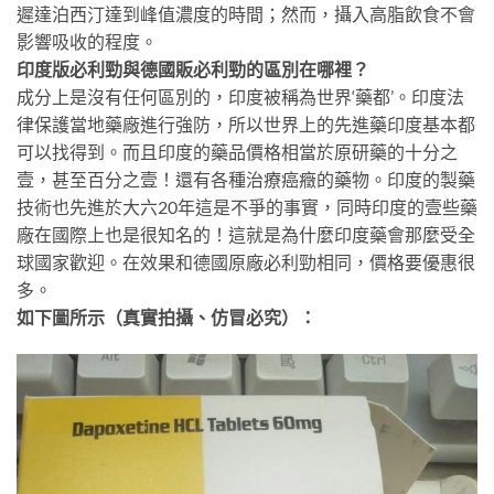
遲達泊西汀達到峰值濃度的時間；然而，攝入高脂飲食不會
影響吸收的程度。
印度版必利勁與德國販必利勁的區別在哪裡？
成分上是沒有任何區別的，印度被稱為世界‘藥都’。印度法
律保護當地藥廠進行強防，所以世界上的先進藥印度基本都
可以找得到。而且印度的藥品價格相當於原研藥的十分之
壹，甚至百分之壹！還有各種治療癌癥的藥物。印度的製藥
技術也先進於大六20年這是不爭的事實，同時印度的壹些藥
廠在國際上也是很知名的！這就是為什麼印度藥會那麼受全
球國家歡迎。在效果和德國原廠必利勁相同，價格要優惠很
多。
如下圖所示（真實拍攝、仿冒必究）：