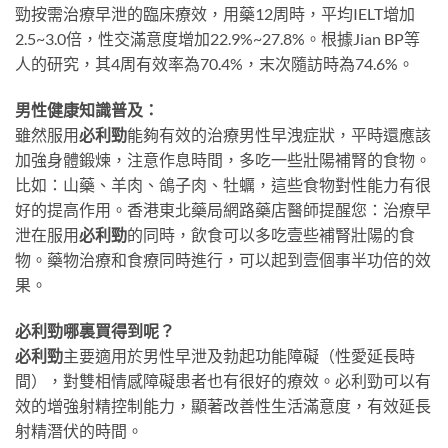
勁按需治療早泄的臨床療效，用藥12周時，平均IELT增加
2.5~3.0倍，性交滿意度增加22.9%~27.8%。根據Jian BP等
人的研究，其4周有效率為70.4%，末次隨訪時為74.6%。
男性健康知識普及：
雖然服用
必利勁
能夠有效的治療男性早洩症狀，平時還應該
加強身體鍛煉，注意作息時間，多吃一些壯陽補腎的食物。
比如：山藥、羊肉、鴿子肉、牡蠣，這些食物對性能力有很
好的提高作用。香港東北藥局網路藥店醫師提醒您：治療早
泄在服用
必利勁
的同時，飲食可以多吃壹些補腎壯陽的食
物。藥物治療和食療同時進行，可以起到壹個事半功倍的效
果。
必利勁哪裏買得到呢？
必利勁
主要適用於男性早泄及勃起功能障礙（性愛延長時
間），對雙相情感障礙患者也有很好的療效。必利勁可以有
效的增強射精控制能力，顯著改善性生活滿意度，有效延長
射精潛伏的時間。