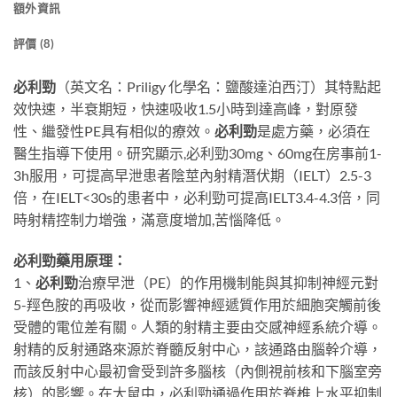
額外資訊
評價 (8)
必利勁
（英文名：Priligy 化學名：鹽酸達泊西汀）其特點起
效快速，半衰期短，快速吸收1.5小時到達高峰，對原發
性、繼發性PE具有相似的療效。
必利勁
是處方藥，必須在
醫生指導下使用。研究顯示,必利勁30mg、60mg在房事前1-
3h服用，可提高早泄患者陰莖內射精潛伏期（IELT）2.5-3
倍，在IELT<30s的患者中，必利勁可提高IELT3.4-4.3倍，同
時射精控制力增強，滿意度增加,苦惱降低。
必利勁藥用原理：
1、
必利勁
治療早泄（PE）的作用機制能與其抑制神經元對
5-羥色胺的再吸收，從而影響神經遞質作用於細胞突觸前後
受體的電位差有關。人類的射精主要由交感神經系統介導。
射精的反射通路來源於脊髓反射中心，該通路由腦幹介導，
而該反射中心最初會受到許多腦核（內側視前核和下腦室旁
核）的影響。在大鼠中，必利勁通過作用於脊椎上水平抑制