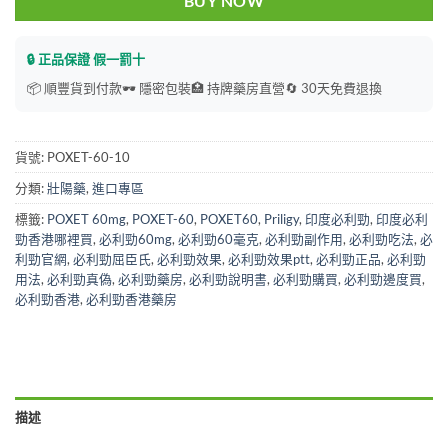
BUY NOW
🔒 正品保證 假一罰十
📦 順豐貨到付款
🕶️ 隱密包裝
🏥 持牌藥房直營
🔄 30天免費退換
貨號:
POXET-60-10
分類:
壯陽藥
,
進口專區
標籤:
POXET 60mg
,
POXET-60
,
POXET60
,
Priligy
,
印度必利勁
,
印度必利
勁香港哪裡買
,
必利勁60mg
,
必利勁60毫克
,
必利勁副作用
,
必利勁吃法
,
必
利勁官網
,
必利勁屈臣氏
,
必利勁效果
,
必利勁效果ptt
,
必利勁正品
,
必利勁
用法
,
必利勁真偽
,
必利勁藥房
,
必利勁說明書
,
必利勁購買
,
必利勁邊度買
,
必利勁香港
,
必利勁香港藥房
描述