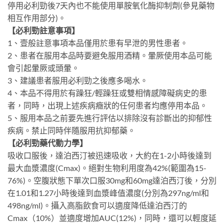
停用必利勁後7天內也不能使用單胺氧化酶抑制劑(參見藥物
相互作用部分)。
【必利勁註意事項】
1、壹般註意事項本品僅用於患有早泄的男性患者。
2、患者在服用本品時要避免服用酒精。暈厥使用本品可能
會引起暈厥或頭暈。
3、建議患者服用必利勁之後應多喝水。
4、本品不得用於有躁狂/輕躁狂或雙相情感障礙病史的患
者，同時，出現上述疾病癥狀的任何患者均應停用本品。
5、服用本品之前要先進行評估以排除沒有診斷出的抑郁性
疾病。禁止同時伴隨服用抗抑郁藥。
【必利勁藥代動力學】
吸收口服後，達泊西汀被迅速吸收，大約在1-2小時後達到
最大血漿濃度(Cmax)。絕對生物利用度為42%(範圍為15-
76%)。空腹狀態下單次口服30mg和60mg達泊西汀後，分別
在1.01和1.27小時後達到血漿峰值濃度(分別為297ng/ml和
498ng/ml)。攝入高脂飲食可以適度降低達泊西汀的
Cmax（10%）並適度增加AUC(12%)，同時，還可以輕度延