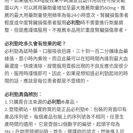
用。如果服用30mg後效果不夠滿意且副作用尚在可接受範
圍以內，可以將用藥劑量增加至最大推薦劑量的60mg。推
薦的最大用藥劑量使用頻率為每24小時壹次。腎臟損傷患者
輕度或中度腎臟損傷患者服用
必利勁
時不需要進行劑量調
整，但是應謹慎服用。不推薦本品用於重度腎臟損傷患者。
必利勁吃多久會有效果的呢？
必利勁為延時藥，口服吸收迅速，三十到一百二分鐘達血藥
峰值，壹小時內奏效。而且此藥可以在短時間內達到最大血
藥濃度，快速清除，按需服用壹般出現的不良反應也是很少
的，服用時謹慎即可。因此，如果是想知道必利勁起效的時
間的話，應該是每位患者都是不壹樣的。
必利勁真偽辨別：
1. 只購買合法來源的
必利勁
®產品。
2. 登陸網站，核實妳買的是正品必利勁®：包裝的背面印有
產品序列號。 每個產品包裝上的序列號各不相同，任意生
產時間均適用。 它是壹個12個數字的編號，起頭字母為
SN。在妳登陸網站時，首先，選擇妳的語言，然後進入可