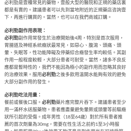
必利勁是壹種常見的藥物，壹般大型的醫院和正規的藥店裏
都是有賣的。建議患者可以先到當地附近的正規藥店咨詢壹
下，再進行購買的。當然，也可以在我們商城訂購。
必利勁副作用表現：
必利勁
副作用常發生於治療開始後4周，特別是首次服用，
胃腸道及神經系統癥狀最常見，如惡心、腹瀉、頭痛、頭
暈、失眠等，性功能障礙及停藥綜合癥發生率均較低。其副
作用一般程度較輕，大部分患者可耐受。當然，諸多不良反
應都是暫時性的，我們不能因為極小的副作用而忽略其良好
的治療效果。服用
必利勁
之後多飲用溫開水能夠有效的避免
大部分副作用的發生。
必利勁吃法用量：
餐前或餐後口服。
必利勁
藥片應完整片吞下。建議患者至少
用一滿杯水送服藥物。患者應盡量避免暈厥或頭暈等前驅癥
狀所引起的受傷。成年男性（18至64歲）對於所有患者推
薦的首次劑量為30mg，需要在性生活之前約1至3小時服