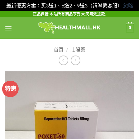
最新優惠方案：买3送1、6送2、9送3（請聯繫客服）
忽略
Skip
正品保證 本站所有商品享受30天無效退款.
to
0
content
首頁
/
壯陽藥
特惠