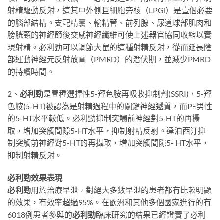
射精驅動反射，這其中外側巨細胞旁核（LPGi）是壹個必要
的腦部結構。支配精囊、輸精管、前列腺、尿道球部肌肉和
膀胱頸的神經節後交感神經纖維可使上述器官協同收縮以實
現射精。必利勁可以調節大鼠的這種射精反射，從而延長陰
部運動神經元反射放電（PMRD）的潛伏期，並減少PMRD
的持續時間。
2、
必利勁
是壹種選擇性5-羥色胺再吸收抑制劑(SSRI)，5-羥
色胺(5-HT)被認為是射精過程中的關鍵神經遞質，而PE男性
的5-HT水平較低。必利勁抑制突觸前神經對5-HT的再攝
取，增加突觸間隙5-HT水平，抑制射精反射。達泊西汀抑
制突觸前神經對5-HT的再攝取，增加突觸間隙5- HT水平，
抑制射精反射。
必利勁效果表現
必利勁
用於治療早泄，對絕大多數早泄的患者都有比較明顯
的效果，有效率超過95%。在歐洲和其他多個國家進行的有
6018例患者參與的
必利勁
臨床研究的結果已經證實了必利