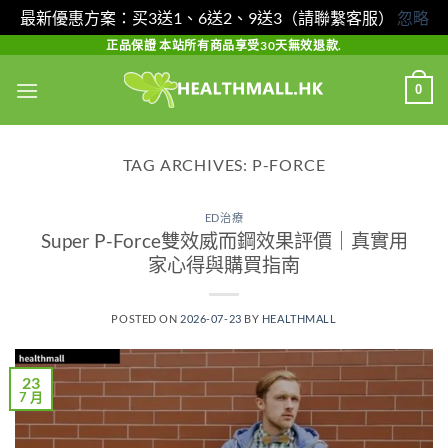
最新優惠方案：买3送1、6送2、9送3（請聯繫客服）
忽略
Skip
正品保證 本站所有商品享受30天無效退款.
to
0
content
TAG ARCHIVES:
P-FORCE
ED治療
Super P-Force雙效威而鋼效果評價｜真實用
家心得與購買指南
POSTED ON
2026-07-23
BY
HEALTHMALL
23
7 月