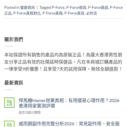
Posted in
健康資訊
|
Tagged
P-Force
,
P-Force假貨
,
P-Force偽貨
,
P-Force
正品
,
P-Force真假對比
,
P-Force真偽
,
P-Force真貨
,
必利吉
關於我們
本站保證所有銷售的產品均為原裝正品！為廣大香港男性朋
友分享正品有效的壯陽延時保健品。凡在本商城訂購產品的
一律享受9折優惠！且享受7天的試用保障，無效全額退款！
最新資訊
悍馬糖Hamer效果真相：有用還是心理作用？2026
06
8 月
香港用家實測評價
在
留言功能已關閉
〈悍
馬
威而鋼副作用完整分析2026：常見副作用、安全服
05
糖