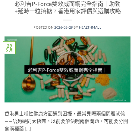
必利吉P-Force雙效威而鋼完全指南｜助勃
+延時一粒搞掂？香港用家評價與選購攻略
POSTED ON
2026-05-29
BY
HEALTHMALL
29
5 月
香港男士喺性健康方面遇到困擾，最常見嘅兩個問題就係
——唔夠硬同太快完。以前要解決呢兩個問題，可能要分開
食兩種藥 […]