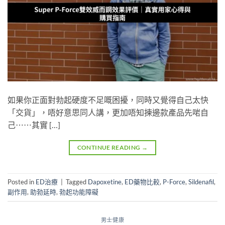
如果你正面對勃起硬度不足嘅困擾，同時又覺得自己太快
「交貨」，唔好意思同人講，更加唔知揀邊款產品先啱自
己⋯⋯其實 […]
CONTINUE READING
→
Posted in
ED治療
|
Tagged
Dapoxetine
,
ED藥物比較
,
P-Force
,
Sildenafil
,
副作用
,
助勃延時
,
勃起功能障礙
男士健康