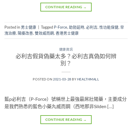
CONTINUE READING
→
Posted in
男士健康
|
Tagged
P-Force
,
助勃延時
,
必利吉
,
性功能保健
,
早
洩治療
,
陽痿改善
,
雙效威而鋼
,
香港男士健康
健康資訊
必利吉假貨偽藥太多？必利吉真偽如何辨
別？
POSTED ON
2021-03-28
BY
HEALTHMALL
藍p必利吉（P-Force）號稱世上最強最屌壯陽藥，主要成分
是我們熟悉的藍色小藥丸威而鋼（西地那非Silden […]
CONTINUE READING
→