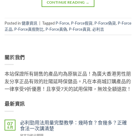
CONTINUE READING
→
Posted in
健康資訊
|
Tagged
P-Force
,
P-Force假貨
,
P-Force偽貨
,
P-Force
正品
,
P-Force真假對比
,
P-Force真偽
,
P-Force真貨
,
必利吉
關於我們
本站保證所有銷售的產品均為原裝正品！為廣大香港男性朋
友分享正品有效的壯陽延時保健品。凡在本商城訂購產品的
一律享受9折優惠！且享受7天的試用保障，無效全額退款！
最新資訊
必利勁用法用量完整教學：幾時食？食幾多？正確
07
8 月
食法一次講清楚
在
留言功能已關閉