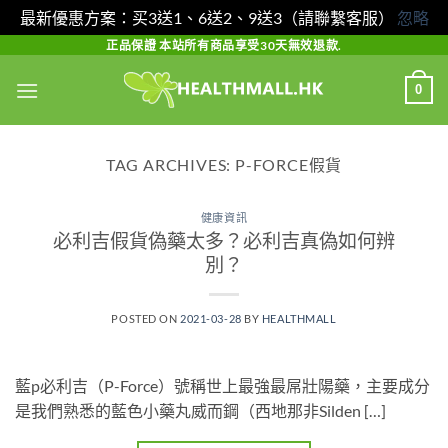
最新優惠方案：买3送1、6送2、9送3（請聯繫客服）
忽略
Skip
正品保證 本站所有商品享受30天無效退款.
to
0
content
TAG ARCHIVES:
P-FORCE假貨
健康資訊
必利吉假貨偽藥太多？必利吉真偽如何辨
別？
POSTED ON
2021-03-28
BY
HEALTHMALL
藍p必利吉（P-Force）號稱世上最強最屌壯陽藥，主要成分
是我們熟悉的藍色小藥丸威而鋼（西地那非Silden […]