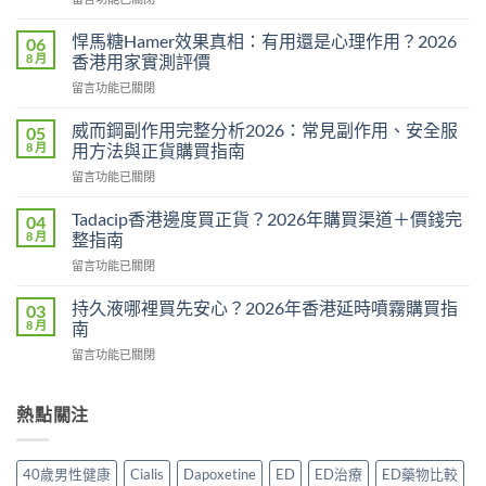
〈必
利
悍馬糖Hamer效果真相：有用還是心理作用？2026
06
勁
8 月
香港用家實測評價
用
在
留言功能已關閉
法
〈悍
用
馬
量
威而鋼副作用完整分析2026：常見副作用、安全服
05
糖
完
8 月
用方法與正貨購買指南
Hamer
整
在
留言功能已關閉
效
教
〈威
果
學：
而
真
Tadacip香港邊度買正貨？2026年購買渠道＋價錢完
04
幾
鋼
相：
8 月
整指南
時
副
有
食？
在
留言功能已關閉
作
用
食
〈Tadacip
用
還
幾
香
完
持久液哪裡買先安心？2026年香港延時噴霧購買指
03
是
多？
港
整
8 月
南
心
正
邊
分
理
確
在
留言功能已關閉
度
析
作
食
〈持
買
2026：
用？
法
久
正
常
2026
一
液
熱點關注
貨？
見
香
次
哪
2026
副
港
講
裡
年
作
用
清
買
購
用、
40歲男性健康
Cialis
Dapoxetine
ED
ED治療
ED藥物比較
家
楚〉
先
買