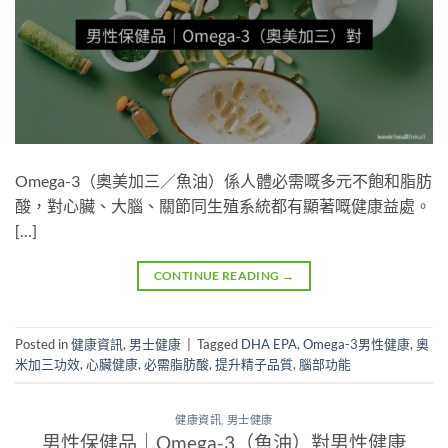
Omega-3（奧美加三／魚油）係人體必需嘅多元不飽和脂肪
酸，對心臟、大腦、關節同生殖系統都有顯著嘅健康益處。
[…]
CONTINUE READING
→
Posted in
健康資訊
,
男士健康
|
Tagged
DHA EPA
,
Omega-3男性健康
,
奧
米加三功效
,
心臟健康
,
必需脂肪酸
,
提升精子品質
,
腦部功能
健康資訊
,
男士健康
男性保健品｜Omega-3（魚油）對男性健康