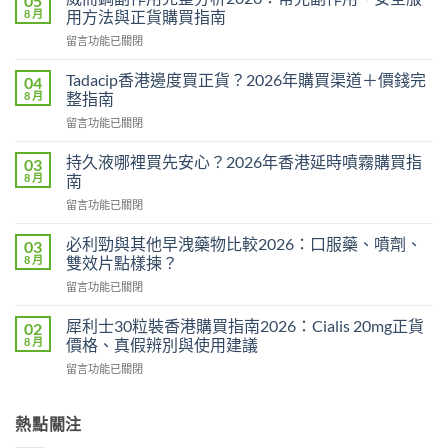
05
8 月
用方法與正貨購買指南
在
留言功能已關閉
〈威
而
Tadacip香港邊度買正貨？2026年購買渠道＋價錢完
04
鋼
8 月
整指南
副
在
留言功能已關閉
作
〈Tadacip
用
香
完
持久液哪裡買先安心？2026年香港延時噴霧購買指
03
港
整
8 月
南
邊
分
在
留言功能已關閉
度
析
〈持
買
2026：
久
正
必利勁與其他早洩藥物比較2026：口服藥、噴劑、
03
常
液
貨？
8 月
雙效片點樣揀？
見
哪
2026
副
在
留言功能已關閉
裡
年
作
〈必
買
購
用、
利
先
犀利士30粒裝香港購買指南2026：Cialis 20mg正貨
02
買
安
勁
安
8 月
價格、真假辨別與使用建議
渠
全
與
心？
道
服
在
留言功能已關閉
其
2026
＋
用
〈犀
他
年
價
方
利
早
香
錢
法
士
熱點關注
洩
港
完
與
30
藥
延
整
正