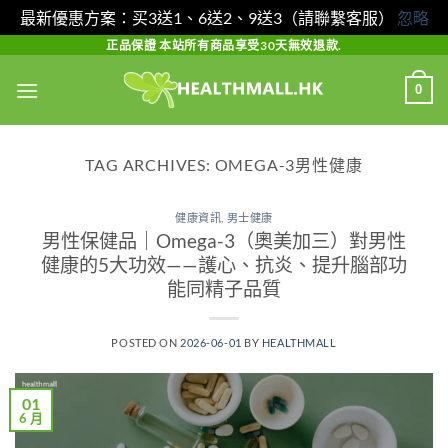
最新優惠方案：买3送1、6送2、9送3（請聯繫客服）
忽略
Skip
正品保證 本站所有商品享受30天無效退款.
to
0
content
TAG ARCHIVES:
OMEGA-3男性健康
健康資訊
,
男士健康
男性保健品｜Omega-3（奧美加三）對男性
健康的5大功效——護心、抗炎、提升腦部功
能同精子品質
POSTED ON
2026-06-01
BY
HEALTHMALL
01
6 月