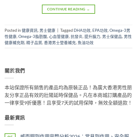
CONTINUE READING
→
Posted in
健康資訊
,
男士健康
|
Tagged
DHA功效
,
EPA功效
,
Omega-3男
性健康
,
Omega-3脂肪酸
,
心血管健康
,
抗發炎
,
提升腦力
,
男士保健品
,
男性
健康補充劑
,
精子品質
,
香港男士營養補充
,
魚油功效
關於我們
本站保證所有銷售的產品均為原裝正品！為廣大香港男性朋
友分享正品有效的壯陽延時保健品。凡在本商城訂購產品的
一律享受9折優惠！且享受7天的試用保障，無效全額退款！
最新資訊
威而鋼副作用完整分析2026：常見副作用、安全服