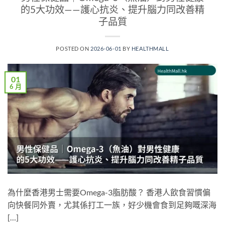
的5大功效——護心抗炎、提升腦力同改善精
子品質
POSTED ON
2026-06-01
BY
HEALTHMALL
01
6 月
為什麼香港男士需要Omega-3脂肪酸？ 香港人飲食習慣偏
向快餐同外賣，尤其係打工一族，好少機會食到足夠嘅深海
[…]