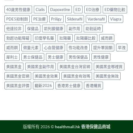
粒
物
時
指
貨
裝
比
噴
40歲男性健康
Cialis
Dapoxetine
ED
ED治療
ED藥物比較
南〉
購
香
較
霧
中
買
港
2026：
購
PDE5抑制劑
PE治療
Priligy
Sildenafil
Vardenafil
Viagra
指
購
口
買
南〉
買
服
他達拉非
保健品
前列腺健康
副作用
助勃延時
指
中
指
藥、
南〉
南
勃起功能障礙
印度學名藥
壯陽藥
壯陽藥比較
威而鋼
噴
中
2026：
劑、
Cialis
威而鋼
微量元素
心血管健康
性功能改善
提升睪固酮
早洩
雙
20mg
效
犀利士
男士保健品
男士健康
男性保健品
男性健康
正
片
貨
點
美國黑金
美國黑金副作用
美國黑金台灣官網
美國黑金哪裡買
價
樣
格、
揀？〉
美國黑金官網
美國黑金效果
美國黑金有效嗎
美國黑金無效
真
中
假
美國黑金評價
翻新2026
香港男士健康
香港購買
辨
別
與
使
用
建
議〉
中
版權所有 2026 ©
healthmall.hk 香港保健品商城