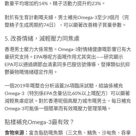
數量平均增加約14%，精子活動力提升約23%。
對於有生育計劃嘅夫婦，男士補充Omega-3至少3個月（完
整精子生成周期約74日），可以顯著改善精子質量參數。
5. 改善情緒，減輕壓力同焦慮
香港男士壓力大係常態。Omega-3對情緒健康嘅影響已有大
量研究支持。EPA喺呢方面嘅作用尤其突出——研究顯示
EPA可以通過調節血清素同多巴胺信號傳導，發揮類似抗抑
鬱藥物嘅情緒穩定作用。
一個2019年嘅整合分析涵蓋26項臨床試驗，結論係補充
Omega-3（特別係EPA含量佔比60%以上嘅配方）可以顯著
減輕焦慮症狀。對於香港呢個高壓力城市嘅男士，每日補充
Omega-3可能係一個簡單而有效嘅壓力管理策略。
點樣補充Omega-3最有效？
食物來源：
富含脂肪嘅魚類（三文魚、鯖魚、沙甸魚、吞拿