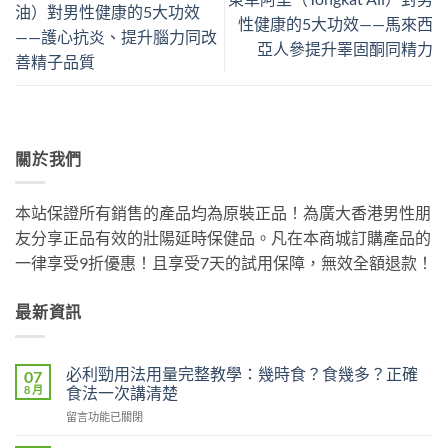
油）對男性健康的5大功效
性健康的5大功效——馬來西
——護心抗炎、提升腦力同改
亞人參提升睪固酮同精力
善精子品質
關於我們
本站保證所有銷售的產品均為原裝正品！為廣大香港男性朋
友分享正品有效的壯陽延時保健品。凡在本商城訂購產品的
一律享受9折優惠！且享受7天的試用保障，無效全額退款！
最新資訊
必利勁用法用量完整教學：幾時食？食幾多？正確
07
8 月
食法一次講清楚
在
留言功能已關閉
〈必