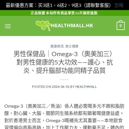
最新優惠方案：买3送1、6送2、9送3（請聯繫客服）
忽略
Skip
正品保證 本站所有商品享受30天無效退款.
to
0
content
健康資訊
,
男士健康
男性保健品｜Omega-3（奧美加三）
對男性健康的5大功效——護心、抗
炎、提升腦部功能同精子品質
POSTED ON
2026-06-01
BY
HEALTHMALL
Omega-3（奧美加三／魚油）係人體必需嘅多元不飽和脂肪
酸，對心臟、大腦、關節同生殖系統都有顯著嘅健康益處。
對於香港男士而言，Omega-3嘅補充尤其重要——本地飲食
習慣偏向高脂高鈉，加上工作壓力大、運動量不足，體內的