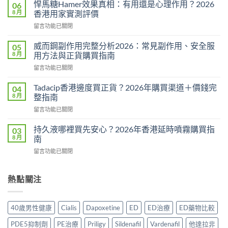
利
悍馬糖Hamer效果真相：有用還是心理作用？2026
06
勁
8 月
香港用家實測評價
用
在
留言功能已關閉
法
〈悍
用
馬
量
威而鋼副作用完整分析2026：常見副作用、安全服
05
糖
完
8 月
用方法與正貨購買指南
Hamer
整
在
留言功能已關閉
效
教
〈威
果
學：
而
真
Tadacip香港邊度買正貨？2026年購買渠道＋價錢完
04
幾
鋼
相：
8 月
整指南
時
副
有
食？
在
留言功能已關閉
作
用
食
〈Tadacip
用
還
幾
香
完
持久液哪裡買先安心？2026年香港延時噴霧購買指
03
是
多？
港
整
8 月
南
心
正
邊
分
理
確
在
留言功能已關閉
度
析
作
食
〈持
買
2026：
用？
法
久
正
常
2026
一
液
熱點關注
貨？
見
香
次
哪
2026
副
港
講
裡
年
作
用
清
買
購
用、
40歲男性健康
Cialis
Dapoxetine
ED
ED治療
ED藥物比較
家
楚〉
先
買
安
實
中
安
渠
全
PDE5抑制劑
PE治療
Priligy
Sildenafil
Vardenafil
他達拉非
測