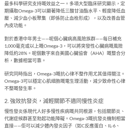
最多科學研究支持嘅效益之一。多項大型臨床研究顯示，定
期攝取Omega-3可以顯著降低三酸甘油酯水平、輕度降低血
壓、減少血小板聚集（即係防止血栓形成），以及改善血管
內皮功能。
對於香港中年男士——呢個心臟病高風險族群——每日補充
1,000毫克或以上嘅Omega-3，可以將突發性心臟病嘅風險
降低約28%。呢個數字來自美國心臟協會（AHA）嘅整合分
析，數據相當可靠。
研究同時指出，Omega-3嘅抗心律不整作用尤其值得關注。
Omega-3可以穩定心肌細胞嘅電生理活動，減少致命性心律
不整嘅發生率。
2. 強效抗發炎，減輕關節不適同慢性炎症
慢性發炎係現代人好多慢性疾病嘅共同根源，包括關節炎、
代謝症候群甚至勃起功能障礙。Omega-3嘅抗發炎機制相當
直接——佢可以減少體內發炎因子（如C反應蛋白、IL-6、