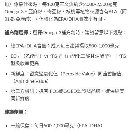
魚）係最佳來源，每100克三文魚約含2,000-2,500毫克
Omega-3。亞麻籽、奇亞籽、核桃等植物來源含有ALA（阿
爾法-亞麻酸），但轉化為EPA/DHA嘅效率有限。
補充劑選擇：
選擇Omega-3補充劑時，建議留意以下幾點：
總EPA+DHA含量：成人每日建議攝取500-1,000毫克
EE型（乙酯型）vs rTG型（再酯化三酸甘油酯型）：rTG
型吸收率更高
新鮮度：留意過氧化值（Peroxide Value）同茴香胺值
（Anisidine Value）
第三方檢測：揀有IFOS或GOED認證嘅品牌，確保純度
同新鮮度
建議劑量：
一般保健：每日500-1,000毫克（EPA+DHA）