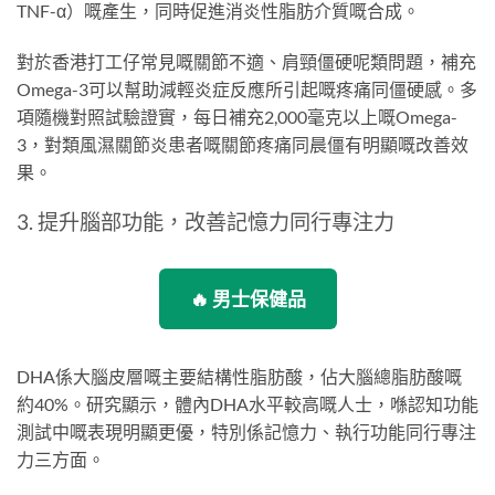
TNF-α）嘅產生，同時促進消炎性脂肪介質嘅合成。
對於香港打工仔常見嘅關節不適、肩頸僵硬呢類問題，補充
Omega-3可以幫助減輕炎症反應所引起嘅疼痛同僵硬感。多
項隨機對照試驗證實，每日補充2,000毫克以上嘅Omega-
3，對類風濕關節炎患者嘅關節疼痛同晨僵有明顯嘅改善效
果。
3. 提升腦部功能，改善記憶力同行專注力
🔥 男士保健品
DHA係大腦皮層嘅主要結構性脂肪酸，佔大腦總脂肪酸嘅
約40%。研究顯示，體內DHA水平較高嘅人士，喺認知功能
測試中嘅表現明顯更優，特別係記憶力、執行功能同行專注
力三方面。