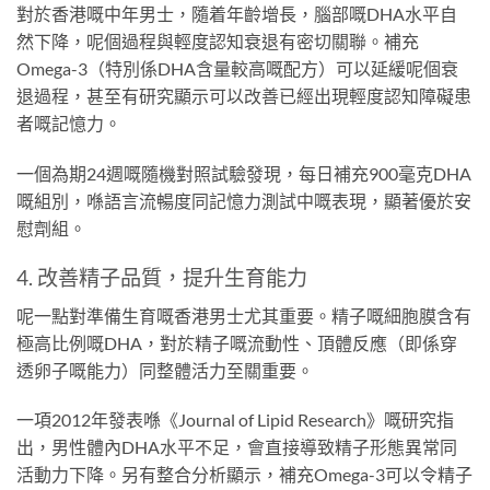
對於香港嘅中年男士，隨着年齡增長，腦部嘅DHA水平自
然下降，呢個過程與輕度認知衰退有密切關聯。補充
Omega-3（特別係DHA含量較高嘅配方）可以延緩呢個衰
退過程，甚至有研究顯示可以改善已經出現輕度認知障礙患
者嘅記憶力。
一個為期24週嘅隨機對照試驗發現，每日補充900毫克DHA
嘅組別，喺語言流暢度同記憶力測試中嘅表現，顯著優於安
慰劑組。
4. 改善精子品質，提升生育能力
呢一點對準備生育嘅香港男士尤其重要。精子嘅細胞膜含有
極高比例嘅DHA，對於精子嘅流動性、頂體反應（即係穿
透卵子嘅能力）同整體活力至關重要。
一項2012年發表喺《Journal of Lipid Research》嘅研究指
出，男性體內DHA水平不足，會直接導致精子形態異常同
活動力下降。另有整合分析顯示，補充Omega-3可以令精子