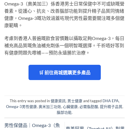
Omega-3（奧美加三）係香港男士日常保健中不可或缺嘅營
養素。從護心、抗炎、改善腦部功能到提升精子品質同情緒
健康，Omega-3嘅功效涵蓋咗現代男性最需要關注嘅多個健
康範疇。
考慮到香港人普遍嘅飲食習慣難以攝取足夠Omega-3，每日
補充高品質嘅魚油補充劑係一個明智嘅選擇。千祈唔好等到
有健康問題先嚟補——預防永遠勝於治療。
🛒 前往商城選購更多產品
This entry was posted in
健康資訊
,
男士健康
and tagged
DHA EPA
,
Omega-3男性健康
,
奧米加三功效
,
心臟健康
,
必需脂肪酸
,
提升精子品質
,
腦部功能
.
男性保健品｜Omega-3（魚
東革阿里（Tongkat Ali）對男