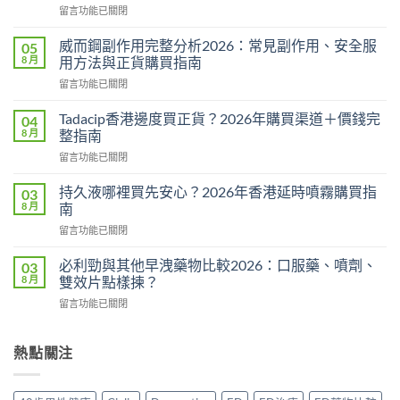
在
留言功能已關閉
〈悍
馬
威而鋼副作用完整分析2026：常見副作用、安全服
05
糖
8 月
用方法與正貨購買指南
Hamer
在
留言功能已關閉
效
〈威
果
而
真
Tadacip香港邊度買正貨？2026年購買渠道＋價錢完
04
鋼
相：
8 月
整指南
副
有
在
留言功能已關閉
作
用
〈Tadacip
用
還
香
完
持久液哪裡買先安心？2026年香港延時噴霧購買指
03
是
港
整
8 月
南
心
邊
分
理
在
留言功能已關閉
度
析
作
〈持
買
2026：
用？
久
正
必利勁與其他早洩藥物比較2026：口服藥、噴劑、
03
常
2026
液
貨？
8 月
雙效片點樣揀？
見
香
哪
2026
副
港
在
留言功能已關閉
裡
年
作
用
〈必
買
購
用、
家
利
先
買
安
實
勁
熱點關注
安
渠
全
測
與
心？
道
服
評
其
2026
＋
用
價〉
他
年
價