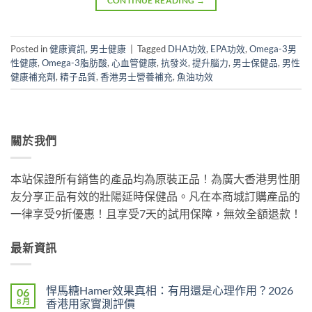
CONTINUE READING
→
Posted in
健康資訊
,
男士健康
|
Tagged
DHA功效
,
EPA功效
,
Omega-3男
性健康
,
Omega-3脂肪酸
,
心血管健康
,
抗發炎
,
提升腦力
,
男士保健品
,
男性
健康補充劑
,
精子品質
,
香港男士營養補充
,
魚油功效
關於我們
本站保證所有銷售的產品均為原裝正品！為廣大香港男性朋
友分享正品有效的壯陽延時保健品。凡在本商城訂購產品的
一律享受9折優惠！且享受7天的試用保障，無效全額退款！
最新資訊
悍馬糖Hamer效果真相：有用還是心理作用？2026
06
8 月
香港用家實測評價