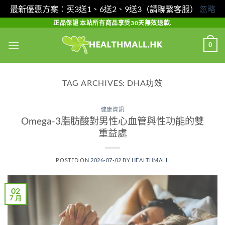
最新優惠方案：买3送1、6送2、9送3（請聯繫客服）
忽略
Skip
正品保證 本站所有商品享受30天無效退款.
to
0
content
TAG ARCHIVES:
DHA功效
健康資訊
Omega-3脂肪酸對男性心血管與性功能的雙
重益處
POSTED ON
2026-07-02
BY
HEALTHMALL
02
7 月