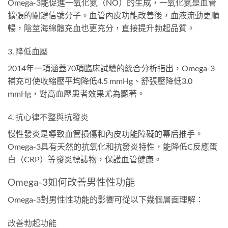
Omega-3能促進一氧化氮（NO）的生成，一氧化氮是血管
擴張的關鍵信號分子。血管內皮功能改善後，血液流動更順
暢，陰莖海綿體充血也更充分，直接提升勃起品質。
3. 降低血壓
2014年一項涵蓋70項臨床試驗的統合分析指出，Omega-3
補充可使收縮壓平均降低4.5 mmHg、舒張壓降低3.0
mmHg，對高血壓患者效果尤為顯著。
4. 抗心律不整與抗發炎
慢性發炎是導致血管損傷和內皮功能障礙的幕后推手。
Omega-3具有天然的抗氧化和抗發炎特性，能降低C反應蛋
白（CRP）等發炎標誌物，保護血管健康。
Omega-3如何改善男性性功能
Omega-3對男性性功能的影響可從以下幾個層面理解：
改善勃起功能