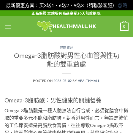
最新優惠方案：买3送1、6送2、9送3（請聯繫客服）
忽略
Skip
正品保證 本站所有商品享受30天無效退款.
to
0
content
健康資訊
Omega-3脂肪酸對男性心血管與性功
能的雙重益處
POSTED ON
2026-07-02
BY
HEALTHMALL
Omega-3脂肪酸：男性健康的關鍵營養
Omega-3脂肪酸是一種人體無法自行合成、必須從膳食中攝
取的重要多元不飽和脂肪酸。對香港男性而言，無論是繁忙
的工作節奏還是高脂飲食習慣，往往導致Omega-3攝取不
足，進而影響心血管健康與性功能表現。科學研究指出，