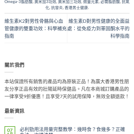
Omega-3脂肪酸
,
奧米加3功效
,
奧米加三功效
,
微量元素
,
必需脂肪酸
,
抗氧
化
,
抗發炎
,
香港男士健康
.
維生素K2對男性骨骼與心血
維生素D對男性健康的全面益
管健康的雙重功效：科學補充
處：從免疫力到睪固酮水平的
指南
科學指南
關於我們
本站保證所有銷售的產品均為原裝正品！為廣大香港男性朋
友分享正品有效的壯陽延時保健品。凡在本商城訂購產品的
一律享受9折優惠！且享受7天的試用保障，無效全額退款！
最新資訊
必利勁用法用量完整教學：幾時食？食幾多？正確
07
8 月