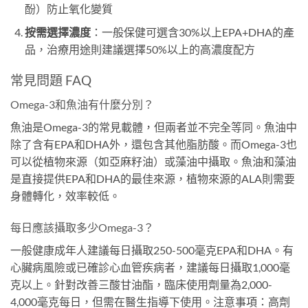
酚）防止氧化變質
按需選擇濃度
：一般保健可選含30%以上EPA+DHA的產
品，治療用途則建議選擇50%以上的高濃度配方
常見問題 FAQ
Omega-3和魚油有什麼分別？
魚油是Omega-3的常見載體，但兩者並不完全等同。魚油中
除了含有EPA和DHA外，還包含其他脂肪酸。而Omega-3也
可以從植物來源（如亞麻籽油）或藻油中攝取。魚油和藻油
是直接提供EPA和DHA的最佳來源，植物來源的ALA則需要
身體轉化，效率較低。
每日應該攝取多少Omega-3？
一般健康成年人建議每日攝取250-500毫克EPA和DHA。有
心臟病風險或已確診心血管疾病者，建議每日攝取1,000毫
克以上。針對改善三酸甘油酯，臨床使用劑量為2,000-
4,000毫克每日，但需在醫生指導下使用。注意事項：高劑