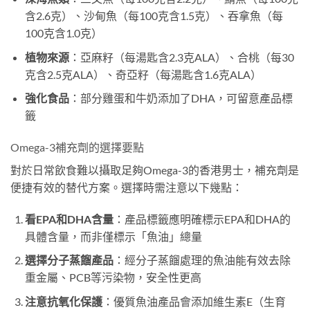
含2.6克）、沙甸魚（每100克含1.5克）、吞拿魚（每
100克含1.0克）
植物來源
：亞麻籽（每湯匙含2.3克ALA）、合桃（每30
克含2.5克ALA）、奇亞籽（每湯匙含1.6克ALA）
強化食品
：部分雞蛋和牛奶添加了DHA，可留意產品標
籤
Omega-3補充劑的選擇要點
對於日常飲食難以攝取足夠Omega-3的香港男士，補充劑是
便捷有效的替代方案。選擇時需注意以下幾點：
看EPA和DHA含量
：產品標籤應明確標示EPA和DHA的
具體含量，而非僅標示「魚油」總量
選擇分子蒸餾產品
：經分子蒸餾處理的魚油能有效去除
重金屬、PCB等污染物，安全性更高
注意抗氧化保護
：優質魚油產品會添加維生素E（生育