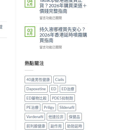
04
多？
用
鋼
8 月
貨？2026年購買渠道＋
正
還
副
價錢完整指南
確
是
作
食
心
在
用
留言功能已關閉
法
理
〈Tadacip
完
提
一
作
香
整
持久液哪裡買先安心？
03
次
用？
港
分
8 月
2026年香港延時噴霧購
講
2026
邊
析
買指南
清
香
度
2026：
楚〉
在
港
買
留言功能已關閉
常
中
〈持
用
正
見
久
家
貨？
副
液
實
2026
熱點關注
作
哪
測
年
用、
裡
評
購
安
買
價〉
買
全
40歲男性健康
Cialis
先
中
渠
服
安
道
用
Dapoxetine
ED
ED治療
心？
＋
方
2026
價
法
ED藥物比較
PDE5抑制劑
年
錢
與
香
完
正
PE治療
Priligy
Sildenafil
港
整
貨
延
Vardenafil
他達拉非
保健品
指
購
時
南〉
買
前列腺健康
副作用
助勃延時
噴
中
指