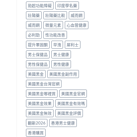
霧
南〉
勃起功能障礙
印度學名藥
購
中
買
壯陽藥
壯陽藥比較
威而鋼
指
南〉
威而鋼
微量元素
心血管健康
中
必利勁
性功能改善
提升睪固酮
早洩
犀利士
男士保健品
男士健康
男性保健品
男性健康
美國黑金
美國黑金副作用
美國黑金台灣官網
美國黑金哪裡買
美國黑金官網
美國黑金效果
美國黑金有效嗎
美國黑金無效
美國黑金評價
翻新2026
香港男士健康
香港購買