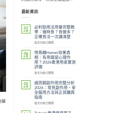
最新資訊
必利勁用法用量完整教
07
8 月
學：幾時食？食幾多？
正確食法一次講清楚
在
留言功能已關閉
〈必
利
悍馬糖Hamer效果真
06
勁
8 月
相：有用還是心理作
用
用？2026香港用家實測
法
評價
用
量
在
留言功能已關閉
完
〈悍
整
馬
威而鋼副作用完整分析
05
教
糖
8 月
2026：常見副作用、安
學：
Hamer
全服用方法與正貨購買
幾
效
指南
時
果
對礦
食？
真
在
留言功能已關閉
食
相：
〈威
幾
有
而
Tadacip香港邊度買正