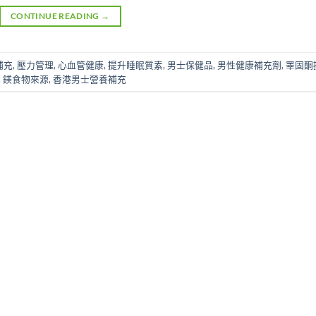
CONTINUE READING
→
m補充
,
壓力管理
,
心血管健康
,
提升睡眠質素
,
男士保健品
,
男性健康補充劑
,
睪固酮
,
鎂食物來源
,
香港男士營養補充