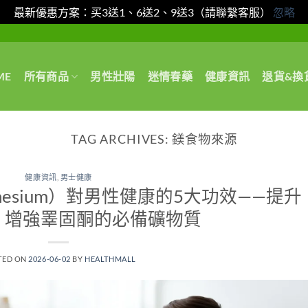
最新優惠方案：买3送1、6送2、9送3（請聯繫客服）
忽略
ME
所有商品
男性壯陽
迷情春藥
健康資訊
退貨&換
TAG ARCHIVES:
鎂食物來源
健康資訊
,
男士健康
esium）對男性健康的5大功效——提升
、增強睪固酮的必備礦物質
TED ON
2026-06-02
BY
HEALTHMALL