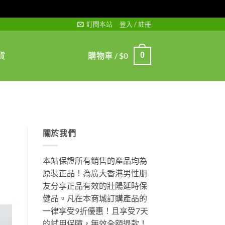
訂閱本站
登入 / 註冊
貨
購物車 /
$
0
0
關於我們
本站保證所有銷售的產品均為
原裝正品！為廣大香港男性朋
友分享正品有效的壯陽延時保
健品。凡在本商城訂購產品的
一律享受9折優惠！且享受7天
的試用保障，無效全額退款！