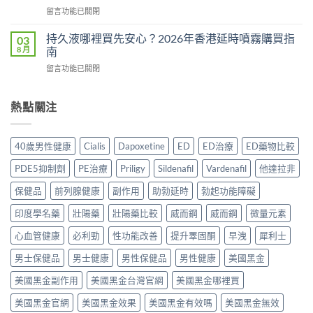
副
有
食？
在
留言功能已關閉
作
用
食
〈Tadacip
用
還
幾
香
完
持久液哪裡買先安心？2026年香港延時噴霧購買指
03
是
多？
港
整
8 月
南
心
正
邊
分
理
確
在
留言功能已關閉
度
析
作
食
〈持
買
2026：
用？
法
久
正
常
2026
一
液
熱點關注
貨？
見
香
次
哪
2026
副
港
講
裡
年
作
用
清
買
購
用、
40歲男性健康
Cialis
Dapoxetine
ED
ED治療
ED藥物比較
家
楚〉
先
買
安
實
中
安
渠
全
PDE5抑制劑
PE治療
Priligy
Sildenafil
Vardenafil
他達拉非
測
心？
道
服
評
2026
＋
保健品
前列腺健康
副作用
助勃延時
勃起功能障礙
用
價〉
年
價
方
中
香
印度學名藥
壯陽藥
壯陽藥比較
威而鋼
威而鋼
微量元素
錢
法
港
完
與
延
心血管健康
必利勁
性功能改善
提升睪固酮
早洩
犀利士
整
正
時
指
貨
男士保健品
男士健康
男性保健品
男性健康
美國黑金
噴
南〉
購
霧
中
買
美國黑金副作用
美國黑金台灣官網
美國黑金哪裡買
購
指
買
南〉
美國黑金官網
美國黑金效果
美國黑金有效嗎
美國黑金無效
指
中