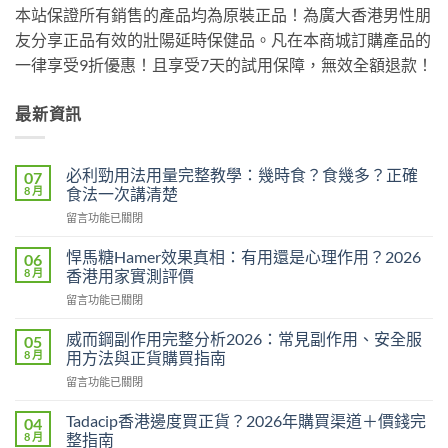
本站保證所有銷售的產品均為原裝正品！為廣大香港男性朋
友分享正品有效的壯陽延時保健品。凡在本商城訂購產品的
一律享受9折優惠！且享受7天的試用保障，無效全額退款！
最新資訊
必利勁用法用量完整教學：幾時食？食幾多？正確
07
8 月
食法一次講清楚
在
留言功能已關閉
〈必
利
悍馬糖Hamer效果真相：有用還是心理作用？2026
06
勁
8 月
香港用家實測評價
用
在
留言功能已關閉
法
〈悍
用
馬
量
威而鋼副作用完整分析2026：常見副作用、安全服
05
糖
完
8 月
用方法與正貨購買指南
Hamer
整
在
留言功能已關閉
效
教
〈威
果
學：
而
真
Tadacip香港邊度買正貨？2026年購買渠道＋價錢完
04
幾
鋼
相：
8 月
整指南
時