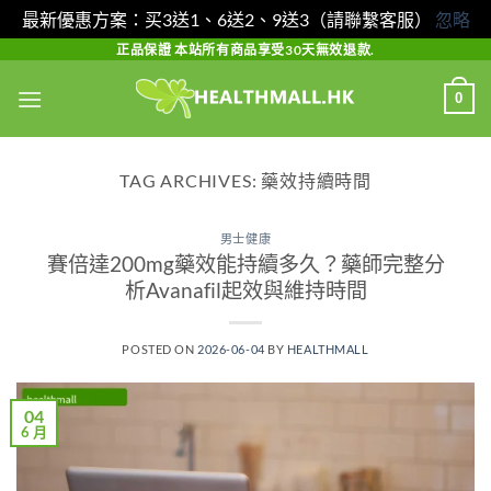
最新優惠方案：买3送1、6送2、9送3（請聯繫客服）
忽略
Skip
正品保證 本站所有商品享受30天無效退款.
to
0
content
TAG ARCHIVES:
藥效持續時間
男士健康
賽倍達200mg藥效能持續多久？藥師完整分
析Avanafil起效與維持時間
POSTED ON
2026-06-04
BY
HEALTHMALL
04
6 月