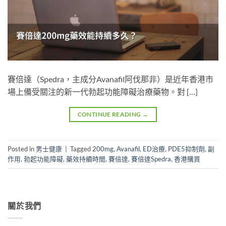
賽倍達（Spedra，主成分Avanafil阿伐那非）是近年香港市
場上備受關注的新一代勃起功能障礙治療藥物。對 […]
CONTINUE READING
→
Posted in
男士健康
|
Tagged
200mg
,
Avanafil
,
ED治療
,
PDE5抑制劑
,
副
作用
,
勃起功能障礙
,
藥效持續時間
,
賽倍達
,
賽倍達Spedra
,
香港購買
關於我們