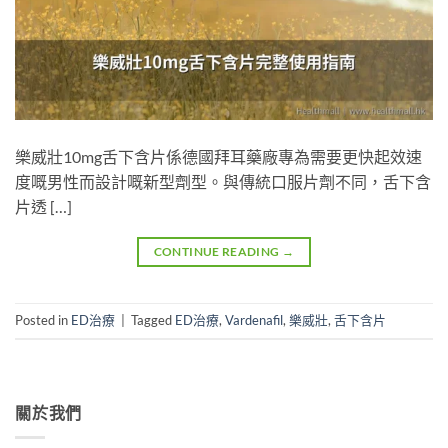
樂威壯10mg舌下含片係德國拜耳藥廠專為需要更快起效速
度嘅男性而設計嘅新型劑型。與傳統口服片劑不同，舌下含
片透 […]
CONTINUE READING
→
Posted in
ED治療
|
Tagged
ED治療
,
Vardenafil
,
樂威壯
,
舌下含片
關於我們