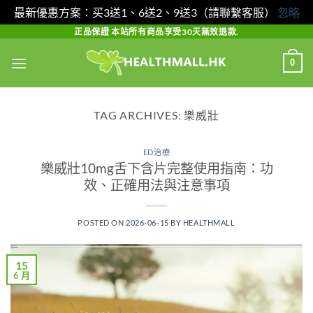
最新優惠方案：买3送1、6送2、9送3（請聯繫客服）
忽略
Skip
正品保證 本站所有商品享受30天無效退款.
to
0
content
TAG ARCHIVES:
樂威壯
ED治療
樂威壯10mg舌下含片完整使用指南：功
效、正確用法與注意事項
POSTED ON
2026-06-15
BY
HEALTHMALL
15
6 月