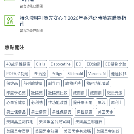
副
有
食？
在
留言功能已關閉
作
用
食
〈Tadacip
用
還
幾
香
完
持久液哪裡買先安心？2026年香港延時噴霧購買指
03
是
多？
港
整
8 月
南
心
正
邊
分
理
確
在
留言功能已關閉
度
析
作
食
〈持
買
2026：
用？
法
久
正
常
2026
一
液
熱點關注
貨？
見
香
次
哪
2026
副
港
講
裡
年
作
用
清
買
購
用、
40歲男性健康
Cialis
Dapoxetine
ED
ED治療
ED藥物比較
家
楚〉
先
買
安
實
中
安
渠
全
PDE5抑制劑
PE治療
Priligy
Sildenafil
Vardenafil
他達拉非
測
心？
道
服
評
2026
＋
保健品
前列腺健康
副作用
助勃延時
勃起功能障礙
用
價〉
年
價
方
中
香
印度學名藥
壯陽藥
壯陽藥比較
威而鋼
威而鋼
微量元素
錢
法
港
完
與
延
心血管健康
必利勁
性功能改善
提升睪固酮
早洩
犀利士
整
正
時
指
貨
男士保健品
男士健康
男性保健品
男性健康
美國黑金
噴
南〉
購
霧
中
買
美國黑金副作用
美國黑金台灣官網
美國黑金哪裡買
購
指
買
南〉
美國黑金官網
美國黑金效果
美國黑金有效嗎
美國黑金無效
指
中