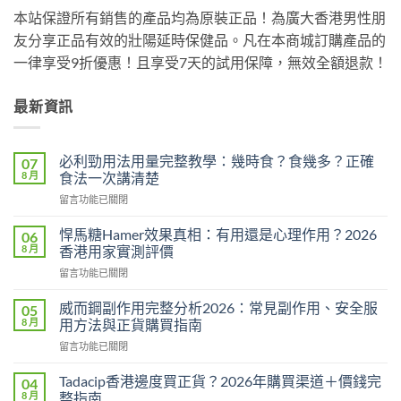
本站保證所有銷售的產品均為原裝正品！為廣大香港男性朋
友分享正品有效的壯陽延時保健品。凡在本商城訂購產品的
一律享受9折優惠！且享受7天的試用保障，無效全額退款！
最新資訊
必利勁用法用量完整教學：幾時食？食幾多？正確
07
8 月
食法一次講清楚
在
留言功能已關閉
〈必
利
悍馬糖Hamer效果真相：有用還是心理作用？2026
06
勁
8 月
香港用家實測評價
用
在
留言功能已關閉
法
〈悍
用
馬
量
威而鋼副作用完整分析2026：常見副作用、安全服
05
糖
完
8 月
用方法與正貨購買指南
Hamer
整
在
留言功能已關閉
效
教
〈威
果
學：
而
真
Tadacip香港邊度買正貨？2026年購買渠道＋價錢完
04
幾
鋼
相：
8 月
整指南
時