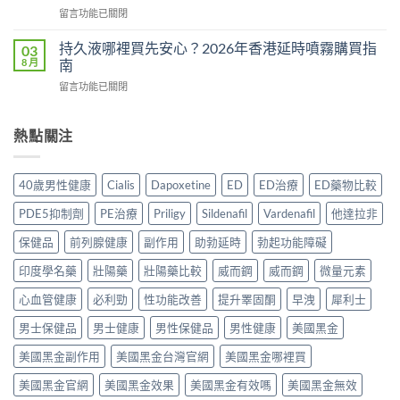
有
食？
在
留言功能已關閉
作
用
食
〈Tadacip
用
還
幾
香
完
持久液哪裡買先安心？2026年香港延時噴霧購買指
03
是
多？
港
整
8 月
南
心
正
邊
分
理
確
在
留言功能已關閉
度
析
作
食
〈持
買
2026：
用？
法
久
正
常
2026
一
液
熱點關注
貨？
見
香
次
哪
2026
副
港
講
裡
年
作
用
清
買
購
用、
40歲男性健康
Cialis
Dapoxetine
ED
ED治療
ED藥物比較
家
楚〉
先
買
安
實
中
安
渠
全
PDE5抑制劑
PE治療
Priligy
Sildenafil
Vardenafil
他達拉非
測
心？
道
服
評
2026
＋
保健品
前列腺健康
副作用
助勃延時
勃起功能障礙
用
價〉
年
價
方
中
香
印度學名藥
壯陽藥
壯陽藥比較
威而鋼
威而鋼
微量元素
錢
法
港
完
與
延
心血管健康
必利勁
性功能改善
提升睪固酮
早洩
犀利士
整
正
時
指
貨
男士保健品
男士健康
男性保健品
男性健康
美國黑金
噴
南〉
購
霧
中
買
美國黑金副作用
美國黑金台灣官網
美國黑金哪裡買
購
指
買
南〉
美國黑金官網
美國黑金效果
美國黑金有效嗎
美國黑金無效
指
中