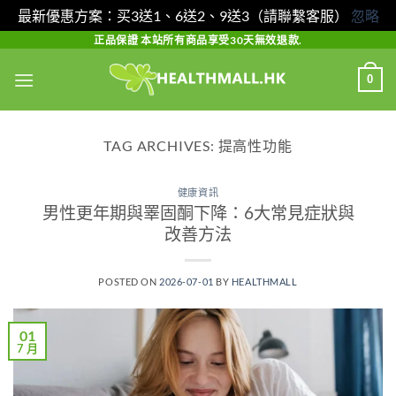
最新優惠方案：买3送1、6送2、9送3（請聯繫客服）
忽略
Skip
正品保證 本站所有商品享受30天無效退款.
to
0
content
TAG ARCHIVES:
提高性功能
健康資訊
男性更年期與睪固酮下降：6大常見症狀與
改善方法
POSTED ON
2026-07-01
BY
HEALTHMALL
01
7 月