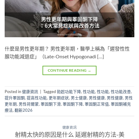
什麼是男性更年期？ 男性更年期，醫學上稱為「遲發性性
腺功能減退症」（Late-Onset Hypogonadi […]
CONTINUE READING
→
Posted in
健康資訊
|
Tagged
勃起功能下降
,
性功能
,
性功能
,
性功能改善
,
提升睪固酮
,
提高性功能
,
更年期症狀
,
男士健康
,
男性健康
,
男性健康
,
男性
更年期
,
男性荷爾蒙
,
睪固酮下滑
,
睪固酮下降
,
睪固酮正常值
,
睪固酮補充
療法
,
翻新2026
健康資訊
射精太快的原因是什么 延遲射精的方法-美