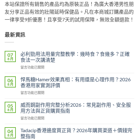
本站保證所有銷售的產品均為原裝正品！為廣大香港男性朋
友分享正品有效的壯陽延時保健品。凡在本商城訂購產品的
一律享受9折優惠！且享受7天的試用保障，無效全額退款！
最新資訊
必利勁用法用量完整教學：幾時食？食幾多？正確
07
8 月
食法一次講清楚
在
留言功能已關閉
〈必
利
悍馬糖Hamer效果真相：有用還是心理作用？2026
06
勁
8 月
香港用家實測評價
用
在
留言功能已關閉
法
〈悍
用
馬
量
威而鋼副作用完整分析2026：常見副作用、安全服
05
糖
完
8 月
用方法與正貨購買指南
Hamer
整
在
留言功能已關閉
效
教
〈威
果
學：
而
真
Tadacip香港邊度買正貨？2026年購買渠道＋價錢完
04
幾
鋼
相：
8 月
整指南
時
副