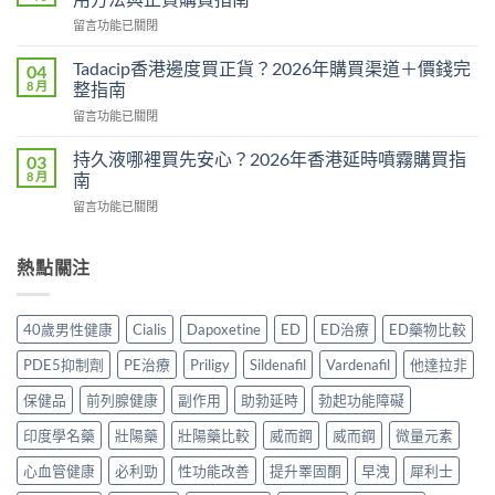
Hamer
整
在
留言功能已關閉
效
教
〈威
果
學：
而
真
Tadacip香港邊度買正貨？2026年購買渠道＋價錢完
04
幾
鋼
相：
8 月
整指南
時
副
有
食？
在
留言功能已關閉
作
用
食
〈Tadacip
用
還
幾
香
完
持久液哪裡買先安心？2026年香港延時噴霧購買指
03
是
多？
港
整
8 月
南
心
正
邊
分
理
確
在
留言功能已關閉
度
析
作
食
〈持
買
2026：
用？
法
久
正
常
2026
一
液
熱點關注
貨？
見
香
次
哪
2026
副
港
講
裡
年
作
用
清
買
購
用、
40歲男性健康
Cialis
Dapoxetine
ED
ED治療
ED藥物比較
家
楚〉
先
買
安
實
中
安
渠
全
PDE5抑制劑
PE治療
Priligy
Sildenafil
Vardenafil
他達拉非
測
心？
道
服
評
2026
＋
保健品
前列腺健康
副作用
助勃延時
勃起功能障礙
用
價〉
年
價
方
中
香
印度學名藥
壯陽藥
壯陽藥比較
威而鋼
威而鋼
微量元素
錢
法
港
完
與
延
心血管健康
必利勁
性功能改善
提升睪固酮
早洩
犀利士
整
正
時
指
貨