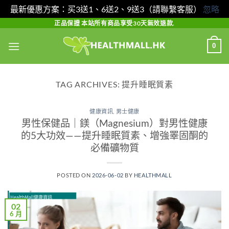
最新優惠方案：买3送1、6送2、9送3（請聯繫客服）
忽略
Skip
正品保證 本站所有商品享受30天無效退款.
to
0
content
TAG ARCHIVES:
提升睡眠質素
健康資訊
,
男士健康
男性保健品｜鎂（Magnesium）對男性健康
的5大功效——提升睡眠質素、增強睪固酮的
必備礦物質
POSTED ON
2026-06-02
BY
HEALTHMALL
02
6 月