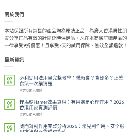
關於我們
本站保證所有銷售的產品均為原裝正品！為廣大香港男性朋
友分享正品有效的壯陽延時保健品。凡在本商城訂購產品的
一律享受9折優惠！且享受7天的試用保障，無效全額退款！
最新資訊
必利勁用法用量完整教學：幾時食？食幾多？正確
07
8 月
食法一次講清楚
在
留言功能已關閉
〈必
利
悍馬糖Hamer效果真相：有用還是心理作用？2026
06
勁
8 月
香港用家實測評價
用
在
留言功能已關閉
法
〈悍
用
馬
量
威而鋼副作用完整分析2026：常見副作用、安全服
05
糖
完
8 月
用方法與正貨購買指南