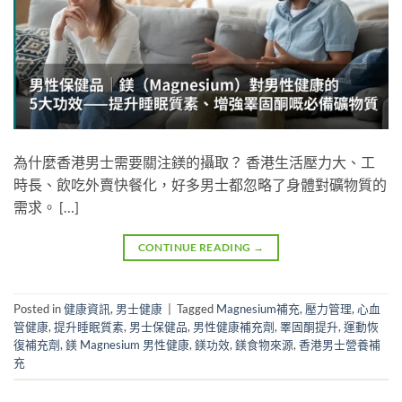
為什麼香港男士需要關注鎂的攝取？ 香港生活壓力大、工
時長、飲吃外賣快餐化，好多男士都忽略了身體對礦物質的
需求。 […]
CONTINUE READING
→
Posted in
健康資訊
,
男士健康
|
Tagged
Magnesium補充
,
壓力管理
,
心血
管健康
,
提升睡眠質素
,
男士保健品
,
男性健康補充劑
,
睪固酮提升
,
運動恢
復補充劑
,
鎂 Magnesium 男性健康
,
鎂功效
,
鎂食物來源
,
香港男士營養補
充