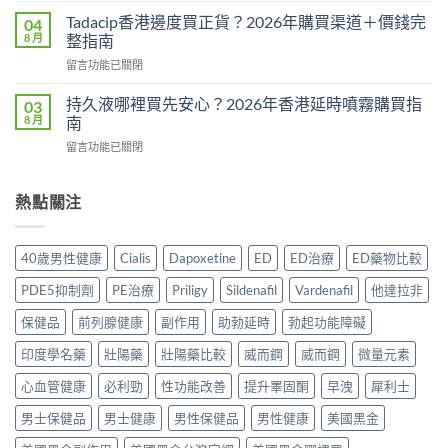
果
學：
而
真
Tadacip香港邊度買正貨？2026年購買渠道＋價錢完
04
幾
鋼
相：
8 月
整指南
時
副
有
食？
在
留言功能已關閉
作
用
食
〈Tadacip
用
還
幾
香
完
持久液哪裡買先安心？2026年香港延時噴霧購買指
03
是
多？
港
整
8 月
南
心
正
邊
分
理
確
在
留言功能已關閉
度
析
作
食
〈持
買
2026：
用？
法
久
正
常
2026
一
液
熱點關注
貨？
見
香
次
哪
2026
副
港
講
裡
年
作
用
清
買
購
用、
40歲男性健康
Cialis
Dapoxetine
ED
ED治療
ED藥物比較
家
楚〉
先
買
安
實
中
安
渠
全
PDE5抑制劑
PE治療
Priligy
Sildenafil
Vardenafil
他達拉非
測
心？
道
服
評
2026
＋
保健品
前列腺健康
副作用
助勃延時
勃起功能障礙
用
價〉
年
價
方
中
香
印度學名藥
壯陽藥
壯陽藥比較
威而鋼
威而鋼
微量元素
錢
法
港
完
與
延
心血管健康
必利勁
性功能改善
提升睪固酮
早洩
犀利士
整
正
時
指
貨
男士保健品
男士健康
男性保健品
男性健康
美國黑金
噴
南〉
購
霧
中
買