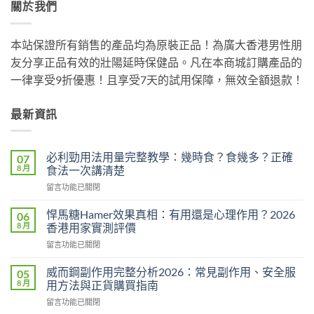
關於我們
本站保證所有銷售的產品均為原裝正品！為廣大香港男性朋
友分享正品有效的壯陽延時保健品。凡在本商城訂購產品的
一律享受9折優惠！且享受7天的試用保障，無效全額退款！
最新資訊
必利勁用法用量完整教學：幾時食？食幾多？正確
07
8 月
食法一次講清楚
在
留言功能已關閉
〈必
利
悍馬糖Hamer效果真相：有用還是心理作用？2026
06
勁
8 月
香港用家實測評價
用
在
留言功能已關閉
法
〈悍
用
馬
量
威而鋼副作用完整分析2026：常見副作用、安全服
05
糖
完
8 月
用方法與正貨購買指南
Hamer
整
在
留言功能已關閉
效
教
〈威