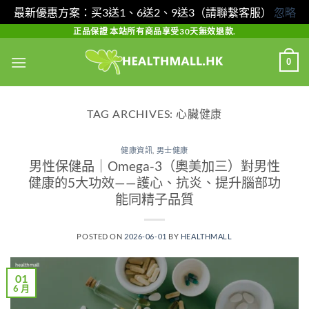
最新優惠方案：买3送1、6送2、9送3（請聯繫客服）
忽略
Skip
正品保證 本站所有商品享受30天無效退款.
to
0
content
TAG ARCHIVES:
心臟健康
健康資訊
,
男士健康
男性保健品｜Omega-3（奧美加三）對男性
健康的5大功效——護心、抗炎、提升腦部功
能同精子品質
POSTED ON
2026-06-01
BY
HEALTHMALL
01
6 月