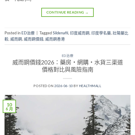
CONTINUE READING
→
Posted in
ED治療
|
Tagged
Sildenafil
,
印度威而鋼
,
印度學名藥
,
壯陽藥比
較
,
威而鋼
,
威而鋼價錢
,
威而鋼香港
ED治療
威而鋼價錢2026：藥房・網購・水貨三渠道
價格對比與風險指南
POSTED ON
2026-06-10
BY
HEALTHMALL
10
6 月