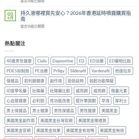
在
留言功能已關閉
作
用
食
〈Tadacip
用
還
幾
香
完
持久液哪裡買先安心？2026年香港延時噴霧購買指
03
是
多？
港
整
8 月
南
心
正
邊
分
理
確
在
留言功能已關閉
度
析
作
食
〈持
買
2026：
用？
法
久
正
常
2026
一
液
熱點關注
貨？
見
香
次
哪
2026
副
港
講
裡
年
作
用
清
買
購
用、
40歲男性健康
Cialis
Dapoxetine
ED
ED治療
ED藥物比較
家
楚〉
先
買
安
實
中
安
渠
全
PDE5抑制劑
PE治療
Priligy
Sildenafil
Vardenafil
他達拉非
測
心？
道
服
評
2026
＋
保健品
前列腺健康
副作用
助勃延時
勃起功能障礙
用
價〉
年
價
方
中
香
印度學名藥
壯陽藥
壯陽藥比較
威而鋼
威而鋼
微量元素
錢
法
港
完
與
延
心血管健康
必利勁
性功能改善
提升睪固酮
早洩
犀利士
整
正
時
指
貨
男士保健品
男士健康
男性保健品
男性健康
美國黑金
噴
南〉
購
霧
中
買
美國黑金副作用
美國黑金台灣官網
美國黑金哪裡買
購
指
買
南〉
美國黑金官網
美國黑金效果
美國黑金有效嗎
美國黑金無效
指
中
南〉