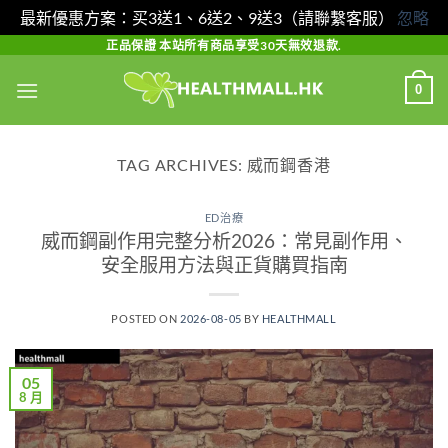
最新優惠方案：买3送1、6送2、9送3（請聯繫客服）
忽略
Skip
正品保證 本站所有商品享受30天無效退款.
to
0
content
TAG ARCHIVES:
威而鋼香港
ED治療
威而鋼副作用完整分析2026：常見副作用、
安全服用方法與正貨購買指南
POSTED ON
2026-08-05
BY
HEALTHMALL
05
8 月