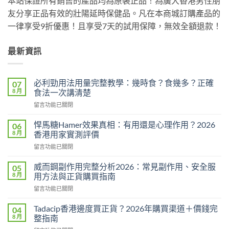
本站保證所有銷售的產品均為原裝正品！為廣大香港男性朋
友分享正品有效的壯陽延時保健品。凡在本商城訂購產品的
一律享受9折優惠！且享受7天的試用保障，無效全額退款！
最新資訊
必利勁用法用量完整教學：幾時食？食幾多？正確
07
8 月
食法一次講清楚
在
留言功能已關閉
〈必
利
悍馬糖Hamer效果真相：有用還是心理作用？2026
06
勁
8 月
香港用家實測評價
用
在
留言功能已關閉
法
〈悍
用
馬
量
威而鋼副作用完整分析2026：常見副作用、安全服
05
糖
完
8 月
用方法與正貨購買指南
Hamer
整
在
留言功能已關閉
效
教
〈威
果
學：
而
真
Tadacip香港邊度買正貨？2026年購買渠道＋價錢完
04
幾
鋼
相：
8 月
整指南
時
副
有
食？