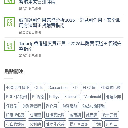
購
8 月
香港用家實測評價
用
買
在
留言功能已關閉
法
指
〈悍
用
南
馬
量
威而鋼副作用完整分析2026：常見副作用、安全服
05
2026：
糖
完
8 月
用方法與正貨購買指南
一
Hamer
整
粒
在
留言功能已關閉
效
教
藥
〈威
果
學：
同
而
真
Tadacip香港邊度買正貨？2026年購買渠道＋價錢完
04
幾
時
鋼
相：
8 月
整指南
時
解
副
有
食？
決
在
留言功能已關閉
作
用
食
硬
〈Tadacip
用
還
幾
度
香
完
是
多？
與
港
熱點關注
整
心
正
早
邊
分
理
確
洩
度
析
作
食
問
買
2026：
用？
40歲男性健康
Cialis
Dapoxetine
ED
ED治療
ED藥物比較
法
題〉
正
常
2026
一
中
貨？
見
香
PDE5抑制劑
PE治療
Priligy
Sildenafil
Vardenafil
他達拉非
次
2026
副
港
講
年
作
保健品
前列腺健康
副作用
助勃延時
勃起功能障礙
用
清
購
用、
家
楚〉
買
印度學名藥
壯陽藥
壯陽藥比較
威而鋼
威而鋼
微量元素
安
實
中
渠
全
測
道
心血管健康
必利勁
性功能改善
提升睪固酮
早洩
犀利士
服
評