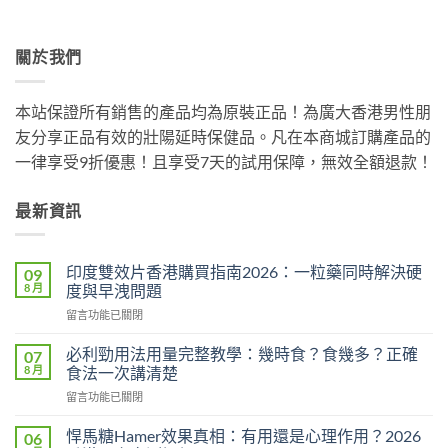
關於我們
本站保證所有銷售的產品均為原裝正品！為廣大香港男性朋
友分享正品有效的壯陽延時保健品。凡在本商城訂購產品的
一律享受9折優惠！且享受7天的試用保障，無效全額退款！
最新資訊
印度雙效片香港購買指南2026：一粒藥同時解決硬
09
8 月
度與早洩問題
在
留言功能已關閉
〈印
度
必利勁用法用量完整教學：幾時食？食幾多？正確
07
雙
8 月
食法一次講清楚
效
在
留言功能已關閉
片
〈必
香
利
港
悍馬糖Hamer效果真相：有用還是心理作用？2026
06
勁