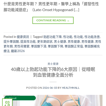
什麼是男性更年期？ 男性更年期，醫學上稱為「遲發性性
腺功能減退症」（Late-Onset Hypogonadi […]
CONTINUE READING
→
Posted in
健康資訊
|
Tagged
勃起功能下降
,
性功能
,
性功能
,
性功能改善
,
提升睪固酮
,
提高性功能
,
更年期症狀
,
男士健康
,
男性健康
,
男性健康
,
男性
更年期
,
男性荷爾蒙
,
睪固酮下滑
,
睪固酮下降
,
睪固酮正常值
,
睪固酮補充
療法
,
翻新2026
男士健康
40歲以上勃起功能下降的6大原因｜從睡眠
到血管健康全面分析
POSTED ON
2026-06-03
BY
HEALTHMALL
03
6 月