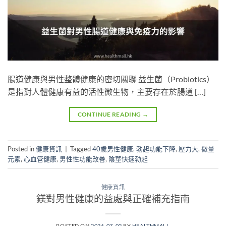
腸道健康與男性整體健康的密切關聯 益生菌（Probiotics）
是指對人體健康有益的活性微生物，主要存在於腸道 […]
CONTINUE READING
→
Posted in
健康資訊
|
Tagged
40歲男性健康
,
勃起功能下降
,
壓力大
,
微量
元素
,
心血管健康
,
男性性功能改善
,
陰莖快速勃起
健康資訊
鎂對男性健康的益處與正確補充指南
POSTED ON
2026-07-02
BY
HEALTHMALL