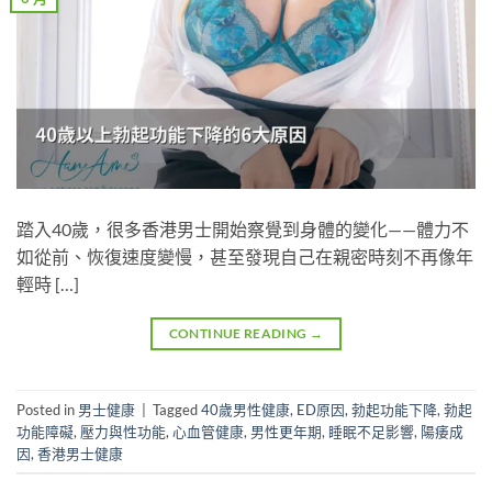
踏入40歲，很多香港男士開始察覺到身體的變化——體力不
如從前、恢復速度變慢，甚至發現自己在親密時刻不再像年
輕時 […]
CONTINUE READING
→
Posted in
男士健康
|
Tagged
40歲男性健康
,
ED原因
,
勃起功能下降
,
勃起
功能障礙
,
壓力與性功能
,
心血管健康
,
男性更年期
,
睡眠不足影響
,
陽痿成
因
,
香港男士健康