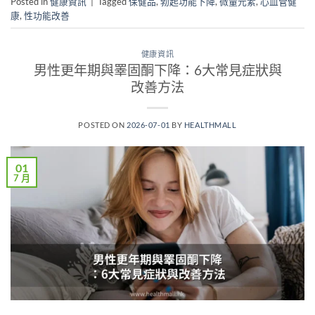
Posted in
健康資訊
|
Tagged
保健品
,
勃起功能下降
,
微量元素
,
心血管健
康
,
性功能改善
健康資訊
男性更年期與睪固酮下降：6大常見症狀與
改善方法
POSTED ON
2026-07-01
BY
HEALTHMALL
01
7 月