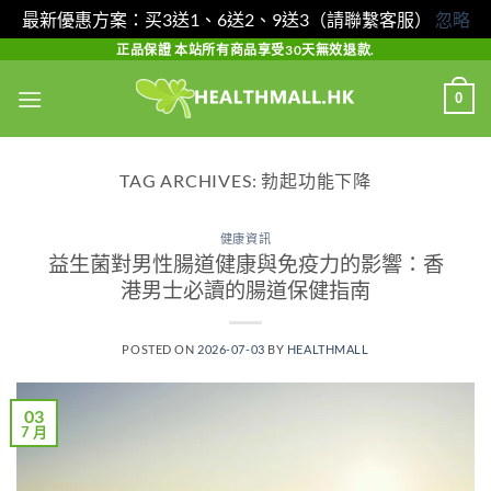
最新優惠方案：买3送1、6送2、9送3（請聯繫客服）
忽略
Skip
正品保證 本站所有商品享受30天無效退款.
to
0
content
TAG ARCHIVES:
勃起功能下降
健康資訊
益生菌對男性腸道健康與免疫力的影響：香
港男士必讀的腸道保健指南
POSTED ON
2026-07-03
BY
HEALTHMALL
03
7 月