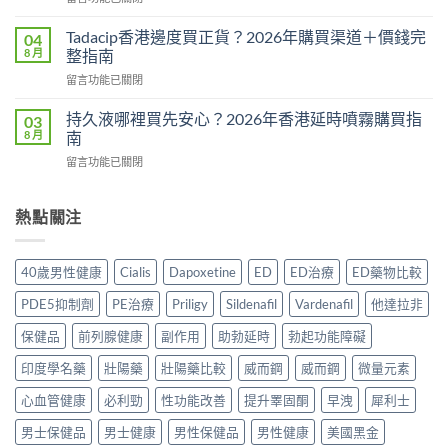
教
〈威
果
學：
而
真
Tadacip香港邊度買正貨？2026年購買渠道＋價錢完
04
幾
鋼
相：
8 月
整指南
時
副
有
食？
在
留言功能已關閉
作
用
食
〈Tadacip
用
還
幾
香
完
持久液哪裡買先安心？2026年香港延時噴霧購買指
03
是
多？
港
整
8 月
南
心
正
邊
分
理
確
在
留言功能已關閉
度
析
作
食
〈持
買
2026：
用？
法
久
正
常
2026
一
液
熱點關注
貨？
見
香
次
哪
2026
副
港
講
裡
年
作
用
清
買
購
用、
40歲男性健康
Cialis
Dapoxetine
ED
ED治療
ED藥物比較
家
楚〉
先
買
安
實
中
安
渠
全
PDE5抑制劑
PE治療
Priligy
Sildenafil
Vardenafil
他達拉非
測
心？
道
服
評
2026
＋
保健品
前列腺健康
副作用
助勃延時
勃起功能障礙
用
價〉
年
價
方
中
香
印度學名藥
壯陽藥
壯陽藥比較
威而鋼
威而鋼
微量元素
錢
法
港
完
與
延
心血管健康
必利勁
性功能改善
提升睪固酮
早洩
犀利士
整
正
時
指
貨
男士保健品
男士健康
男性保健品
男性健康
美國黑金
噴
南〉
購