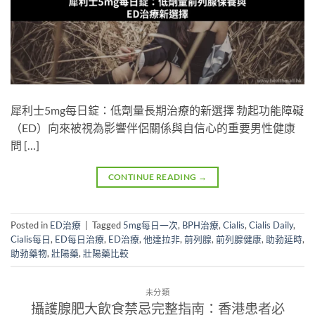
犀利士5mg每日錠：低劑量長期治療的新選擇 勃起功能障礙
（ED）向來被視為影響伴侶關係與自信心的重要男性健康
問 […]
CONTINUE READING
→
Posted in
ED治療
|
Tagged
5mg每日一次
,
BPH治療
,
Cialis
,
Cialis Daily
,
Cialis每日
,
ED每日治療
,
ED治療
,
他達拉非
,
前列腺
,
前列腺健康
,
助勃延時
,
助勃藥物
,
壯陽藥
,
壯陽藥比較
未分類
攝護腺肥大飲食禁忌完整指南：香港患者必