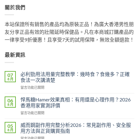
關於我們
本站保證所有銷售的產品均為原裝正品！為廣大香港男性朋
友分享正品有效的壯陽延時保健品。凡在本商城訂購產品的
一律享受9折優惠！且享受7天的試用保障，無效全額退款！
最新資訊
必利勁用法用量完整教學：幾時食？食幾多？正確
07
8 月
食法一次講清楚
在
留言功能已關閉
〈必
利
悍馬糖Hamer效果真相：有用還是心理作用？2026
06
勁
8 月
香港用家實測評價
用
在
留言功能已關閉
法
〈悍
用
馬
量
威而鋼副作用完整分析2026：常見副作用、安全服
05
糖
完
8 月
用方法與正貨購買指南
Hamer
整
在
留言功能已關閉
效