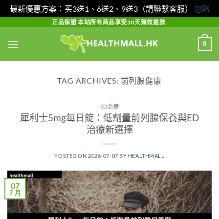
最新優惠方案：买3送1、6送2、9送3（請聯繫客服）
忽略
Skip
正品保證 本站所有商品享受30天無效退款.
to
0
content
TAG ARCHIVES:
前列腺健康
ED治療
犀利士5mg每日錠：低劑量前列腺保養與ED
治療新選擇
POSTED ON
2026-07-07
BY
HEALTHMALL
07
7 月