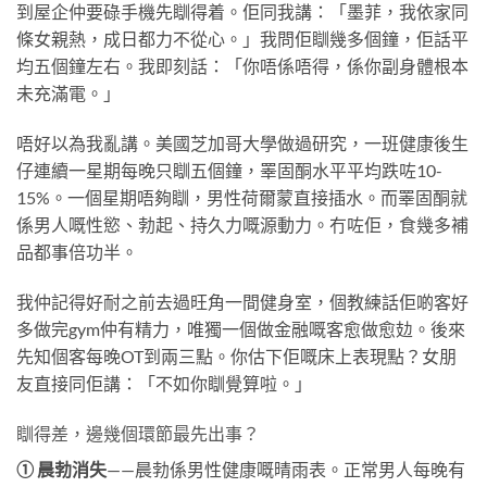
到屋企仲要碌手機先瞓得着。佢同我講：「墨菲，我依家同
條女親熱，成日都力不從心。」我問佢瞓幾多個鐘，佢話平
均五個鐘左右。我即刻話：「你唔係唔得，係你副身體根本
未充滿電。」
唔好以為我亂講。美國芝加哥大學做過研究，一班健康後生
仔連續一星期每晚只瞓五個鐘，睪固酮水平平均跌咗10-
15%。一個星期唔夠瞓，男性荷爾蒙直接插水。而睪固酮就
係男人嘅性慾、勃起、持久力嘅源動力。冇咗佢，食幾多補
品都事倍功半。
我仲記得好耐之前去過旺角一間健身室，個教練話佢啲客好
多做完gym仲有精力，唯獨一個做金融嘅客愈做愈攰。後來
先知個客每晚OT到兩三點。你估下佢嘅床上表現點？女朋
友直接同佢講：「不如你瞓覺算啦。」
瞓得差，邊幾個環節最先出事？
① 晨勃消失
——晨勃係男性健康嘅晴雨表。正常男人每晚有