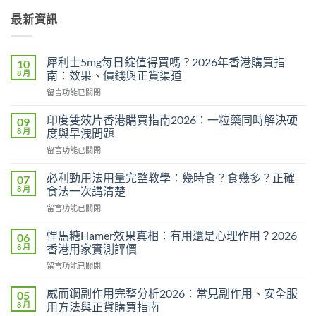
最新資訊
犀利士5mg每日錠值得買嗎？2026年香港購買指
10
8 月
南：效果、價錢與正貨渠道
在
留言功能已關閉
〈犀
利
印度雙效片香港購買指南2026：一粒藥同時解決硬
09
士
8 月
度與早洩問題
5mg
在
留言功能已關閉
每
〈印
日
度
錠
必利勁用法用量完整教學：幾時食？食幾多？正確
07
雙
值
8 月
食法一次講清楚
效
得
在
留言功能已關閉
片
買
〈必
香
嗎？
利
港
悍馬糖Hamer效果真相：有用還是心理作用？2026
06
2026
勁
購
8 月
香港用家實測評價
年
用
買
香
在
留言功能已關閉
法
指
港
〈悍
用
南
購
馬
量
威而鋼副作用完整分析2026：常見副作用、安全服
05
2026：
買
糖
完
8 月
用方法與正貨購買指南
一
指
Hamer
整