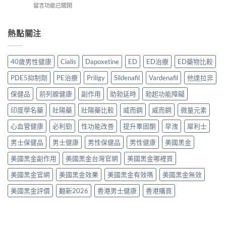
粒
南：
在
留言功能已關閉
效
教
藥
效
〈威
果
學：
同
果、
而
真
幾
時
價
鋼
熱點關注
相：
時
解
錢
副
有
食？
決
與
作
用
食
硬
正
用
還
幾
40歲男性健康
Cialis
Dapoxetine
ED
ED治療
ED藥物比較
度
貨
完
是
多？
與
渠
整
心
正
PDE5抑制劑
PE治療
Priligy
Sildenafil
Vardenafil
他達拉非
早
道〉
分
理
確
洩
中
析
作
保健品
前列腺健康
副作用
助勃延時
勃起功能障礙
食
問
2026：
用？
法
題〉
常
印度學名藥
壯陽藥
壯陽藥比較
威而鋼
威而鋼
微量元素
2026
一
中
見
香
次
副
心血管健康
必利勁
性功能改善
提升睪固酮
早洩
犀利士
港
講
作
用
清
男士保健品
男士健康
男性保健品
男性健康
美國黑金
用、
家
楚〉
安
實
中
美國黑金副作用
美國黑金台灣官網
美國黑金哪裡買
全
測
服
評
美國黑金官網
美國黑金效果
美國黑金有效嗎
美國黑金無效
用
價〉
方
中
美國黑金評價
翻新2026
香港男士健康
香港購買
法
與
正
貨