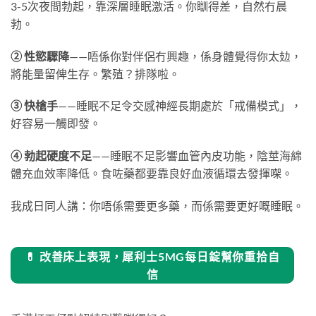
3-5次夜間勃起，靠深層睡眠激活。你瞓得差，自然冇晨
勃。
② 性慾驟降
——唔係你對伴侶冇興趣，係身體覺得你太攰，
將能量留俾生存。繁殖？排隊啦。
③ 快槍手
——睡眠不足令交感神經長期處於「戒備模式」，
好容易一觸即發。
④ 勃起硬度不足
——睡眠不足影響血管內皮功能，陰莖海綿
體充血效率降低。食咗藥都要靠良好血液循環去發揮㗎。
我成日同人講：你唔係需要更多藥，而係需要更好嘅睡眠。
💊 改善床上表現，犀利士5MG每日錠幫你重拾自
信