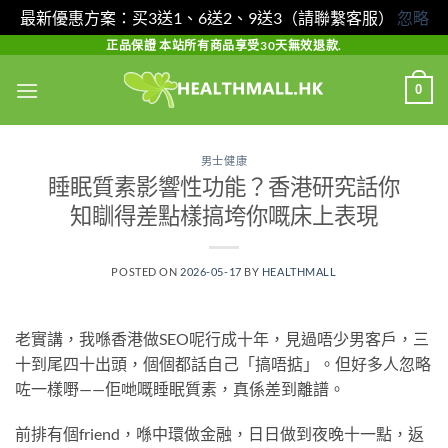
最新優惠方案：买3送1、6送2、9送3（請聯繫客服）
忽略
Skip
正品保證 本站所有商品享受30天無效退款.
to
0
content
男士健康
睡眠質素影響性功能？香港研究話你
知瞓得差點樣搞垮你嘅床上表現
POSTED ON
2026-05-17
BY
HEALTHMALL
老實講，我喺香港做SEO呢行成十年，見過唔少男客戶，三
十到尾四十出頭，個個都話自己「搞唔掂」。但好多人忽略
咗一樣嘢——佢哋嘅睡眠質素，真係差到離譜。
前排有個friend，喺中環做金融，日日做到夜晚十一點，返