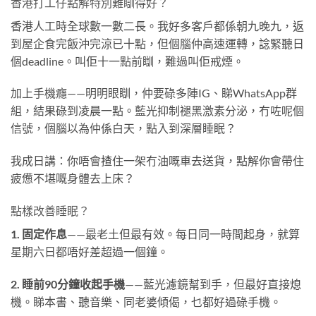
香港打工仔點解特別難瞓得好？
香港人工時全球數一數二長。我好多客戶都係朝九晚九，返
到屋企食完飯沖完涼已十點，但個腦仲高速運轉，諗緊聽日
個deadline。叫佢十一點前瞓，難過叫佢戒煙。
加上手機癮——明明眼瞓，仲要碌多陣IG、睇WhatsApp群
組，結果碌到凌晨一點。藍光抑制褪黑激素分泌，冇咗呢個
信號，個腦以為仲係白天，點入到深層睡眠？
我成日講：你唔會揸住一架冇油嘅車去送貨，點解你會帶住
疲憊不堪嘅身體去上床？
點樣改善睡眠？
1. 固定作息
——最老土但最有效。每日同一時間起身，就算
星期六日都唔好差超過一個鐘。
2. 睡前90分鐘收起手機
——藍光濾鏡幫到手，但最好直接熄
機。睇本書、聽音樂、同老婆傾偈，乜都好過碌手機。