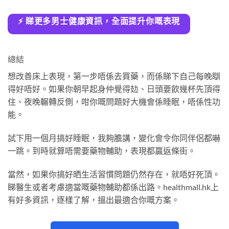
⚡ 睇更多男士健康資訊，全面提升你嘅表現
總結
想改善床上表現，第一步唔係去買藥，而係睇下自己每晚瞓
得好唔好。如果你朝早起身仲覺得攰、日頭要飲幾杯先頂得
住、夜晚輾轉反側，咁你嘅問題好大機會係睡眠，唔係性功
能。
試下用一個月搞好睡眠，我夠膽講，變化會令你同伴侶都嚇
一跳。到時就算唔需要藥物輔助，表現都贏返條街。
當然，如果你搞好晒生活習慣問題仍然存在，就唔好死頂。
睇醫生或者考慮適當嘅藥物輔助都係出路。healthmall.hk上
有好多資訊，逐樣了解，搵出最適合你嘅方案。