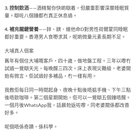
3. 控制飲酒
——酒精幫你快啲瞓着，但嚴重影響深層睡眠質
量。瞓咗八個鐘都冇真正休息過。
4. 補充關鍵營養
——鋅、鎂、維他命D對男性荷爾蒙同睡眠
都好重要。香港男人食嘢求其，呢啲微量元素長期不足。
大埔真人個案
舊年有個住大埔嘅客戶，四十歲，做地盤工程。三年以嚟冇
試過一覺瞓天光，每晚醒三四次。床上表現災難級，老婆開
始有微言。佢試過好多補品，冇一樣有用。
我教佢每日同一時間起身、夜晚十點後唔掂手機、下午三點
後唔飲咖啡。第二個星期開始，佢可以一覺瞓五個鐘唔醒。
一個月後WhatsApp我，話晨勃返咗嚟，同老婆關係都改善
好多。
呢個唔係奇蹟，係科學。