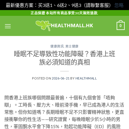
最新優惠方案：买3送1、6送2、9送3（請聯繫客服）
忽略
Skip
正品保證 本站所有商品享受30天無效退款.
to
0
content
健康資訊
,
男士健康
睡眠不足導致性功能障礙？香港上班
族必須知道的真相
POSTED ON
2026-06-21
BY
HEALTHMALL
問香港上班族哪個問題最普遍，十個有九個會答「唔夠
瞓」。工時長、壓力大、睡前滑手機，早已成為港人的生活
常態。但你知道嗎？長期睡眠不足不只影響精神狀態，更直
接衝擊你的性生活——研究證實，每晚睡眠少於5小時的男
性，睪固酮水平會下降15%，勃起功能障礙（ED）的風險