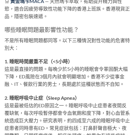
🛒
黃金瑪卡MACA
— 天然瑪卡萃取，有助提升精力與性
慾，適合因疲勞導致性功能下降的香港上班族。香港現貨正
品，隱密包裝速遞。
哪些睡眠問題最影響性功能？
不是所有睡眠問題都同等。以下三種情況對性功能的危害特
別大：
1. 睡眠時間嚴重不足（<5小時）
這是最直接的問題。每晚少於5小時的睡眠會令睪固酮大幅
下降，ED風險在3個月內就會明顯增加。香港不少從事金
融、IT、餐飲行業的男士，長期處於這種狀態而不自知。
2. 睡眠呼吸中止症（Sleep Apnea）
這是最被低估的ED原因之一。睡眠呼吸中止症患者夜間反
覆缺氧，每次呼吸暫停都會令血氧飽和度下降，對心血管系
統造成巨大壓力。研究表明，約四成至六成的睡眠呼吸中止
症患者同時患有ED。常見症狀包括：打鼻鼾聲音極大、夜