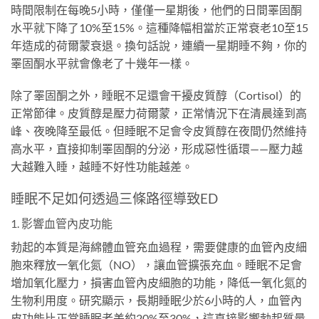
時間限制在每晚5小時，僅僅一星期後，他們的日間睪固酮
水平就下降了10%至15%。這種降幅相當於正常衰老10至15
年造成的荷爾蒙衰退。換句話說，連續一星期睡不夠，你的
睪固酮水平就會像老了十幾年一樣。
除了睪固酮之外，睡眠不足還會干擾皮質醇（Cortisol）的
正常節律。皮質醇是壓力荷爾蒙，正常情況下在清晨達到高
峰、夜晚降至最低。但睡眠不足會令皮質醇在夜間仍然維持
高水平，直接抑制睪固酮的分泌，形成惡性循環——壓力越
大越難入睡，越睡不好性功能越差。
睡眠不足如何透過三條路徑導致ED
1. 影響血管內皮功能
勃起的本質是海綿體血管充血過程，需要健康的血管內皮細
胞來釋放一氧化氮（NO），讓血管擴張充血。睡眠不足會
增加氧化壓力，損害血管內皮細胞的功能，降低一氧化氮的
生物利用度。研究顯示，長期睡眠少於6小時的人，血管內
皮功能比正常睡眠者差約20%至30%，這直接影響勃起質量