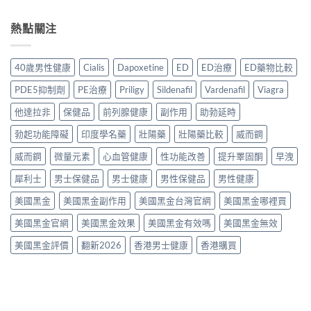
〈必
買
購
用、
家
利
先
買
安
實
勁
熱點關注
安
渠
全
測
與
心？
道
服
評
其
2026
＋
用
價〉
他
年
價
40歲男性健康
Cialis
Dapoxetine
ED
ED治療
ED藥物比較
方
中
早
香
錢
法
洩
港
完
PDE5抑制劑
PE治療
Priligy
Sildenafil
Vardenafil
Viagra
與
藥
延
整
正
物
時
他達拉非
保健品
前列腺健康
副作用
助勃延時
指
貨
比
噴
南〉
購
較
勃起功能障礙
印度學名藥
壯陽藥
壯陽藥比較
威而鋼
霧
中
買
2026：
購
指
口
威而鋼
微量元素
心血管健康
性功能改善
提升睪固酮
早洩
買
南〉
服
指
中
犀利士
男士保健品
男士健康
男性保健品
男性健康
藥、
南〉
噴
中
美國黑金
美國黑金副作用
美國黑金台灣官網
美國黑金哪裡買
劑、
雙
美國黑金官網
美國黑金效果
美國黑金有效嗎
美國黑金無效
效
片
美國黑金評價
翻新2026
香港男士健康
香港購買
點
樣
揀？〉
中