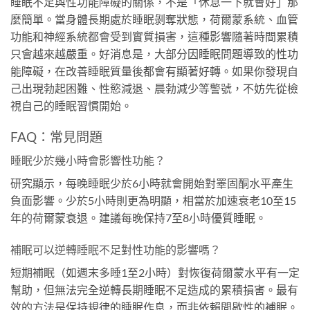
睡眠不足與性功能障礙的關係，不是「休息一下就會好」那
麼簡單。當身體長期處於睡眠剝奪狀態，荷爾蒙系統、血管
功能和神經系統都會受到實質損害，這種影響隨著時間累積
只會越來越嚴重。好消息是，大部分因睡眠問題導致的性功
能障礙，在改善睡眠質量後都會有顯著好轉。如果你發現自
己出現勃起困難、性慾減退、晨勃減少等警號，不妨先從檢
視自己的睡眠習慣開始。
FAQ：常見問題
睡眠少於幾小時會影響性功能？
研究顯示，每晚睡眠少於6小時就會開始對睪固酮水平產生
負面影響。少於5小時則更為明顯，相當於加速衰老10至15
年的荷爾蒙衰退。建議每晚保持7至8小時優質睡眠。
補眠可以逆轉睡眠不足對性功能的影響嗎？
短期補眠（如週末多睡1至2小時）對恢復荷爾蒙水平有一定
幫助，但無法完全逆轉長期睡眠不足造成的累積損害。最有
效的方法是保持規律的睡眠作息，而非依賴間歇性的補眠。