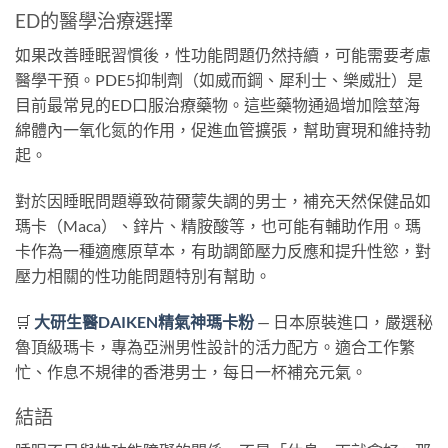
ED的醫學治療選擇
如果改善睡眠習慣後，性功能問題仍然持續，可能需要考慮
醫學干預。PDE5抑制劑（如威而鋼、犀利士、樂威壯）是
目前最常見的ED口服治療藥物。這些藥物通過增加陰莖海
綿體內一氧化氮的作用，促進血管擴張，幫助實現和維持勃
起。
對於因睡眠問題導致荷爾蒙失調的男士，補充天然保健品如
瑪卡（Maca）、鋅片、精胺酸等，也可能有輔助作用。瑪
卡作為一種適應原草本，有助調節壓力反應和提升性慾，對
壓力相關的性功能問題特別有幫助。
🛒
大研生醫DAIKEN精氣神瑪卡粉
— 日本原裝進口，嚴選秘
魯頂級瑪卡，專為亞洲男性設計的活力配方。適合工作繁
忙、作息不規律的香港男士，每日一杯補充元氣。
結語