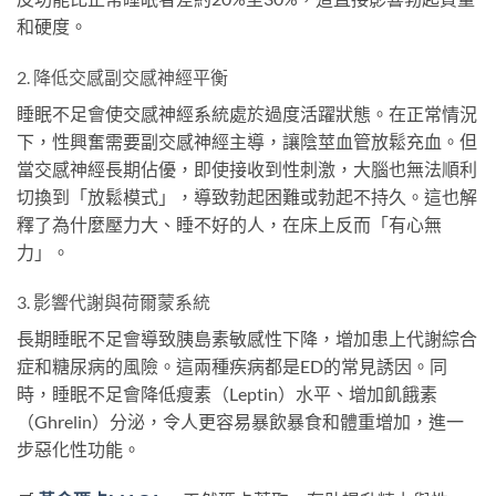
和硬度。
2. 降低交感副交感神經平衡
睡眠不足會使交感神經系統處於過度活躍狀態。在正常情況
下，性興奮需要副交感神經主導，讓陰莖血管放鬆充血。但
當交感神經長期佔優，即使接收到性刺激，大腦也無法順利
切換到「放鬆模式」，導致勃起困難或勃起不持久。這也解
釋了為什麼壓力大、睡不好的人，在床上反而「有心無
力」。
3. 影響代謝與荷爾蒙系統
長期睡眠不足會導致胰島素敏感性下降，增加患上代謝綜合
症和糖尿病的風險。這兩種疾病都是ED的常見誘因。同
時，睡眠不足會降低瘦素（Leptin）水平、增加飢餓素
（Ghrelin）分泌，令人更容易暴飲暴食和體重增加，進一
步惡化性功能。