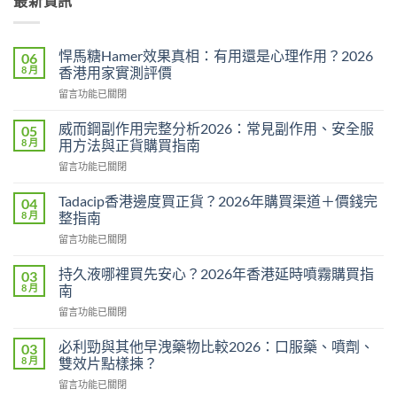
最新資訊
悍馬糖Hamer效果真相：有用還是心理作用？2026
06
8 月
香港用家實測評價
在
留言功能已關閉
〈悍
馬
威而鋼副作用完整分析2026：常見副作用、安全服
05
糖
8 月
用方法與正貨購買指南
Hamer
在
留言功能已關閉
效
〈威
果
而
真
Tadacip香港邊度買正貨？2026年購買渠道＋價錢完
04
鋼
相：
8 月
整指南
副
有
在
留言功能已關閉
作
用
〈Tadacip
用
還
香
完
持久液哪裡買先安心？2026年香港延時噴霧購買指
03
是
港
整
8 月
南
心
邊
分
理
在
留言功能已關閉
度
析
作
〈持
買
2026：
用？
久
正
必利勁與其他早洩藥物比較2026：口服藥、噴劑、
03
常
2026
液
貨？
8 月
雙效片點樣揀？
見
香
哪
2026
副
港
在
留言功能已關閉
裡
年
作
用