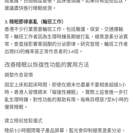
間驚醒、日間極度疲倦、起床後頭痛。如果你有這些症狀，
建議盡快進行睡眠檢測。
3. 睡眠節律紊亂（輪班工作）
香港不少行業需要輪班工作，包括醫護、保安、交通運輸
等。輪班工作者因為生理時鐘長期被打亂，褪黑激素分泌異
常，會直接影響睪固酮的分泌節律。研究發現，輪班工作者
出現ED的機率是正常作息者的1.6倍。
改善睡眠以恢復性功能的實用方法
調整作息習慣
固定上床和起床時間，即使在週末也盡量不要相差超過1小
時。香港人習慣週末「報復性補眠」，實際上這會進一步打
亂生理時鐘，對性功能的幫助有限。每晚目標是7至8小時的
優質睡眠。
建立睡前放鬆儀式
睡前1小時關閉電子產品屏幕，藍光會抑制褪黑激素分泌，