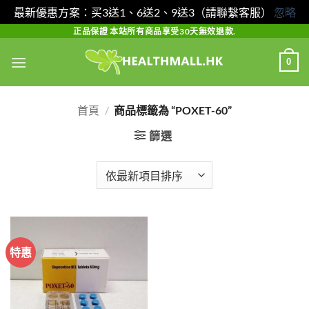
最新優惠方案：买3送1、6送2、9送3（請聯繫客服）
忽略
Skip
正品保證 本站所有商品享受30天無效退款.
to
0
content
首頁
/
商品標籤為 “POXET-60”
篩選
特惠