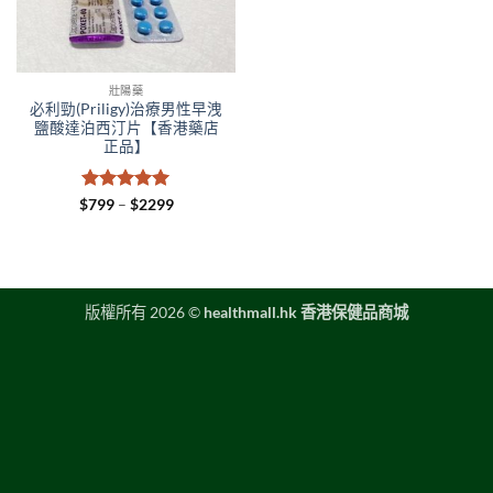
壯陽藥
必利勁(Priligy)治療男性早洩
鹽酸達泊西汀片【香港藥店
正品】
評分
5
滿
Price
$
799
–
$
2299
range:
分 5
$799
through
$2299
版權所有 2026 ©
healthmall.hk 香港保健品商城