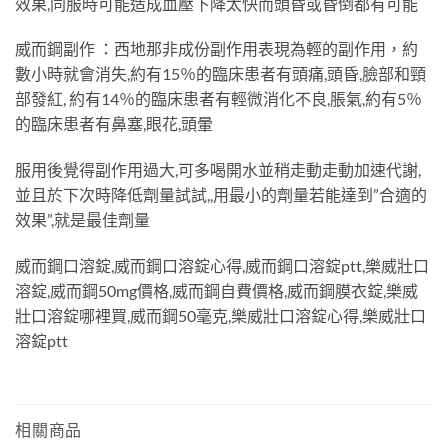
效果,同服時可能造成血壓下降太快而頭昏或昏倒都有可能
威而鋼副作 ：西地那非成份副作用表現為輕的副作用，約
數小時就會消失,約有15％的臨床患者有頭痛,頭昏,臉部和頸
部發紅, 約有14％的臨床患者有輕微消化不良,脹氣,約有5％
的臨床患者有鼻塞,眼花,頭暈
服用後覺得副作用過大,可多喝開水並稍走動走動加速代謝,
並且於下次時降低劑量試試,,用最小的劑量若能達到”合適的
效果”,就是最佳劑量
威而鋼口溶錠,威而鋼口溶錠心得,威而鋼口溶錠ptt,樂威壯口
溶錠,威而鋼50mg價格,威而鋼自費價格,威而鋼膜衣錠,樂威
壯口溶錠哪裡買,威而鋼50毫克,樂威壯口溶錠心得,樂威壯口
溶錠ptt
相關商品