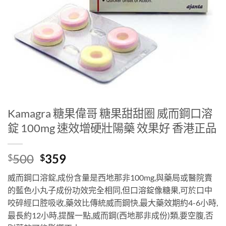
Kamagra 糖果偉哥 糖果甜甜圈 威而鋼口溶
錠 100mg 速效增硬壯陽藥 效果好 香港正品
Original
Current
500
359
$
$
price
price
威而鋼口溶錠,成份含量是西地那非100mg,與藥局或醫院賣
was:
is:
的藍色小丸子成份功效完全相同,但口溶錠像糖果,可於口中
$500.
$359.
咬碎經口腔吸收,藥效比傳統威而鋼快,最大藥效期約4-6小時,
最長約12小時,提醒一點,威而鋼(西地那非成份)類,要空腹,否