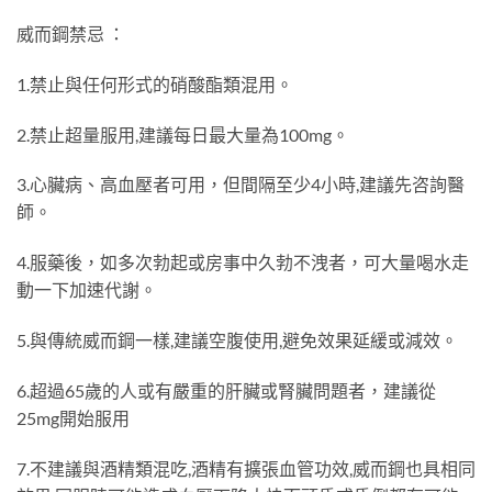
威而鋼禁忌 ：
1.禁止與任何形式的硝酸酯類混用。
2.禁止超量服用,建議每日最大量為100mg。
3.心臟病、高血壓者可用，但間隔至少4小時,建議先咨詢醫
師。
4.服藥後，如多次勃起或房事中久勃不洩者，可大量喝水走
動一下加速代謝。
5.與傳統威而鋼一樣,建議空腹使用,避免效果延緩或減效。
6.超過65歲的人或有嚴重的肝臟或腎臟問題者，建議從
25mg開始服用
7.不建議與酒精類混吃,酒精有擴張血管功效,威而鋼也具相同