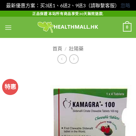
最新優惠方案：买3送1、6送2、9送3（請聯繫客服）
忽略
Skip
正品保證 本站所有商品享受30天無效退款.
to
0
content
首頁
/
壯陽藥
特惠