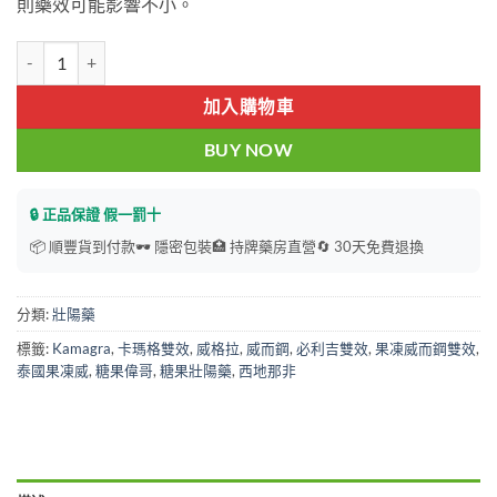
則藥效可能影響不小。
Kamagra 糖果偉哥 糖果甜甜圈 威而鋼口溶錠 100mg 速效增硬壯陽藥
加入購物車
BUY NOW
🔒 正品保證 假一罰十
📦 順豐貨到付款
🕶️ 隱密包裝
🏥 持牌藥房直營
🔄 30天免費退換
分類:
壯陽藥
標籤:
Kamagra
,
卡瑪格雙效
,
威格拉
,
威而鋼
,
必利吉雙效
,
果凍威而鋼雙效
,
泰國果凍威
,
糖果偉哥
,
糖果壯陽藥
,
西地那非