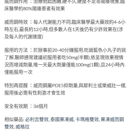
威而鋼作用 ：治療勃起困難,硬不久,硬度不足等陽痿現象,臨
床醫學約80%陽痿患者有效果
威而鋼時效 ：每人代謝能力不同,臨床醫學最大藥效約4-6小
時左右,最長約12小時,但多數人在1天後仍有少許效果在(涉
及每人的代謝速度)
服用的方法 ：於辦事前20-40分鐘服用,吃過藍色小丸子的就
了解,醫師通常建議初服用者吃50mg(半顆),依呈現效果視情
況而增減劑量,唯一天最大劑量僅能100mg(1顆),且24小時內
僅能服用一次
特別再提醒 ：威而鋼屬PDE5抑劑量,與犀利士或樂威壯一樣,
服用後必需有性刺激才會生效
安全有效期 ：36個月
相似藥品:
必利吉雙效
,
泰國果凍威
,
卡瑪格雙效
,
果凍威而鋼
雙效
,
威格拉