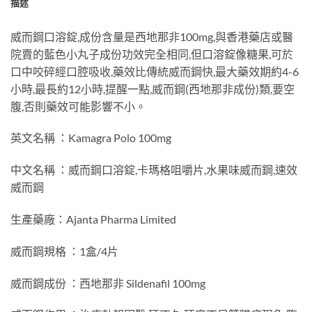
描述
威而鋼口溶錠,成份含量是西地那非100mg,與香港藥店或醫
院賣的藍色小丸子成份功效完全相同,但口溶錠像糖果,可於
口中咬碎經口腔吸收,藥效比傳統威而鋼快,最大藥效期約4-6
小時,最長約12小時,提醒一點,威而鋼(西地那非成份)類,要空
腹,否則藥效可能影響不小。
英文名稱 ：Kamagra Polo 100mg
中文名稱 ：威而鋼口溶錠,卡瑪格咀嚼片,水果味威而鋼,速效
威而鋼
生產藥廠：Ajanta Pharma Limited
威而鋼規格 ：1盒/4片
威而鋼成份 ：西地那非 Sildenafil 100mg