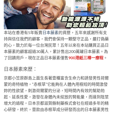
本站在香港有5年販賣
日本藤素
的資歷，五年來感謝所有支
持與信任我們的顧客，我們會保持一顆堅守正品，嚴打偽藥
的心，致力於每一位台灣民眾！五年以來在本站購買正品日
本藤素的顧客超過30萬人，累計售出200萬罐日本藤素。為
了回饋用戶，現在正品日本藤素僅售
900港紙三樽一療程
。
日本藤素來歷：
京都小笠原群島上面生長著壹種富含生命力和誘發男性荷爾
蒙的奇特植物，“赤根草”它能夠在人體內用極短的時間激發
妳的性欲望，刺激荷爾蒙的分泌，短時間內有效的幫助勃
起、延長性愛，激發在身體內未綻放的腎能量，而達到陰莖
增大的過程，日本京都滋賀縣制藥株式會社在經過多年的精
心研發，終於，壹款由赤根草成分研發而出的日本藤素男性