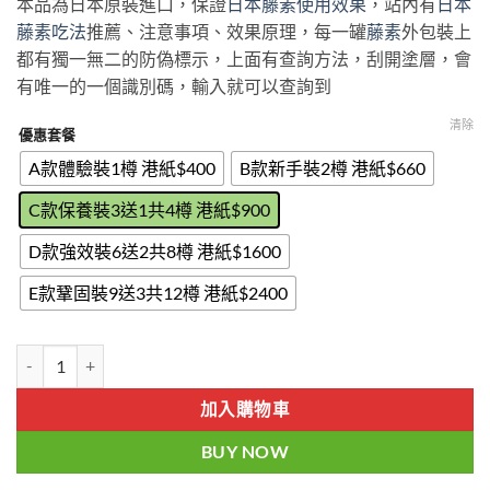
本品為日本原裝進口，保證
日本藤素使用效果
，站內有
日本
$400
藤素吃法
推薦、注意事項、效果原理，每一罐
藤素
外包裝上
through
都有獨一無二的防偽標示，上面有查詢方法，刮開塗層，會
$2400
有唯一的一個識別碼，輸入就可以查詢到
清除
優惠套餐
A款體驗裝1樽 港紙$400
B款新手裝2樽 港紙$660
C款保養裝3送1共4樽 港紙$900
D款強效裝6送2共8樽 港紙$1600
E款鞏固裝9送3共12樽 港紙$2400
日本騰素|日本藤素|無效退款|綠色動植物提純|效果明顯|評價好|香港官
加入購物車
BUY NOW