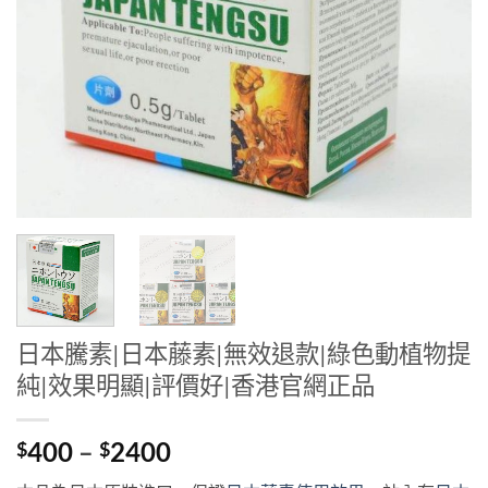
日本騰素|日本藤素|無效退款|綠色動植物提
純|效果明顯|評價好|香港官網正品
Price
400
–
2400
$
$
range: