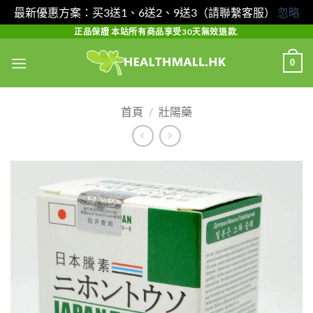
最新優惠方案：买3送1、6送2、9送3（請聯繫客服）
忽略
Skip
正品保證 本站所有商品享受30天無效退款.
to
0
content
首頁
/
壯陽藥