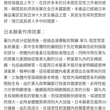
速效保健品上市了，在許許多多的日本居民及性工作者的使
用，瞬間其好評與效果在全日本擴散開，本產品已經被日本
藥品署認定為亞洲十大安全藥品之壹，其安全性得到壹致好
評，現已成爲男人手中的瑰寶。
日本藤素作用效果：
藥丸內成分從服用後，經過血液運輸到腎臟-睪丸-陰莖等壹
系統裏面，其中含有獨特的藥物因子先在腎臟尋找收到損傷
的部分，把體內的毒素垃圾開始清理出去，同時作用在睪丸
的微量元素開始促進睪丸酮的分泌，修復睪丸內的生精組
織，包括曲細精管。在服用日本藤素半個月後會明顯感覺神
清氣爽，精神抖擻，這些都是體內毒素清理出去後帶來的效
果，之後體內受損細胞基本修復，陰莖內海綿體壹系列細胞
開始生長，由於睪丸與腎臟都已恢復到健康狀態，此時性能
力也會明顯增強，繼續服用則細胞開始正常的分裂，藥丸內
含有細胞增長的營養元素，而保證細胞快速增長，保證陰莖
的增大。此時身體體質將得到大大加強。日本藤素在服用30
分鐘後，由於其成分，在接受性刺激體內荷爾蒙將會大量分