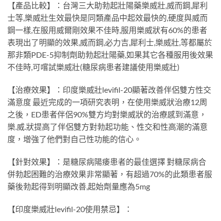
【產品比較】：台灣三大助勃起壯陽藥樂威壯,威而鋼,犀利
士等,樂威壯生效最快是同類產品中起效最快的,硬度與威而
鋼一樣,在服用威爾剛效果不佳時,服用樂威狀有60%的患者
表現出了明顯的效果,威而鋼,必力吉,犀利士,樂威壯,等都屬於
那非類PDE-5抑制劑助勃起壯陽藥,如果其它各種服用後效果
不佳時,可嚐試樂威壯(糖尿病患者建議使用樂威壯)
【治療效果】：印度樂威壯levifil-20顯著改善伴侶雙方性交
滿意度 最近完成的一項研究表明，在使用樂威狀治療12周
之後，ED患者伴侶90%雙方均對樂威狀的治療感到滿意，
樂.威.狀提高了伴侶雙方對勃起功能、性交和性高潮的滿意
度，增強了他們對自己性功能的信心。
【針對效果】：是糖尿病陽痿患者的最佳選擇 對糖尿病合
併勃起困難的治療效果非常顯著，有超過70%的此類患者服
藥後勃起得到明顯改善,起始劑量應為5mg
【印度樂威壯levifil-20使用禁忌】：