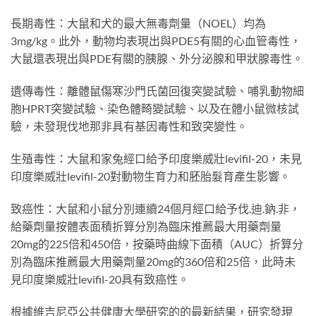
長期毒性：大鼠和犬的最大無毒劑量（NOEL）均為
3mg/kg。此外，動物均表現出與PDE5有關的心血管毒性，
大鼠還表現出與PDE有關的胰腺、外分泌腺和甲狀腺毒性。
遺傳毒性：離體鼠傷寒沙門氏菌回復突變試驗、哺乳動物細
胞HPRT突變試驗、染色體畸變試驗、以及在體小鼠微核試
驗，未發現伐地那非具有基因毒性和致突變性。
生殖毒性：大鼠和家兔經口給予印度樂威壯levifil-20，未見
印度樂威壯levifil-20對動物生育力和胚胎髮育產生影響。
致癌性：大鼠和小鼠分別連續24個月經口給予伐.迪.鈉.非，
給藥劑量按體表面積折算分別為臨床推薦最大用藥劑量
20mg的225倍和450倍，按藥時曲線下面積（AUC）折算分
別為臨床推薦最大用藥劑量20mg的360倍和25倍，此時未
見印度樂威壯levifil-20具有致癌性。
根據維吉尼亞公共健康大學研究的的最新結果，研究發現