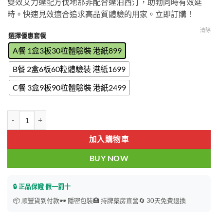
雙效艾力達配方伐地那非配合達泊西汀，助勃同時有效延
$899
時。快速見效適合追求高品質體驗的用家。立即訂購！
through
$2499
清除
選擇優惠套餐
A餐 1盒3板30粒體驗裝 港紙899
B餐 2盒6板60粒體驗裝 港紙1699
C餐 3盒9板90粒體驗裝 港紙2499
印度樂威壯levifil-20|印度雙效立威大|印度雙效樂威壯|20mg|香港藥
加入購物車
BUY NOW
🔒 正品保證 假一罰十
📦 順豐貨到付款
🕶️ 隱密包裝
🏥 持牌藥房直營
🔄 30天免費退換