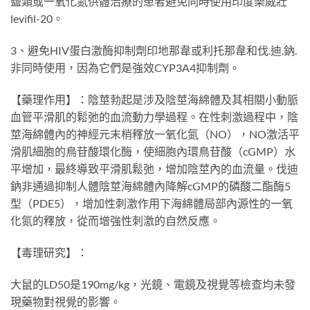
鹽類或一氧化氮供體治療的患者避免同時使用印度樂威壯
levifil-20。
3、避免HIV蛋白激酶抑制劑印地那韋或利托那韋和伐.迪.鈉.
非同時使用，因為它們是強效CYP3A4抑制劑。
【藥理作用】：陰莖勃起是涉及陰莖海綿體及其相關小動脈
血管平滑肌的鬆弛的血流動力學過程。在性刺激過程中，陰
莖海綿體內的神經元末梢釋放一氧化氮（NO），NO激活平
滑肌細胞的鳥苷酸環化酶，使細胞內環鳥苷酸（cGMP）水
平增加，最終導致平滑肌鬆弛，增加陰莖內的血流量。伐迪
鈉非通過抑制人體陰莖海綿體內降解cGMP的磷酸二酯酶5
型（PDE5），增加性刺激作用下海綿體局部內源性的一氧
化氮的釋放，從而增強性刺激的自然反應。
【毒理研究】：
大鼠的LD50是190mg/kg，光鏡、電鏡及視覺等檢查均未發
現藥物對視覺的影響。