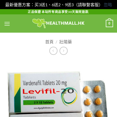
最新優惠方案：买3送1、6送2、9送3（請聯繫客服）
忽略
Skip
正品保證 本站所有商品享受30天無效退款.
to
0
content
首頁
/
壯陽藥