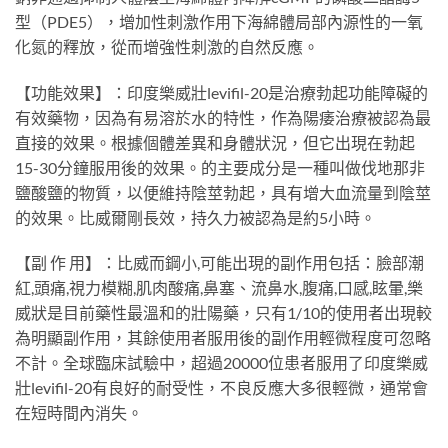
型（PDE5），增加性刺激作用下海綿體局部內源性的一氧
化氮的釋放，從而增強性刺激的自然反應。
【功能效果】：印度樂威壯levifil-20是治療勃起功能障礙的
有效藥物，因為有易溶於水的特性，作為陽痿治療被認為最
直接的效果。根據個體差異和身體狀況，但它出現在勃起
15-30分鐘服用後的效果。的主要成分是一種叫做伐地那非
鹽酸鹽的物質，以便維持陰莖勃起，具有增大血流量到陰莖
的效果。比威爾剛長效，持久力被認為是約5小時。
【副 作 用】：比威而鋼小,可能出現的副作用包括：臉部潮
紅,頭痛,視力模糊,肌肉酸痛,鼻塞、流鼻水,腹痛,口感,眩暈,樂
威狀是目前藥性最溫和的壯陽藥，只有1/10的使用者出現較
為明顯副作用，其餘使用者服用後的副作用輕微程度可忽略
不計。全球臨床試驗中，超過20000位患者服用了印度樂威
壯levifil-20有良好的耐受性，不良反應大多很輕微，通常會
在短時間內消失。