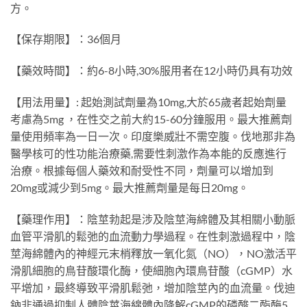
方。
【保存期限】：36個月
【藥效時間】：約6-8小時,30%服用者在12小時仍具有功效
【用法用量】: 起始測試劑量為10mg,大於65歲者起始劑量
考慮為5mg ，在性交之前大約15-60分鐘服用。最大推薦劑
量使用頻率為一日一次。印度樂威壯不需空腹。伐地那非為
醫學核可的性功能治療藥,需要性刺激作為本能的反應進行
治療。根據每個人藥效和耐受性不同，劑量可以增加到
20mg或減少到5mg。最大推薦劑量是每日20mg。
【藥理作用】：陰莖勃起是涉及陰莖海綿體及其相關小動脈
血管平滑肌的鬆弛的血流動力學過程。在性刺激過程中，陰
莖海綿體內的神經元末梢釋放一氧化氮（NO），NO激活平
滑肌細胞的鳥苷酸環化酶，使細胞內環鳥苷酸（cGMP）水
平增加，最終導致平滑肌鬆弛，增加陰莖內的血流量。伐迪
鈉非通過抑制人體陰莖海綿體內降解cGMP的磷酸二酯酶5