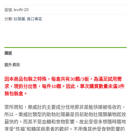
貨號:
levifil-20
分類:
壯陽藥
,
進口專區
描述
額外資訊
因本商品包裝之特殊，每盒共有30顆/3板，為滿足試用需
求，現拆分出售，每件10顆。因此，單次購買數量未滿3件
無包裝盒。
眾所周知，樂威壯的主要成分伐地那非是能快速被吸收的，
所以，樂威壯類型的助勃壯陽藥是目前助勃壯陽類藥物起效
最快的。而其不受血糖和食物影響，故此受很多想隨時隨地
享受“性福”和糖尿病患者的歡迎。不用像其他受食物影響的