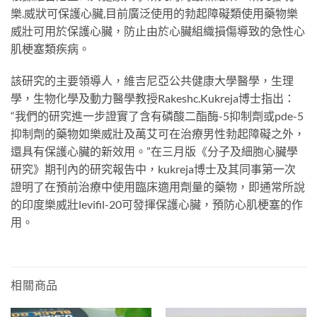
樂.威狀可保護心臟,目前廣泛使用的勃起障礙類使用藥物樂
威壯可用於保護心臟，防止由於心臟組織損傷導致的急性心
肌梗塞類疾病。
該研究的主要領導人，維吉尼亞公共健康大學醫學，生理
學，生物化學及動力醫學教授Rakeshc.Kukreja博士指出：
“我們的研究進一步證實了含有磷酸二酯酶-5抑制劑或pde-5
抑制劑的藥物如樂威壯及萬艾可在治療男性勃起障礙之外，
還具有保護心臟的新效用。”在三月版《分子及細胞心臟學
研究》期刊內的研究報告中，kukreja博士及其同事第一次
證明了在預前治療中使用臨床適用劑量的藥物，即通常所說
的印度樂威壯levifil-20可發揮保護心臟，預防心肌梗塞的作
用。
相關商品