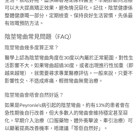
可以大大提高矯正效果，避免情況惡化。記住，陰莖健康係
整體健康嘅一部分，定期檢查、保持良好生活習慣，先係最
有效嘅預防方法。
陰莖彎曲常見問題（FAQ）
陰莖彎曲幾多度算正常？
醫學上認為陰莖彎曲角度在30度以內屬於正常範圍，對性生
活影響不大。如果彎曲超過30度，或者出現進行性加重（即
越來越彎），就需要尋求專業醫療評估。一般來說，只要不
影響性交、不造成疼痛，輕微彎曲無需治療。
陰莖彎曲會唔會自然好返？
如果是Peyronie’s病引起的陰莖彎曲，約有13%的患者會在
急性期後自行改善，但大多數人的彎曲會維持穩定甚至惡
化。早期介入治療（口服藥物、體外衝擊波、牽引治療）可
以顯著提高改善機率，唔建議「等佢自然好」。