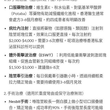
口服藥物治療：
維生素E、秋水仙素、對氨基苯甲酸鉀
（Potaba）等藥物有助減慢纖維化進程。香港醫生通常
會處方3-6個月療程，約四成患者有明顯改善
病灶內注射：
直接將藥物（如膠原酶、類固醇）注射到
陰莖斑塊位置，效果比口服更直接。每次注射約
$2,000-$4,000，需要3-6次療程。呢項治療喺香港私家
泌尿科診所可以提供
體外衝擊波治療（ESWT）：
利用低能量衝擊波刺激斑塊
組織，促進血管新生同組織修復。每次約
$1,500-$3,000，建議做6-8次
陰莖牽引治療：
每日佩戴牽引器數小時，透過持續輕柔
拉力矯正彎曲。需要持續使用3-6個月見效
2. 手術治療（適用於重度彎曲或保守治療無效）
Nesbit手術：
喺陰莖較長一側白膜上做小型切口摺疊縫
合，矯正彎曲。成功率約90%，手術後陰莖長度可能縮