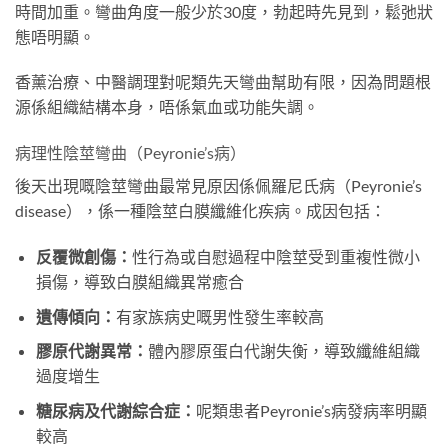
時間加重。彎曲角度一般少於30度，勃起時先見到，鬆弛狀
態唔明顯。
香薰治療、中醫調理對呢類先天彎曲幫助有限，因為問題根
源係組織結構本身，唔係氣血或功能失調。
病理性陰莖彎曲（Peyronie’s病）
後天出現嘅陰莖彎曲最常見原因係佩羅尼氏病（Peyronie’s
disease），係一種陰莖白膜纖維化疾病。成因包括：
反覆微創傷：
性行為或自慰過程中陰莖受到重複性微小
損傷，導致白膜組織異常癒合
遺傳傾向：
有家族病史嘅男性發生率較高
膠原代謝異常：
體內膠原蛋白代謝失衡，導致纖維組織
過度增生
糖尿病及代謝綜合症：
呢類患者Peyronie’s病發病率明顯
較高