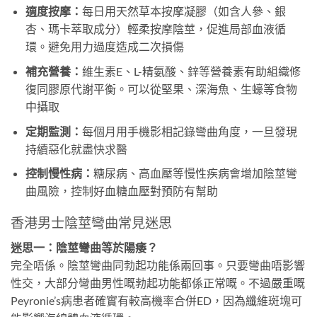
適度按摩：
每日用天然草本按摩凝膠（如含人參、銀
杏、瑪卡萃取成分）輕柔按摩陰莖，促進局部血液循
環。避免用力過度造成二次損傷
補充營養：
維生素E、L-精氨酸、鋅等營養素有助組織修
復同膠原代謝平衡。可以從堅果、深海魚、生蠔等食物
中攝取
定期監測：
每個月用手機影相記錄彎曲角度，一旦發現
持續惡化就盡快求醫
控制慢性病：
糖尿病、高血壓等慢性疾病會增加陰莖彎
曲風險，控制好血糖血壓對預防有幫助
香港男士陰莖彎曲常見迷思
迷思一：陰莖彎曲等於陽痿？
完全唔係。陰莖彎曲同勃起功能係兩回事。只要彎曲唔影響
性交，大部分彎曲男性嘅勃起功能都係正常嘅。不過嚴重嘅
Peyronie’s病患者確實有較高機率合併ED，因為纖維斑塊可