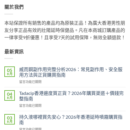
關於我們
本站保證所有銷售的產品均為原裝正品！為廣大香港男性朋
友分享正品有效的壯陽延時保健品。凡在本商城訂購產品的
一律享受9折優惠！且享受7天的試用保障，無效全額退款！
最新資訊
威而鋼副作用完整分析2026：常見副作用、安全服
05
8 月
用方法與正貨購買指南
在
留言功能已關閉
〈威
而
Tadacip香港邊度買正貨？2026年購買渠道＋價錢完
04
鋼
8 月
整指南
副
在
留言功能已關閉
作
〈Tadacip
用
香
完
持久液哪裡買先安心？2026年香港延時噴霧購買指
03
港
整
8 月
南
邊
分
在
留言功能已關閉
度