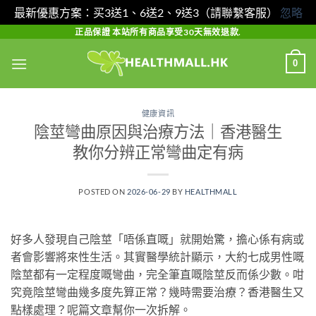
最新優惠方案：买3送1、6送2、9送3（請聯繫客服）
忽略
Skip
正品保證 本站所有商品享受30天無效退款.
to
0
content
健康資訊
陰莖彎曲原因與治療方法｜香港醫生
教你分辨正常彎曲定有病
POSTED ON
2026-06-29
BY
HEALTHMALL
好多人發現自己陰莖「唔係直嘅」就開始驚，擔心係有病或
者會影響將來性生活。其實醫學統計顯示，大約七成男性嘅
陰莖都有一定程度嘅彎曲，完全筆直嘅陰莖反而係少數。咁
究竟陰莖彎曲幾多度先算正常？幾時需要治療？香港醫生又
點樣處理？呢篇文章幫你一次拆解。