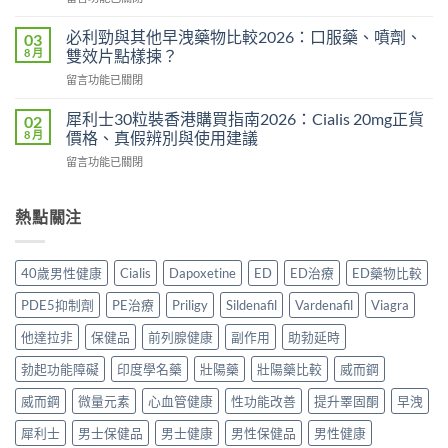
析
〈持
買
2026：
久
正
必利勁與其他早洩藥物比較2026：口服藥、噴劑、
03
常
液
貨？
8 月
雙效片點樣揀？
見
哪
2026
副
在
留言功能已關閉
裡
年
作
〈必
買
購
用、
利
先
犀利士30粒裝香港購買指南2026：Cialis 20mg正貨
02
買
安
勁
安
8 月
價格、真假辨別與使用建議
渠
全
與
心？
道
服
在
留言功能已關閉
其
2026
＋
用
〈犀
他
年
價
方
利
早
香
錢
法
士
熱點關注
洩
港
完
與
30
藥
延
整
正
粒
物
時
指
貨
裝
比
噴
40歲男性健康
Cialis
Dapoxetine
ED
ED治療
ED藥物比較
南〉
購
香
較
霧
中
買
港
2026：
購
PDE5抑制劑
PE治療
Priligy
Sildenafil
Vardenafil
Viagra
指
購
口
買
南〉
買
服
他達拉非
保健品
前列腺健康
副作用
助勃延時
指
中
指
藥、
南〉
南
勃起功能障礙
印度學名藥
壯陽藥
壯陽藥比較
威而鋼
噴
中
2026：
劑、
Cialis
威而鋼
微量元素
心血管健康
性功能改善
提升睪固酮
早洩
雙
20mg
效
犀利士
男士保健品
男士健康
男性保健品
男性健康
正
片