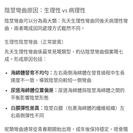
陰莖彎曲原因：生理性 vs 病理性
陰莖彎曲可以分為兩大類：先天生理性彎曲同後天病理性彎
曲，兩者嘅成因同處理方式截然不同。
生理性陰莖彎曲（正常變異）
先天生理性彎曲係最常見嘅類型，約佔陰莖彎曲個案嘅七
成。形成原因包括：
海綿體發育不均勻：
左右兩側海綿體在發育過程中生長
速度不一致，導致陰莖向較短一側彎曲
尿道海綿體位置偏差：
尿道海綿體與陰莖海綿體之間的
平衡影響陰莖形態
白膜彈性差異：
陰莖白膜（包裹海綿體的纖維組織）左
右兩側彈性不同
呢類彎曲通常從青春期開始出現，成年後保持穩定，唔會隨