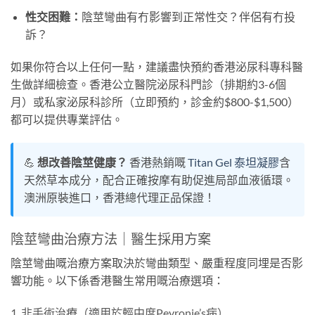
性交困難：
陰莖彎曲有冇影響到正常性交？伴侶有冇投
訴？
如果你符合以上任何一點，建議盡快預約香港泌尿科專科醫
生做詳細檢查。香港公立醫院泌尿科門診（排期約3-6個
月）或私家泌尿科診所（立即預約，診金約$800-$1,500）
都可以提供專業評估。
💪
想改善陰莖健康？
香港熱銷嘅
Titan Gel 泰坦凝膠
含
天然草本成分，配合正確按摩有助促進局部血液循環。
澳洲原裝進口，香港總代理正品保證！
陰莖彎曲治療方法｜醫生採用方案
陰莖彎曲嘅治療方案取決於彎曲類型、嚴重程度同埋是否影
響功能。以下係香港醫生常用嘅治療選項：
1. 非手術治療（適用於輕中度Peyronie’s病）