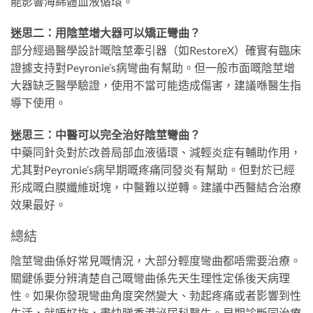
能影響海綿體血液循環。
迷思二：用陰莖增大器可以矯正彎曲？
部分經過醫學設計嘅陰莖牽引器（如RestoreX）確實有臨床
證據支持對Peyronie’s病彎曲有幫助。但一般市面嘅陰莖增
大器缺乏醫學驗證，使用不當可能造成傷害，建議喺醫生指
導下使用。
迷思三：中醫可以完全治好陰莖彎曲？
中藥同針灸對於改善局部血液循環、減輕炎症有輔助作用，
尤其對Peyronie’s病早期嘅疼痛同發炎有幫助。但對於已經
形成嘅白膜纖維斑塊，中醫難以逆轉。建議中西醫結合治療
效果最好。
總結
陰莖彎曲係好常見嘅情況，大部分輕度彎曲都唔需要治療。
關鍵係要分辨清楚自己嘅彎曲係先天生理性定係後天病理
性。如果你發現彎曲角度突然變大、勃起疼痛或者影響到性
生活，就唔好拖，盡快睇香港泌尿科醫生。早期診斷同治療