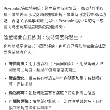
Peyronie’s病嘅特點係：彎曲會隨時間加重，勃起時伴隨疼
痛，陰莖表面可以摸到硬塊或斑塊，嚴重時可能影響勃起功
能。香港泌尿科專科醫生指出，Peyronie’s病患者約有三成
會同時出現某程度嘅勃起功能障礙。
陰莖彎曲自我檢測：幾時需要睇醫生？
你可以喺屋企做以下簡單評估，判斷自己嘅陰莖彎曲係咪需
要專業醫療介入：
彎曲角度：
用手機影相（正面同側面），用量角器大致
測量彎曲角度。超過30度建議諮詢醫生
彎曲變化：
彎曲有冇喺過去半年內明顯加重？有就唔好
等，盡快求醫
勃起疼痛：
勃起時陰莖有冇痛感？特別係彎曲位置
可觸摸硬塊：
陰莖鬆弛狀態下，沿住陰莖體輕按，有冇
摸到硬塊或條索狀組織？