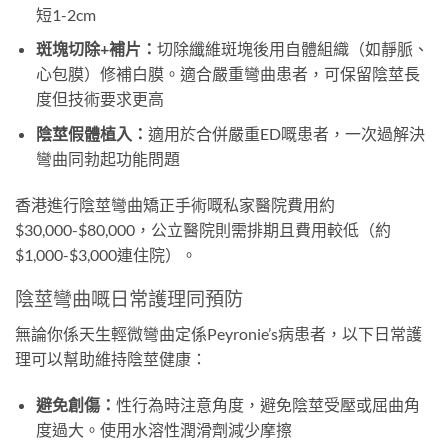
短1-2cm
斑塊切除+補片：
切除纖維斑塊後用自體組織（如靜脈、
心包膜）修補白膜。適合嚴重彎曲患者，可保留陰莖長
度但技術要求更高
陰莖假體植入：
適用於合併嚴重ED嘅患者，一次過解決
彎曲同勃起功能問題
香港進行陰莖彎曲矯正手術嘅私家醫院費用約
$30,000-$80,000，公立醫院則需排期且費用較低（約
$1,000-$3,000連住院）。
陰莖彎曲嘅日常護理同預防
無論你係天生輕微彎曲定係Peyronie’s病患者，以下日常護
理可以幫助維持陰莖健康：
避免創傷：
性行為時注意角度，避免陰莖受壓或屈曲角
度過大。使用水溶性潤滑劑減少摩擦