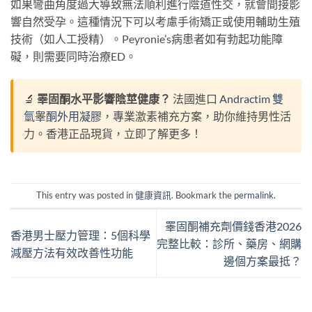
如果彎曲角度過大導致無法順利進行陰道性交，就會間接影
響自然受孕。這種情況下可以考慮手術矯正或使用輔助生殖
技術（如人工授精）。Peyronie’s病患者如有勃起功能障
礙，則需要同時治療ED。
🔬
睪固酮水平影響陰莖健康？
法國進口
Andractim 雙
氫睾酮外用凝膠
，專業激素補充方案，助你維持男性活
力。香港正品現貨，立即了解更多！
This entry was posted in
健康資訊
. Bookmark the
permalink
.
睪固酮補充劑價錢香港2026
香港男士壓力管理：5個科學
完整比較：診所、藥房、網購
減壓方法有效改善性功能
邊個方案最抵？