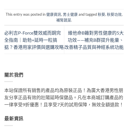
This entry was posted in
健康資訊
,
男士健康
and tagged
秋葵
,
秋葵功效
,
補腎蔬菜
.
必利吉P-Force雙效威而鋼完
維他命B雜對男性健康的5大
全指南｜助勃+延時一粒搞
功效——補充B群提升能量、
掂？香港用家評價與選購攻略
改善精子品質與神經系統功能
關於我們
本站保證所有銷售的產品均為原裝正品！為廣大香港男性朋
友分享正品有效的壯陽延時保健品。凡在本商城訂購產品的
一律享受9折優惠！且享受7天的試用保障，無效全額退款！
最新資訊