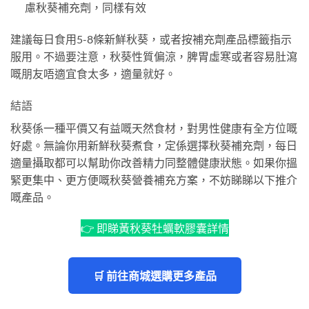
慮秋葵補充劑，同樣有效
建議每日食用5-8條新鮮秋葵，或者按補充劑產品標籤指示
服用。不過要注意，秋葵性質偏涼，脾胃虛寒或者容易肚瀉
嘅朋友唔適宜食太多，適量就好。
結語
秋葵係一種平價又有益嘅天然食材，對男性健康有全方位嘅
好處。無論你用新鮮秋葵煮食，定係選擇秋葵補充劑，每日
適量攝取都可以幫助你改善精力同整體健康狀態。如果你搵
緊更集中、更方便嘅秋葵營養補充方案，不妨睇睇以下推介
嘅產品。
👉 即睇黃秋葵牡蠣軟膠囊詳情
🛒 前往商城選購更多產品