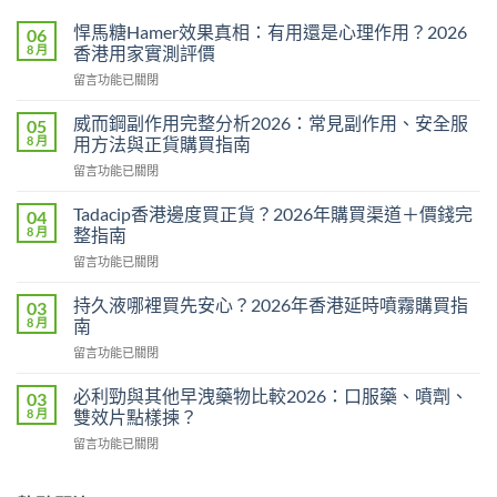
悍馬糖Hamer效果真相：有用還是心理作用？2026
06
8 月
香港用家實測評價
在
留言功能已關閉
〈悍
馬
威而鋼副作用完整分析2026：常見副作用、安全服
05
糖
8 月
用方法與正貨購買指南
Hamer
在
留言功能已關閉
效
〈威
果
而
真
Tadacip香港邊度買正貨？2026年購買渠道＋價錢完
04
鋼
相：
8 月
整指南
副
有
在
留言功能已關閉
作
用
〈Tadacip
用
還
香
完
持久液哪裡買先安心？2026年香港延時噴霧購買指
03
是
港
整
8 月
南
心
邊
分
理
在
留言功能已關閉
度
析
作
〈持
買
2026：
用？
久
正
必利勁與其他早洩藥物比較2026：口服藥、噴劑、
03
常
2026
液
貨？
8 月
雙效片點樣揀？
見
香
哪
2026
副
港
在
留言功能已關閉
裡
年
作
用
〈必
買
購
用、
家
利
先
買
安
實