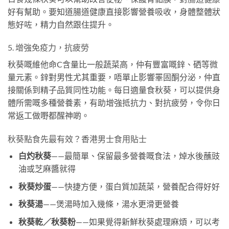
好有幫助。要知道腸道健康直接影響營養吸收，身體整體狀
態好咗，精力自然跟住提升。
5. 增強免疫力，抗疲勞
秋葵嘅維他命C含量比一般蔬菜高，仲有豐富嘅鋅、硒等微
量元素。鋅對男性尤其重要，唔單止影響睪固酮分泌，仲直
接關係到精子品質同性功能。每日適量食秋葵，可以提供身
體所需嘅多種營養素，有助增強抵抗力、對抗疲勞，令你日
常返工做嘢都醒神啲。
秋葵點食先最有效？香港男士食用貼士
白灼秋葵
——最簡單、保留最多營養嘅食法，焯水後蘸豉
油或芝麻醬就得
秋葵炒蛋
——快捷方便，蛋白質加蔬菜，營養配合得好好
秋葵湯
——煲湯時加入幾條，湯水更滑更營養
秋葵乾／秋葵粉
——如果覺得新鮮秋葵處理麻煩，可以考