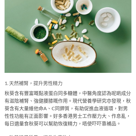
1. 天然補腎，提升男性精力
秋葵含有豐富嘅黏液蛋白同多糖體，中醫角度認為呢啲成分
有滋陰補腎、強健腰膝嘅作用。現代營養學研究亦發現，秋
葵含有大量維他命A、C同鉀質，有助促進血液循環，對男
性性功能有正面影響。好多香港男士工作壓力大、作息亂，
每日適量食秋葵可以幫助恢復精力，唔使吓吓靠補品。