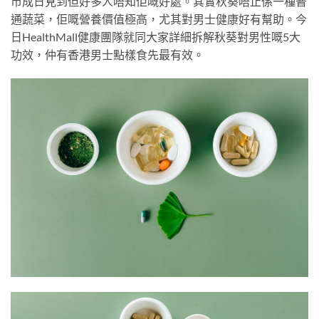
市成日見到但好多人唔知佢嘅好處。其實秋葵唔止係一種普
通蔬菜，佢嘅營養價值極高，尤其對男士健康好有幫助。今
日HealthMall健康團隊就同大家詳細拆解秋葵對男性嘅5大
功效，仲有香港男士點樣食先最有效。