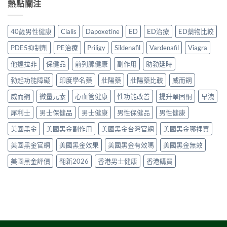
勁
熱點關注
安
渠
全
測
與
心？
道
服
評
其
2026
＋
用
價〉
他
年
價
40歲男性健康
Cialis
Dapoxetine
ED
ED治療
ED藥物比較
方
中
早
香
錢
法
洩
港
完
PDE5抑制劑
PE治療
Priligy
Sildenafil
Vardenafil
Viagra
與
藥
延
整
正
物
時
他達拉非
保健品
前列腺健康
副作用
助勃延時
指
貨
比
噴
南〉
購
較
勃起功能障礙
印度學名藥
壯陽藥
壯陽藥比較
威而鋼
霧
中
買
2026：
購
指
口
威而鋼
微量元素
心血管健康
性功能改善
提升睪固酮
早洩
買
南〉
服
指
中
犀利士
男士保健品
男士健康
男性保健品
男性健康
藥、
南〉
噴
中
美國黑金
美國黑金副作用
美國黑金台灣官網
美國黑金哪裡買
劑、
雙
美國黑金官網
美國黑金效果
美國黑金有效嗎
美國黑金無效
效
片
美國黑金評價
翻新2026
香港男士健康
香港購買
點
樣
揀？〉
中