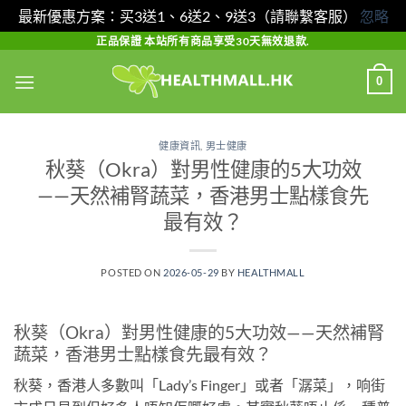
最新優惠方案：买3送1、6送2、9送3（請聯繫客服）
忽略
Skip
正品保證 本站所有商品享受30天無效退款.
to
0
content
健康資訊
,
男士健康
秋葵（Okra）對男性健康的5大功效
——天然補腎蔬菜，香港男士點樣食先
最有效？
POSTED ON
2026-05-29
BY
HEALTHMALL
秋葵（Okra）對男性健康的5大功效——天然補腎
蔬菜，香港男士點樣食先最有效？
秋葵，香港人多數叫「Lady’s Finger」或者「潺菜」，响街