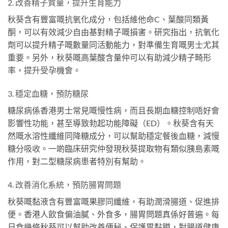
2. 改善精子質量，提升生育能力
秋葵含有豐富嘅抗氧化成分，包括維他命C、葉酸同類黃
酮，可以有效減少自由基對精子嘅損害。研究指出，抗氧化
劑可以提升精子嘅數量同活動能力，對準備生育嘅男士尤其
重要。另外，秋葵嘅高葉酸含量仲可以有助減少精子畸形
率，提升受孕機會。
3. 穩定血糖，預防糖尿
糖尿病係香港男士常見嘅慢性病，而且長期血糖控制唔好會
影響性功能，甚至導致勃起功能障礙（ED）。秋葵含有天
然嘅水溶性纖維同降糖成分，可以幫助穩定餐後血糖，減慢
糖分吸收。一啲臨床研究仲發現秋葵提取物有類似胰島素嘅
作用，對二型糖尿病患者特別有幫助。
4. 改善消化系統，預防腸胃問題
秋葵嘅黏液含有豐富嘅果膠同纖維，有助潤滑腸道、促進排
便。香港人飲食偏油膩、外食多，腸胃問題真係好普遍。每
日食幾條秋葵可以幫助改善便秘、保護胃黏膜，對腸道健康