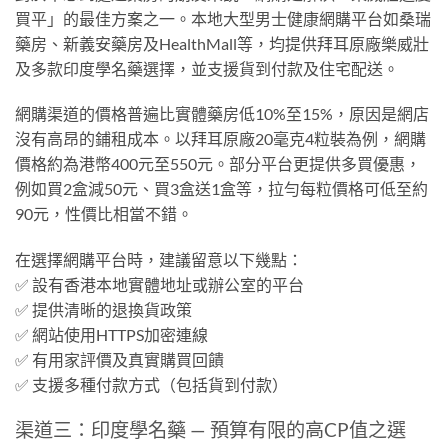
買平」的最佳方案之一。本地大型男士健康網購平台如桑瑞
藥房、新義安藥房及HealthMall等，均提供拜耳原廠樂威壯
及多款印度學名藥選擇，並支援貨到付款及住宅配送。
網購渠道的價格普遍比實體藥房低10%至15%，原因是網店
沒有高昂的鋪租成本。以拜耳原廠20毫克4粒裝為例，網購
價格約為港幣400元至550元。部分平台更提供多買優惠，
例如買2盒減50元、買3盒送1盒等，拉勻每粒價格可低至約
90元，性價比相當不錯。
在選擇網購平台時，建議留意以下幾點：
✅ 設有香港本地實體地址或辦公室的平台
✅ 提供清晰的退換貨政策
✅ 網站使用HTTPS加密連線
✅ 有用家評價及真實購買回饋
✅ 支援多種付款方式（包括貨到付款）
渠道三：印度學名藥 — 預算有限的高CP值之選