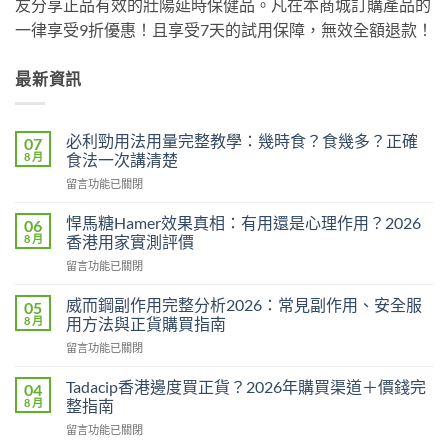
友分享正品有效的壯陽延時保健品。凡在本商城訂購產品的
一律享受9折優惠！且享受7天的試用保障，無效全額退款！
最新資訊
必利勁用法用量完整教學：幾時食？食幾多？正確
07
8 月
食法一次講清楚
在
留言功能已關閉
〈必
利
悍馬糖Hamer效果真相：有用還是心理作用？2026
06
勁
8 月
香港用家實測評價
用
在
留言功能已關閉
法
〈悍
用
馬
量
威而鋼副作用完整分析2026：常見副作用、安全服
05
糖
完
8 月
用方法與正貨購買指南
Hamer
整
在
留言功能已關閉
效
教
〈威
果
學：
而
真
Tadacip香港邊度買正貨？2026年購買渠道＋價錢完
04
幾
鋼
相：
8 月
整指南
時
副
有
食？
在
留言功能已關閉
作
用
食
〈Tadacip