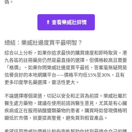
偽。
💊 查看樂威壯詳情
總結：樂威壯邊度買平最明智？
綜合以上分析，如果你追求最快的購買速度和即時取貨，港
九各區的註冊藥房仍然是最直接的選擇，但價格較高且需要
「格價」。如果你問樂威壯邊度買平最抵，答案毫無疑問是
信譽良好的本地網購平台——價格平均低15%至30%，且有
更多印度學名藥選擇，靈活性更大。
不論選擇哪個渠道，切記以安全和正貨為前提。樂威壯屬於
醫生處方藥物，建議在使用前諮詢醫生意見，尤其是有心臟
疾病或正在服用硝酸鹽類藥物的患者。購買時如發現價格明
顯低於市價，就要提高警覺，避免買到假冒產品。
希望這篇樂威壯價格比較指南能幫助你找到最適合自己的購