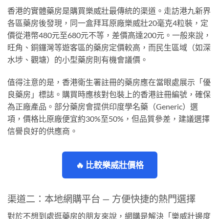
香港的實體藥房是購買樂威壯最傳統的渠道。走訪港九新界
各區藥房後發現，同一盒拜耳原廠樂威壯20毫克4粒裝，定
價從港幣480元至680元不等，差價高達200元。一般來說，
旺角、銅鑼灣等遊客區的藥房定價較高，而民生區域（如深
水埗、觀塘）的小型藥房則有機會議價。
值得注意的是，香港衛生署註冊的藥房應在當眼處展示「優
良藥房」標誌。購買時應核對包裝上的香港註冊編號，確保
為正廠產品。部分藥房會提供印度學名藥（Generic）選
項，價格比原廠便宜約30%至50%，但品質參差，建議選擇
信譽良好的供應商。
🔥 比較樂威壯價格
渠道二：本地網購平台 — 方便快捷的熱門選擇
對於不想到處逛藥房的朋友來說，網購是解決「樂威壯邊度