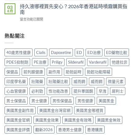
用
還
幾
香
完
持久液哪裡買先安心？2026年香港延時噴霧購買指
03
是
多？
港
整
8 月
南
心
正
邊
分
理
確
在
留言功能已關閉
度
析
作
食
〈持
買
2026：
用？
法
久
正
常
2026
一
液
熱點關注
貨？
見
香
次
哪
2026
副
港
講
裡
年
作
用
清
買
購
用、
40歲男性健康
Cialis
Dapoxetine
ED
ED治療
ED藥物比較
家
楚〉
先
買
安
實
中
安
渠
全
PDE5抑制劑
PE治療
Priligy
Sildenafil
Vardenafil
他達拉非
測
心？
道
服
評
2026
＋
保健品
前列腺健康
副作用
助勃延時
勃起功能障礙
用
價〉
年
價
方
中
香
印度學名藥
壯陽藥
壯陽藥比較
威而鋼
威而鋼
微量元素
錢
法
港
完
與
延
心血管健康
必利勁
性功能改善
提升睪固酮
早洩
犀利士
整
正
時
指
貨
男士保健品
男士健康
男性保健品
男性健康
美國黑金
噴
南〉
購
霧
中
買
美國黑金副作用
美國黑金台灣官網
美國黑金哪裡買
購
指
買
南〉
美國黑金官網
美國黑金效果
美國黑金有效嗎
美國黑金無效
指
中
南〉
美國黑金評價
翻新2026
香港男士健康
香港購買
中