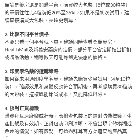
無論是藥房還是網購平台，購買較大包裝（8粒或30粒裝）
的單價往往比4粒裝低20%至35%。如果不是初次試用，建
議直接購買大包裝，長遠更划算。
2. 比較不同平台價格
不要只看一個平台就下單。建議同時查看桑瑞藥房、
HealthMall及新義安藥房的定價，部分平台會定期推出折扣
或贈品活動，稍等數天可能等到更優惠的價格。
3. 印度學名藥的選購策略
如果從未用過印度學名藥，建議先購買少量試用（4至10粒
裝），確認效果和身體反應符合預期後，再考慮購買30粒裝
的大包裝，這樣既能節省成本，又能降低風險。
4. 核對正貨標籤
購買拜耳原廠樂威壯時，應檢查包裝上的鐳射防偽標籤、生
產批號及有效期。正貨包裝印刷清晰，不會出現字體模糊或
色差的情況。如有懷疑，可透過拜耳官方渠道查詢產品真