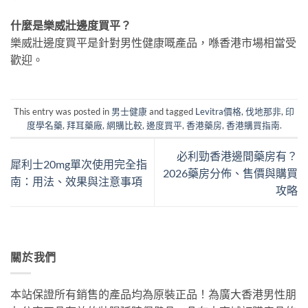
什麼是樂威壯邊度買平？
樂威壯邊度買平是針對男性健康嘅產品，喺香港市場相當受
歡迎。
This entry was posted in
男士健康
and tagged
Levitra價格
,
伐地那非
,
印
度學名藥
,
拜耳藥廠
,
網購比較
,
邊度買平
,
香港藥房
,
香港購買指南
.
必利勁香港邊間藥房有？
犀利士20mg單次使用完全指
2026藥房分佈、售價與購買
南：用法、效果與注意事項
攻略
關於我們
本站保證所有銷售的產品均為原裝正品！為廣大香港男性朋