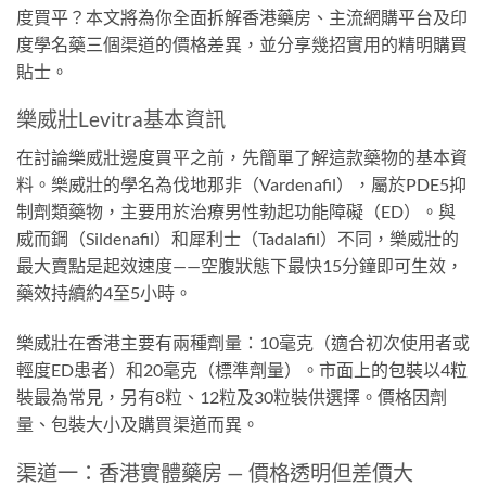
度買平？本文將為你全面拆解香港藥房、主流網購平台及印
度學名藥三個渠道的價格差異，並分享幾招實用的精明購買
貼士。
樂威壯Levitra基本資訊
在討論樂威壯邊度買平之前，先簡單了解這款藥物的基本資
料。樂威壯的學名為伐地那非（Vardenafil），屬於PDE5抑
制劑類藥物，主要用於治療男性勃起功能障礙（ED）。與
威而鋼（Sildenafil）和犀利士（Tadalafil）不同，樂威壯的
最大賣點是起效速度——空腹狀態下最快15分鐘即可生效，
藥效持續約4至5小時。
樂威壯在香港主要有兩種劑量：10毫克（適合初次使用者或
輕度ED患者）和20毫克（標準劑量）。市面上的包裝以4粒
裝最為常見，另有8粒、12粒及30粒裝供選擇。價格因劑
量、包裝大小及購買渠道而異。
渠道一：香港實體藥房 — 價格透明但差價大