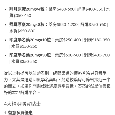
拜耳原廠20mg×4粒：
藥房$480-680 | 網購$400-550 | 水
貨$350-450
拜耳原廠20mg×8粒：
藥房$880-1,200 | 網購$750-950 |
水貨$650-800
印度學名藥20mg×10粒：
藥房$250-400 | 網購$180-350
| 水貨$150-250
印度學名藥20mg×30粒：
藥房$600-900 | 網購$400-700
| 水貨$350-550
從以上數據可以清楚看到，網購渠道的價格普遍最具競爭
力，尤其是選購印度學名藥時，網購較藥房可節省接近一半
的開支。如果你問樂威壯邊度買平最抵，答案必然是信譽良
好的本地網購平台。
4大精明購買貼士
1. 留意多買優惠