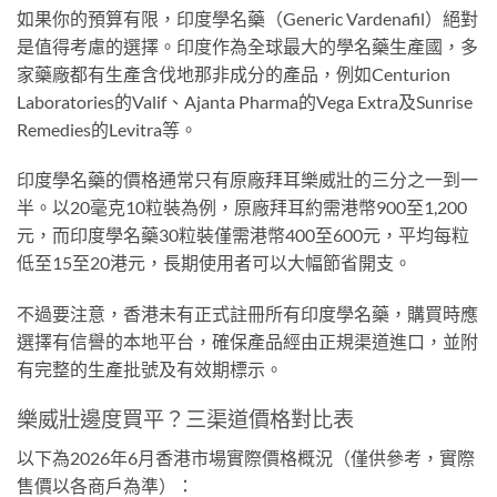
如果你的預算有限，印度學名藥（Generic Vardenafil）絕對
是值得考慮的選擇。印度作為全球最大的學名藥生產國，多
家藥廠都有生產含伐地那非成分的產品，例如Centurion
Laboratories的Valif、Ajanta Pharma的Vega Extra及Sunrise
Remedies的Levitra等。
印度學名藥的價格通常只有原廠拜耳樂威壯的三分之一到一
半。以20毫克10粒裝為例，原廠拜耳約需港幣900至1,200
元，而印度學名藥30粒裝僅需港幣400至600元，平均每粒
低至15至20港元，長期使用者可以大幅節省開支。
不過要注意，香港未有正式註冊所有印度學名藥，購買時應
選擇有信譽的本地平台，確保產品經由正規渠道進口，並附
有完整的生產批號及有效期標示。
樂威壯邊度買平？三渠道價格對比表
以下為2026年6月香港市場實際價格概況（僅供參考，實際
售價以各商戶為準）：