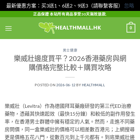
最新優惠方案：买3送1、6送2、9送3（請聯繫客服）
忽略
Skip
正品保證 本站所有商品享受30天無效退款.
to
0
content
男士健康
樂威壯邊度買平？2026香港藥房與網
購價格完整比較＋購買攻略
POSTED ON
2026-06-12
BY
HEALTHMALL
樂威壯（Levitra）作為德國拜耳藥廠研發的第三代ED治療
藥物，憑藉其快速起效（最快15分鐘）和較低的副作用發生
率，在香港男士群體中擁有穩定的人氣。然而，走進不同藥
房問價，同一盒樂威壯的價格可以相差數百港元；上網搜尋
更是價格五花八門，從數百元到上千元都有。到底樂威壯邊