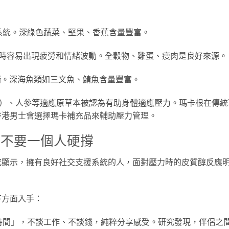
系統。深綠色蔬菜、堅果、香蕉含量豐富。
時容易出現疲勞和情緒波動。全穀物、雞蛋、瘦肉是良好來源。
緒。深海魚類如三文魚、鯖魚含量豐富。
ca）、人參等適應原草本被認為有助身體適應壓力。瑪卡根在傳統
香港男士會選擇瑪卡補充品來輔助壓力管理。
—不要一個人硬撐
究顯示，擁有良好社交支援系統的人，面對壓力時的皮質醇反應
下方面入手：
時間」，不談工作、不談錢，純粹分享感受。研究發現，伴侶之