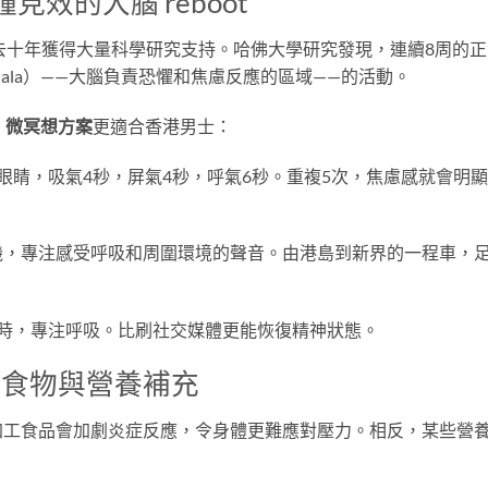
效的大腦 reboot
tion）在過去十年獲得大量科學研究支持。哈佛大學研究發現，連續8周的
dala）——大腦負責恐懼和焦慮反應的區域——的活動。
。
微冥想方案
更適合香港男士：
眼睛，吸氣4秒，屏氣4秒，呼氣6秒。重複5次，焦慮感就會明
機，專注感受呼吸和周圍環境的聲音。由港島到新界的一程車，
計時，專注呼吸。比刷社交媒體更能恢復精神狀態。
壓食物與營養補充
加工食品會加劇炎症反應，令身體更難應對壓力。相反，某些營