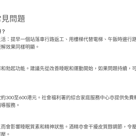
常見問題
辦？
生活：提早一個站落車行路返工、用樓梯代替電梯、午飯時邊行
緩解效果同樣明顯。
慾和勃起功能。建議先從改善睡眠和運動開始，如果問題持續，
約300至600港元。社會福利署的綜合家庭服務中心亦提供免費
輔導服務。
反而會影響睡眠質素和精神狀態。酒精亦會干擾皮質醇調節，令
減壓。