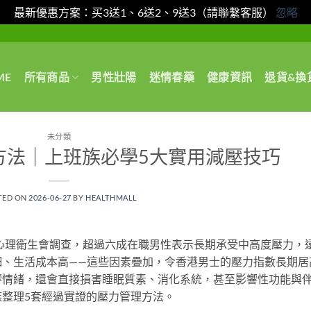
最新優惠方案：买3送1、6送2、9送3（請聯繫客服）
忽略
ME
所有商品
男性壯陽
迷情春藥
健康資訊
退貨&換
未分類
方法｜上班族必學5大實用減壓技巧
TED ON
2026-06-27
BY
HEALTHMALL
港心理衛生會調查，超過六成在職男性表示長期承受中高度壓力，
細、生活成本高——這些因素疊加，令香港男士的壓力指數長期居
響情緒，還會直接損害睡眠質素、消化系統，甚至影響性功能與
整理5套經過實證的壓力管理方法。