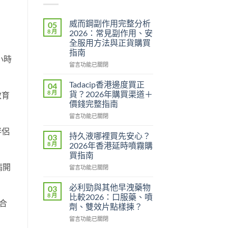
威而鋼副作用完整分析
05
8 月
2026：常見副作用、安
全服用方法與正貨購買
指南
小時
在
留言功能已關閉
〈威
而
Tadacip香港邊度買正
04
鋼
8 月
貨？2026年購買渠道＋
教育
副
價錢完整指南
作
在
用
留言功能已關閉
〈Tadacip
完
伴侶
香
整
持久液哪裡買先安心？
03
港
分
8 月
2026年香港延時噴霧購
邊
析
買指南
度
2026：
病開
在
買
留言功能已關閉
常
〈持
正
見
久
貨？
副
必利勁與其他早洩藥物
03
液
2026
作
8 月
比較2026：口服藥、噴
哪
合
年
用、
劑、雙效片點樣揀？
裡
購
安
在
買
留言功能已關閉
買
全
〈必
先
渠