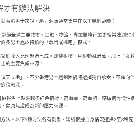
解才有辦法解決
。對香港男士來說，壓力源頭通常集中在以下幾個範疇：
，冠絕全球主要城市。金融、物流、專業服務行業更經常達到50
令許多男士處於持續的「戰鬥或逃跑」模式。
佔家庭收入比例超過七成。即使租樓，月租動輒過萬。加上子女
男士的主要焦慮來源。
「頂天立地」，不少香港男士遇到困擾時選擇獨自承受，不願向
力愈積愈深。
體檢報告上越來越多紅色指標。高血壓、高血脂、糖尿病等慢性
化，健康焦慮成為新的壓力來源。
方法。以下5種方法各有側重，建議根據自身情況選擇2至3種配