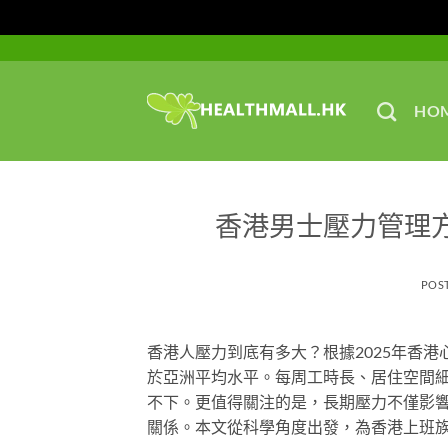
Skip
to
content
HO
香港男士壓力管理
POS
香港人壓力到底有多大？根據2025年香
於亞洲平均水平。每周工時長、居住空間
不下。更值得關注的是，長期壓力不僅影
關係。本文從科學角度出發，為香港上班族