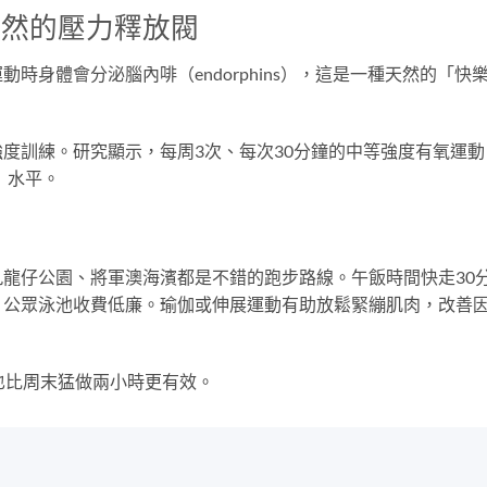
天然的壓力釋放閥
時身體會分泌腦內啡（endorphins），這是一種天然的「快
度訓練。研究顯示，每周3次、每次30分鐘的中等強度有氧運動
l）水平。
龍仔公園、將軍澳海濱都是不錯的跑步路線。午飯時間快走30
，公眾泳池收費低廉。瑜伽或伸展運動有助放鬆緊繃肌肉，改善
也比周末猛做兩小時更有效。