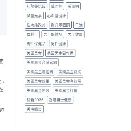
假
壯陽藥比較
威而鋼
威而鋼
辨
別
微量元素
心血管健康
與
使
性功能改善
提升睪固酮
早洩
用
建
犀利士
男士保健品
男士健康
議〉
中
男性保健品
男性健康
美國黑金
美國黑金副作用
壓
美國黑金台灣官網
美國黑金哪裡買
美國黑金官網
美國黑金效果
美國黑金有效嗎
床，
在
美國黑金無效
美國黑金評價
翻新2026
香港男士健康
香港購買
迫