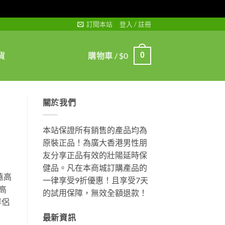
訂閱本站
登入 / 註冊
貨
購物車 /
$
0
0
關於我們
本站保證所有銷售的產品均為
原裝正品！為廣大香港男性朋
友分享正品有效的壯陽延時保
健品。凡在本商城訂購產品的
遠高
一律享受9折優惠！且享受7天
高
的試用保障，無效全額退款！
伴侶
最新資訊