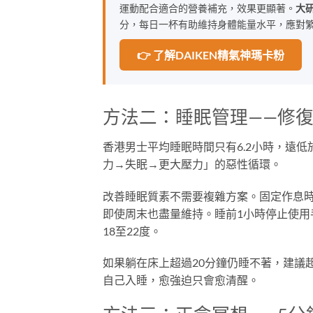
運動配合適合的營養補充，效果更顯著。
大研
分，每日一杯有助維持身體能量水平，應對
👉 了解DAIKEN精氣神瑪卡粉
方法二：睡眠管理——修
香港男士平均睡眠時間只有6.2小時，遠
力→失眠→更大壓力」的惡性循環。
改善睡眠質素不需要複雜方案。固定作息時
即使周末也盡量維持。睡前1小時停止使
18至22度。
如果躺在床上超過20分鐘仍睡不著，建議
自己入睡，愈強迫只會愈清醒。