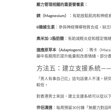
壓力管理相關的重要營養素：
鎂（Magnesium）
：有助放鬆肌肉和神經
B雜維生素
：參與神經傳導物質合成，缺乏
奧米加-3脂肪酸
：有助減輕炎症和穩定情
適應原草本（Adaptogens）
：瑪卡（Ma
藥中長期用於提升能量和改善情緒，部分
方法五：建立支援系統—
「男人有事自己扛」這句話害人不淺。研
較低。
對香港男士來說，建立支援系統可以從以
伴侶溝通
：每周預留30分鐘「無壓力對話