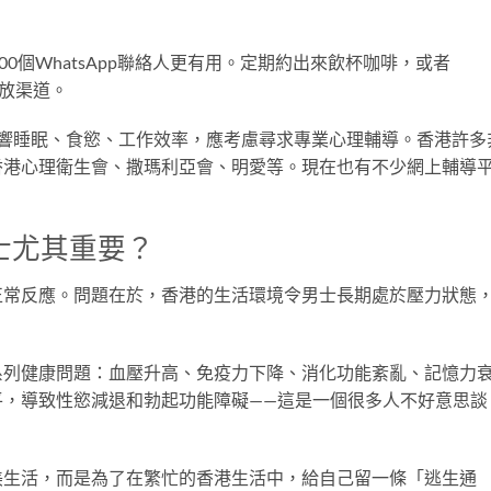
00個WhatsApp聯絡人更有用。定期約出來飲杯咖啡，或者
釋放渠道。
影響睡眠、食慾、工作效率，應考慮尋求專業心理輔導。香港許多
香港心理衛生會、撒瑪利亞會、明愛等。現在也有不少網上輔導
士尤其重要？
正常反應。問題在於，香港的生活環境令男士長期處於壓力狀態
系列健康問題：血壓升高、免疫力下降、消化功能紊亂、記憶力
平，導致性慾減退和勃起功能障礙——這是一個很多人不好意思談
美生活，而是為了在繁忙的香港生活中，給自己留一條「逃生通