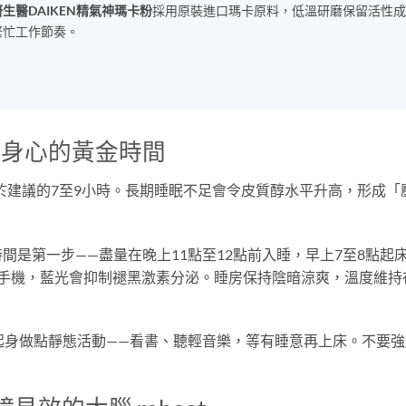
生醫DAIKEN精氣神瑪卡粉
採用原裝進口瑪卡原料，低溫研磨保留活性成
繁忙工作節奏。
復身心的黃金時間
低於建議的7至9小時。長期睡眠不足會令皮質醇水平升高，形成「
間是第一步——盡量在晚上11點至12點前入睡，早上7至8點起
用手機，藍光會抑制褪黑激素分泌。睡房保持陰暗涼爽，溫度維持
起身做點靜態活動——看書、聽輕音樂，等有睡意再上床。不要強