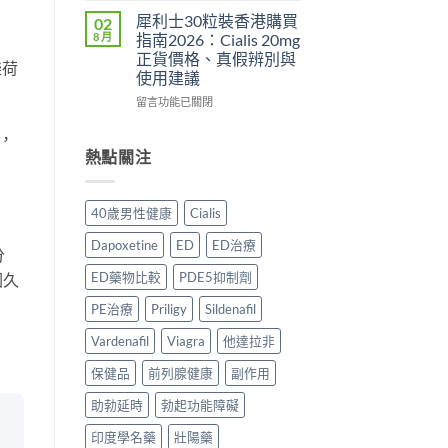
服
利
安
道
用
犀利士30粒裝香港購買
02
勁
心？
＋
方
8 月
指南2026：Cialis 20mg
與
2026
價
法
正貨價格、真假辨別與
樂荷
其
年
錢
與
使用建議
他
香
完
正
早
港
在
整
留言功能已關閉
貨
洩
延
〈犀
指
購
藥
時
利
，
南〉
買
物
噴
士
中
熱點關注
指
比
霧
30
南〉
較
購
粒
中
2026：
買
裝
40歲男性健康
Cialis
口
指
香
服
南〉
港
Dapoxetine
ED
ED治療
分
藥、
中
購
噴
買
ED藥物比較
PDE5抑制劑
因久
劑、
指
雙
南
PE治療
Priligy
Sildenafil
效
2026：
片
Cialis
Vardenafil
Viagra
他達拉非
點
20mg
保健品
前列腺健康
副作用
樣
正
揀？〉
貨
助勃延時
勃起功能障礙
中
價
格、
印度學名藥
壯陽藥
真