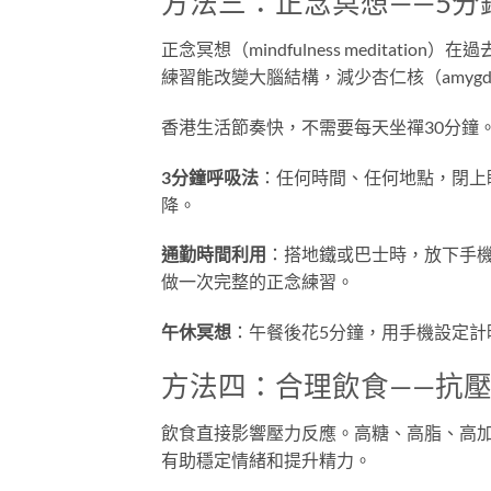
方法三：正念冥想——5分鐘見
正念冥想（mindfulness medita
練習能改變大腦結構，減少杏仁核（amyg
香港生活節奏快，不需要每天坐禪30分鐘
3分鐘呼吸法
：任何時間、任何地點，閉上
降。
通勤時間利用
：搭地鐵或巴士時，放下手
做一次完整的正念練習。
午休冥想
：午餐後花5分鐘，用手機設定
方法四：合理飲食——抗
飲食直接影響壓力反應。高糖、高脂、高
有助穩定情緒和提升精力。