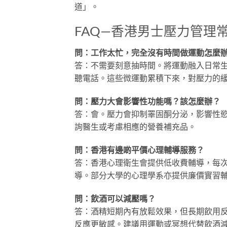
道」。
FAQ—香港男士壓力管理
問：工作太忙，完全沒有時間做運動怎麼
答：不需要刻意抽時間。將運動融入日常
聽電話。這些微運動累積下來，對壓力的
問：壓力大會影響性功能嗎？該怎麼辦？
答：會。壓力會抑制睪固酮分泌，影響性
詢醫生或考慮相應的營養補充品。
問：香港有邊啲平價心理輔導服務？
答：香港心理衛生會提供低收費輔導，每次
導。部分大學的心理學系亦提供廉價實習
問：飲酒可以減壓嗎？
答：酒精短期內有放鬆效果，但長期飲用
反應更敏感。建議用運動或冥想代替飲酒