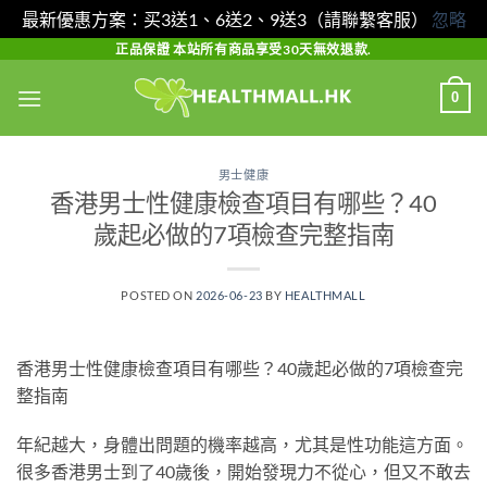
最新優惠方案：买3送1、6送2、9送3（請聯繫客服）
忽略
Skip
正品保證 本站所有商品享受30天無效退款.
to
0
content
男士健康
香港男士性健康檢查項目有哪些？40
歲起必做的7項檢查完整指南
POSTED ON
2026-06-23
BY
HEALTHMALL
香港男士性健康檢查項目有哪些？40歲起必做的7項檢查完
整指南
年紀越大，身體出問題的機率越高，尤其是性功能這方面。
很多香港男士到了40歲後，開始發現力不從心，但又不敢去