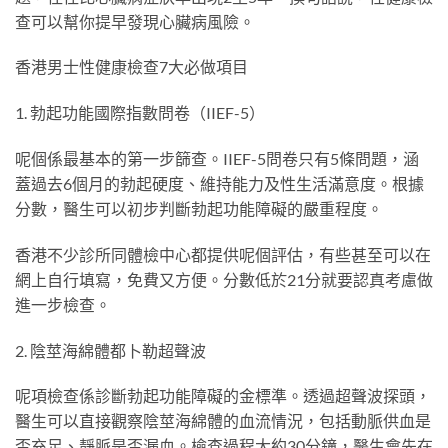
查可以幫你提早發現心臟病風險。
香港男士性健康檢查7大必做項目
1. 勃起功能國際指數問卷（IIEF-5）
呢個係最基本的第一步篩查。IIEF-5問卷只有5條問題，涵
蓋過去6個月的勃起硬度、維持能力及性生活滿意度。根據
分數，醫生可以初步判斷勃起功能障礙的嚴重程度。
香港不少診所同體檢中心都提供呢個評估，有些甚至可以在
網上自行填寫，免費又方便。分數低於21分就要認真考慮做
進一步檢查。
2. 陰莖海綿體都卜勒超聲波
呢項檢查係診斷勃起功能障礙的金標準。透過超聲波探頭，
醫生可以直接觀察陰莖海綿體的血流情況，包括動脈供血是
否充足、靜脈是否漏血。檢查過程大約30分鐘，醫生會先在