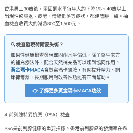
香港男士30歲後，睪固酮水平每年大約下降1%。40歲以上
出現性慾減退、疲勞、情緒低落等症狀，都建議驗一驗。抽
血檢查收費大約港幣800至1,500元。
🔍 檢查發現荷爾蒙失衡？
如果性健康檢查發現睪固酮水平偏低，除了醫生處方
的補充療法外，配合天然補充品可以起到協同作用。
黃金瑪卡MACA
含豐富瑪卡酰胺，有助提升精力、調
節荷爾蒙，長期服用對改善性功能有正面幫助。
👉 了解更多黃金瑪卡MACA功效
4. 前列腺特異抗原（PSA）檢查
PSA是前列腺健康的重要指標。香港前列腺癌的發病率在過