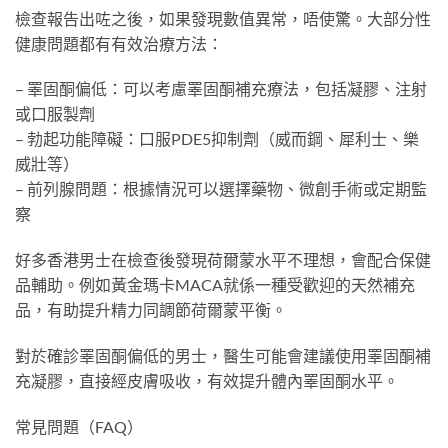
檢查報告出咗之後，如果發現數值異常，唔使驚。大部分性
健康問題都有有效治療方法：
– 睪固酮偏低：可以考慮睪固酮補充療法，包括凝膠、注射
或口服製劑
– 勃起功能障礙：口服PDE5抑制劑（威而鋼、犀利士、樂
威壯等）
– 前列腺問題：根據情況可以選擇藥物、微創手術或定期監
察
好多香港男士在檢查後發現荷爾蒙水平不理想，會配合保健
品輔助。例如黃金瑪卡MACA就係一種受歡迎的天然補充
品，有助提升精力同調節荷爾蒙平衡。
對於確診睪固酮偏低的男士，醫生可能會建議使用睪固酮補
充凝膠，直接經皮膚吸收，有效提升體內睪固酮水平。
常見問題（FAQ）