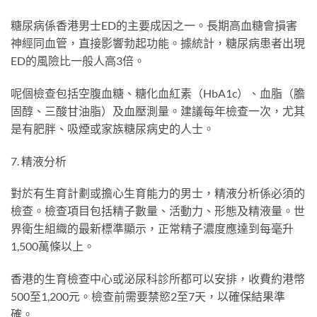
糖尿病係香港男士ED的主要成因之一。長期高血糖會損害
神經同血管，直接影響勃起功能。據統計，糖尿病患者出現
ED的風險比一般人高3倍。
呢個檢查包括空腹血糖、糖化血紅素（HbA1c）、血脂（膽
固醇、三酸甘油脂）及血壓測量。建議每年檢查一次，尤其
是有肥胖、吸煙或家族糖尿病史的人士。
7. 精液分析
對於有生育計劃或擔心生育能力的男士，精液分析係必須的
檢查。檢查項目包括精子數量、活動力、形態及精液量。世
界衛生組織的最新標準顯示，正常精子濃度應達到每毫升
1,500萬條以上。
香港的生育檢查中心或泌尿科診所都可以安排，收費約港幣
500至1,200元。檢查前需要禁慾2至7天，以確保結果準
確。