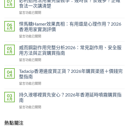
必利勁用法用量完整教學：幾時食？食幾多？正確
07
8 月
食法一次講清楚
在
留言功能已關閉
〈必
利
悍馬糖Hamer效果真相：有用還是心理作用？2026
06
勁
8 月
香港用家實測評價
用
在
留言功能已關閉
法
〈悍
用
馬
量
威而鋼副作用完整分析2026：常見副作用、安全服
05
糖
完
8 月
用方法與正貨購買指南
Hamer
整
在
留言功能已關閉
效
教
〈威
果
學：
而
真
Tadacip香港邊度買正貨？2026年購買渠道＋價錢完
04
幾
鋼
相：
8 月
整指南
時
副
有
食？
在
留言功能已關閉
作
用
食
〈Tadacip
用
還
幾
香
完
持久液哪裡買先安心？2026年香港延時噴霧購買指
03
是
多？
港
整
8 月
南
心
正
邊
分
理
確
在
留言功能已關閉
度
析
作
食
〈持
買
2026：
用？
法
久
正
常
2026
一
液
熱點關注
貨？
見
香
次
哪
2026
副
港