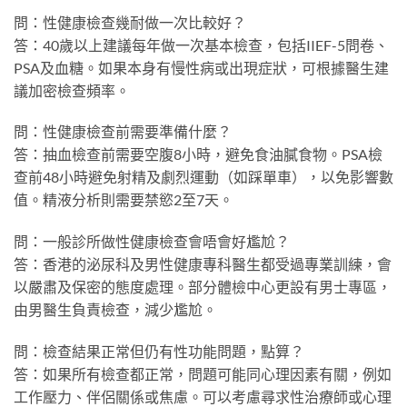
問：性健康檢查幾耐做一次比較好？
答：40歲以上建議每年做一次基本檢查，包括IIEF-5問卷、
PSA及血糖。如果本身有慢性病或出現症狀，可根據醫生建
議加密檢查頻率。
問：性健康檢查前需要準備什麼？
答：抽血檢查前需要空腹8小時，避免食油膩食物。PSA檢
查前48小時避免射精及劇烈運動（如踩單車），以免影響數
值。精液分析則需要禁慾2至7天。
問：一般診所做性健康檢查會唔會好尷尬？
答：香港的泌尿科及男性健康專科醫生都受過專業訓練，會
以嚴肅及保密的態度處理。部分體檢中心更設有男士專區，
由男醫生負責檢查，減少尷尬。
問：檢查結果正常但仍有性功能問題，點算？
答：如果所有檢查都正常，問題可能同心理因素有關，例如
工作壓力、伴侶關係或焦慮。可以考慮尋求性治療師或心理