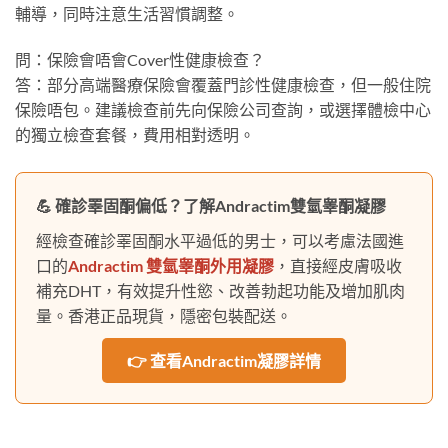
輔導，同時注意生活習慣調整。
問：保險會唔會Cover性健康檢查？
答：部分高端醫療保險會覆蓋門診性健康檢查，但一般住院
保險唔包。建議檢查前先向保險公司查詢，或選擇體檢中心
的獨立檢查套餐，費用相對透明。
💪 確診睪固酮偏低？了解Andractim雙氫睾酮凝膠
經檢查確診睪固酮水平過低的男士，可以考慮法國進
口的
Andractim 雙氫睾酮外用凝膠
，直接經皮膚吸收
補充DHT，有效提升性慾、改善勃起功能及增加肌肉
量。香港正品現貨，隱密包裝配送。
👉 查看Andractim凝膠詳情