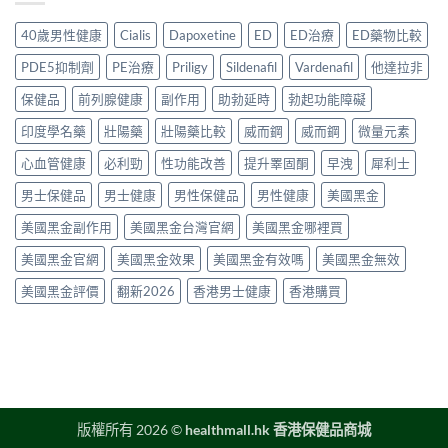
講
裡
年
作
用
清
買
購
用、
40歲男性健康
Cialis
Dapoxetine
ED
ED治療
ED藥物比較
家
楚〉
先
買
安
實
中
安
渠
全
PDE5抑制劑
PE治療
Priligy
Sildenafil
Vardenafil
他達拉非
測
心？
道
服
評
2026
＋
保健品
前列腺健康
副作用
助勃延時
勃起功能障礙
用
價〉
年
價
方
中
香
印度學名藥
壯陽藥
壯陽藥比較
威而鋼
威而鋼
微量元素
錢
法
港
完
與
延
心血管健康
必利勁
性功能改善
提升睪固酮
早洩
犀利士
整
正
時
指
貨
男士保健品
男士健康
男性保健品
男性健康
美國黑金
噴
南〉
購
霧
中
買
美國黑金副作用
美國黑金台灣官網
美國黑金哪裡買
購
指
買
南〉
美國黑金官網
美國黑金效果
美國黑金有效嗎
美國黑金無效
指
中
南〉
美國黑金評價
翻新2026
香港男士健康
香港購買
中
版權所有 2026 ©
healthmall.hk 香港保健品商城