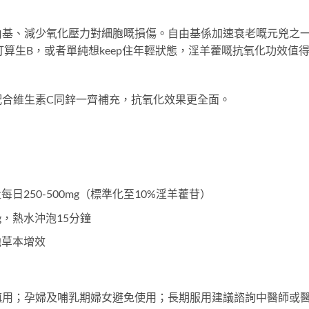
由基、減少氧化壓力對細胞嘅損傷。自由基係加速衰老嘅元兇之
算生B，或者單純想keep住年輕狀態，淫羊藿嘅抗氧化功效值
配合維生素C同鋅一齊補充，抗氧化效果更全面。
日250-500mg（標準化至10%淫羊藿苷）
g，熱水沖泡15分鐘
他草本增效
慎用；孕婦及哺乳期婦女避免使用；長期服用建議諮詢中醫師或