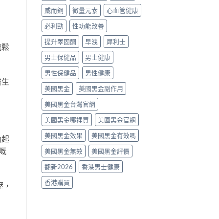
南〉
威而鋼
微量元素
心血管健康
中
必利勁
性功能改善
提升睪固酮
早洩
犀利士
疏鬆
男士保健品
男士健康
男性保健品
男性健康
醫生
美國黑金
美國黑金副作用
美國黑金台灣官網
美國黑金哪裡買
美國黑金官網
美國黑金效果
美國黑金有效嗎
勃起
嘅
美國黑金無效
美國黑金評價
翻新2026
香港男士健康
香港購買
壓，