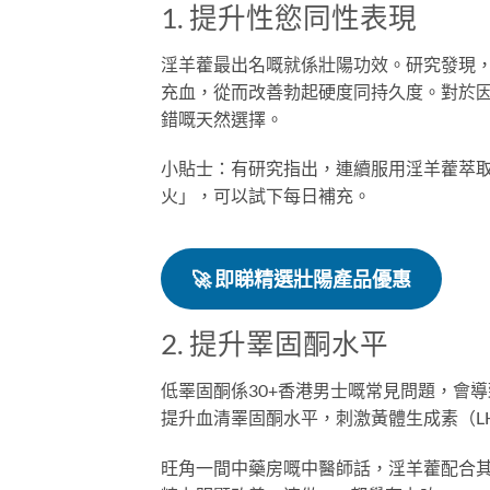
1. 提升性慾同性表現
淫羊藿最出名嘅就係壯陽功效。研究發現，
充血，從而改善勃起硬度同持久度。對於
錯嘅天然選擇。
小貼士：有研究指出，連續服用淫羊藿萃取
火」，可以試下每日補充。
🚀
即睇精選壯陽產品優惠
2. 提升睪固酮水平
低睪固酮係30+香港男士嘅常見問題，會
提升血清睪固酮水平，刺激黃體生成素（L
旺角一間中藥房嘅中醫師話，淫羊藿配合