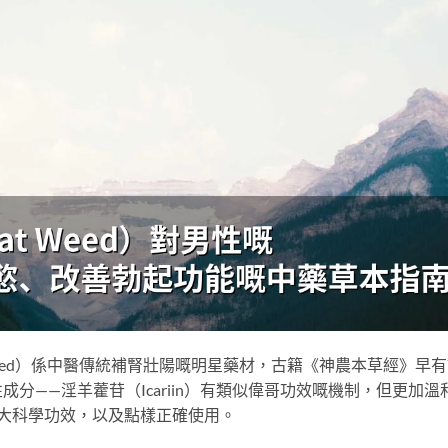
oat Weed）係中醫傳統補腎壯陽嘅明星藥材，古籍《神農本草經》早
分——淫羊藿苷（Icariin）有類似偉哥功效嘅機制，但更加溫
大科學功效，以及點樣正確使用。