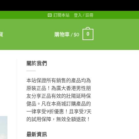
訂閱本站
登入 / 註冊
貨
購物車 /
$
0
0
關於我們
本站保證所有銷售的產品均為
原裝正品！為廣大香港男性朋
友分享正品有效的壯陽延時保
健品。凡在本商城訂購產品的
一律享受9折優惠！且享受7天
的試用保障，無效全額退款！
最新資訊