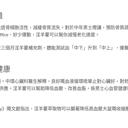
量
進造骨細胞活性，減緩骨質流失。對於中年男士嚟講，預防骨質
fice、好少運動，淫羊藿可以幫你減慢老化速度。
食咗三個月淫羊藿補充劑，體能測試由「中下」升到「中上」，連
健康
用。中環心臟科醫生解釋，良好嘅血液循環唔單止對心臟好，對
流供應。淫羊藿可以幫助降低血壓、改善血脂，係男士心血管健康
armacology》嘅文獻指出，淫羊藿萃取物可以顯著降低高血壓大鼠嘅收縮