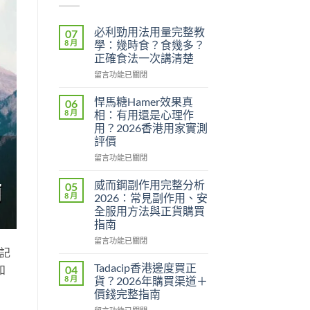
必利勁用法用量完整教
07
8 月
學：幾時食？食幾多？
正確食法一次講清楚
在
留言功能已關閉
〈必
利
悍馬糖Hamer效果真
06
勁
8 月
相：有用還是心理作
用
用？2026香港用家實測
法
評價
用
量
在
留言功能已關閉
完
〈悍
整
馬
威而鋼副作用完整分析
05
教
糖
8 月
2026：常見副作用、安
學：
Hamer
全服用方法與正貨購買
幾
效
指南
時
果
食？
真
在
留言功能已關閉
有記
食
相：
〈威
幾
有
而
Tadacip香港邊度買正
和
04
多？
用
鋼
8 月
貨？2026年購買渠道＋
正
還
副
價錢完整指南
確
是
作
食
心
在