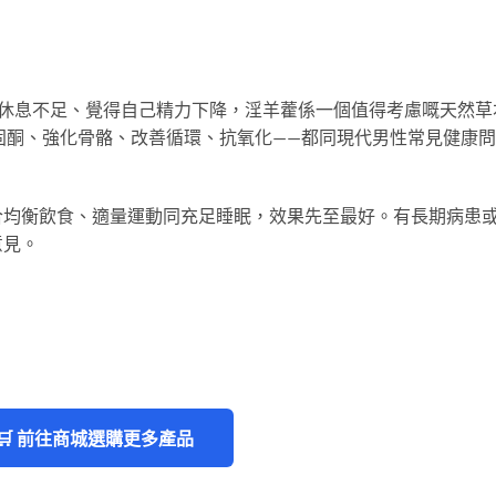
大、休息不足、覺得自己精力下降，淫羊藿係一個值得考慮嘅天然草
固酮、強化骨骼、改善循環、抗氧化——都同現代男性常見健康
合均衡飲食、適量運動同充足睡眠，效果先至最好。有長期病患
意見。
🛒 前往商城選購更多產品