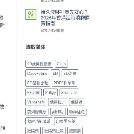
用
留言功能已關閉
法
理
〈Tadacip
完
一
作
香
整
持久液哪裡買先安心？
03
次
用？
港
分
體
8 月
2026年香港延時噴霧購
講
2026
邊
析
買指南
個唔
清
香
度
2026：
楚〉
在
港
買
留言功能已關閉
常
中
〈持
用
正
見
久
家
貨？
副
液
實
2026
熱點關注
作
哪
測
年
用、
裡
評
購
安
買
價〉
買
全
40歲男性健康
Cialis
先
中
渠
服
安
道
用
Dapoxetine
ED
ED治療
心？
＋
方
2026
價
法
ED藥物比較
PDE5抑制劑
年
錢
與
香
完
正
PE治療
Priligy
Sildenafil
港
整
貨
延
Vardenafil
他達拉非
保健品
指
購
效
時
南〉
買
前列腺健康
副作用
助勃延時
噴
中
指
霧
南〉
勃起功能障礙
印度學名藥
購
中
買
用後
壯陽藥
壯陽藥比較
威而鋼
指