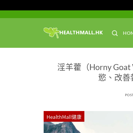
Skip
to
content
HO
淫羊藿（Horny Go
慾、改善
POS