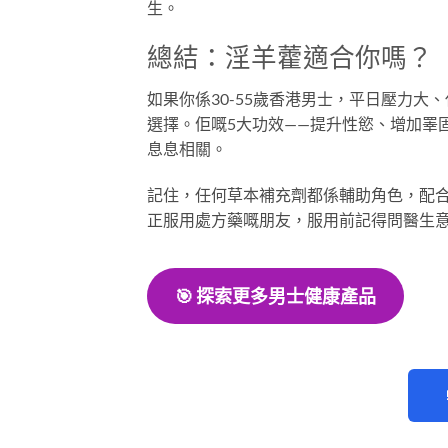
生。
總結：淫羊藿適合你嗎？
如果你係30-55歲香港男士，平日壓力
選擇。佢嘅5大功效——提升性慾、增加睪
息息相關。
記住，任何草本補充劑都係輔助角色，配
正服用處方藥嘅朋友，服用前記得問醫生
🎯
探索更多男士健康產品