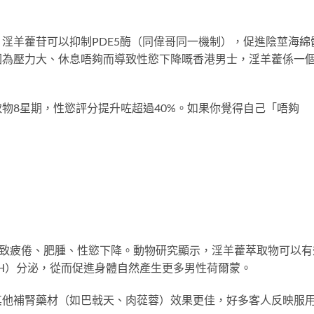
淫羊藿苷可以抑制PDE5酶（同偉哥同一機制），促進陰莖海綿
因為壓力大、休息唔夠而導致性慾下降嘅香港男士，淫羊藿係一
物8星期，性慾評分提升咗超過40%。如果你覺得自己「唔夠
導致疲倦、肥腫、性慾下降。動物研究顯示，淫羊藿萃取物可以有
H）分泌，從而促進身體自然產生更多男性荷爾蒙。
其他補腎藥材（如巴戟天、肉蓯蓉）效果更佳，好多客人反映服