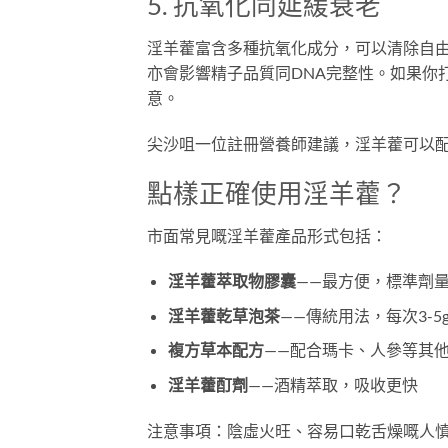
5. 抗氧化同延緩衰老
淫羊藿富含多種抗氧化成分，可以清除自
亦會影響精子品質同DNA完整性。如果你打
意。
尖沙咀一位註冊營養師建議，淫羊藿可以
點樣正確使用淫羊藿？
市面常見嘅淫羊藿產品形式包括：
淫羊藿萃取物膠囊
——最方便，標準劑量每
淫羊藿乾草泡茶
——傳統用法，每次3-5
複方草本配方
——配合瑪卡、人參等其
淫羊藿酊劑
——酒精萃取，吸收更快
注意事項：陰虛火旺、容易口乾舌燥嘅人