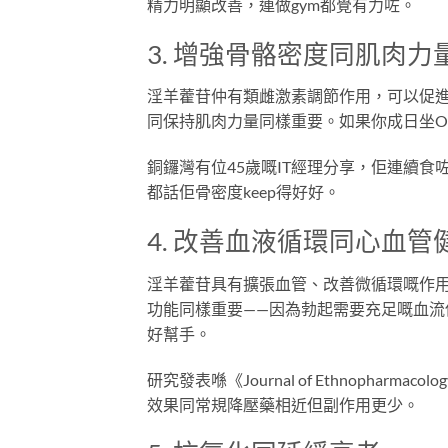
精力明顯改善，連做gym都覺有力咗。
3. 增強骨骼密度同肌肉力
淫羊藿苷仲有類雌激素調節作用，可以促
同保持肌肉力量同樣重要。如果你成日坐Of
銅鑼灣有位45歲嘅IT經理分享，佢連續
都話佢骨密度keep得好好。
4. 改善血液循環同心血管
淫羊藿苷具有擴張血管、改善微循環嘅作
功能同樣重要——因為勃起需要充足嘅血
好幫手。
研究發表喺《Journal of Ethnoph
效果同常規降壓藥相近但副作用更少。