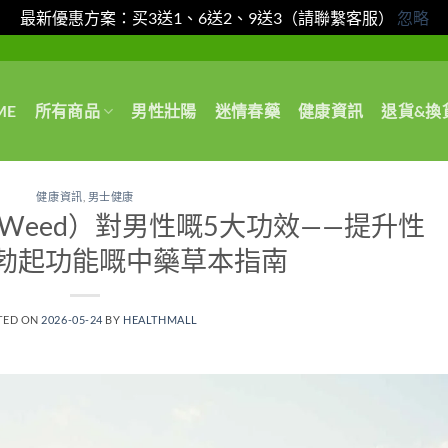
最新優惠方案：买3送1、6送2、9送3（請聯繫客服）
忽略
ME
所有商品
男性壯陽
迷情春藥
健康資訊
退貨&換
健康資訊
,
男士健康
at Weed）對男性嘅5大功效——提升性
勃起功能嘅中藥草本指南
TED ON
2026-05-24
BY
HEALTHMALL