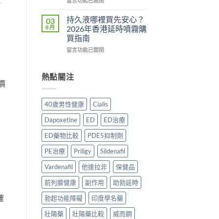
用
留言功能已關閉
，
法
理
〈Tadacip
完
一
作
香
整
持久液哪裡買先安心？
03
次
用？
港
分
8 月
2026年香港延時噴霧購
講
2026
邊
析
買指南
清
香
度
2026：
楚〉
在
港
買
留言功能已關閉
常
中
〈持
用
正
見
久
家
貨？
副
液
實
2026
熱點關注
作
價
哪
測
年
用、
裡
評
購
安
買
價〉
買
全
40歲男性健康
Cialis
先
中
渠
服
安
道
用
Dapoxetine
ED
ED治療
心？
＋
方
2026
價
法
ED藥物比較
PDE5抑制劑
年
錢
與
香
完
正
PE治療
Priligy
Sildenafil
港
整
貨
延
Vardenafil
他達拉非
保健品
指
購
時
南〉
買
前列腺健康
副作用
助勃延時
噴
中
指
霧
南〉
確
勃起功能障礙
印度學名藥
購
中
買
壯陽藥
壯陽藥比較
威而鋼
指