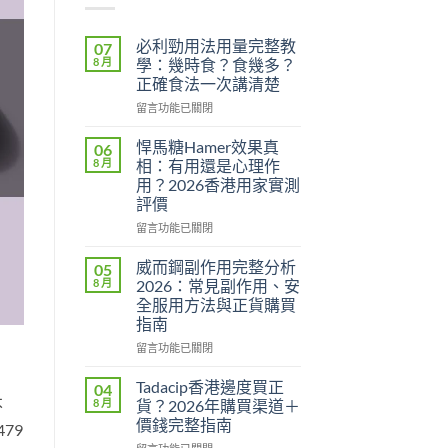
必利勁用法用量完整教
07
8 月
學：幾時食？食幾多？
正確食法一次講清楚
在
留言功能已關閉
〈必
利
悍馬糖Hamer效果真
06
勁
8 月
相：有用還是心理作
用
用？2026香港用家實測
法
評價
用
量
在
留言功能已關閉
完
〈悍
整
馬
威而鋼副作用完整分析
05
教
糖
8 月
2026：常見副作用、安
學：
Hamer
全服用方法與正貨購買
幾
效
指南
時
果
食？
真
在
留言功能已關閉
食
相：
〈威
幾
有
而
Tadacip香港邊度買正
04
多？
用
鋼
不
8 月
貨？2026年購買渠道＋
正
還
副
價錢完整指南
79
確
是
作
食
心
在