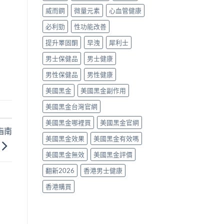
南〉
威而鋼
微量元素
心血管健康
中
必利勁
性功能改善
提升睪固酮
早洩
犀利士
男士保健品
男士健康
男性保健品
男性健康
美國黑金
美國黑金副作用
美國黑金台灣官網
美國黑金哪裡買
美國黑金官網
指南
美國黑金效果
美國黑金有效嗎
美國黑金無效
美國黑金評價
翻新2026
香港男士健康
香港購買