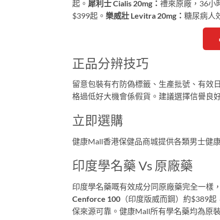
起。
犀利士 Cialis 20mg：
禮來原廠，36小
$399起。
樂威壯 Levitra 20mg：
糖尿病人效
正品分辨技巧
留意包裝有冇防偽標籤、生產批號、有效日期。正品
格過低好大機會係假貨。建議選擇信譽良好嘅
立即選購
健康Mall香港保健品商城提供各類男士
印度學名藥 Vs 原廠藥
印度學名藥嘅有效成分同原廠藥完全一樣，但價格
Cenforce 100
（印度版威而鋼）約$389起
保來源可靠。健康Mall所有學名藥均為原