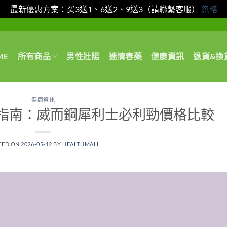
最新優惠方案：买3送1、6送2、9送3（請聯繫客服）
忽略
ME
所有商品
男性壯陽
迷情春藥
健康資訊
退貨&換
健康資訊
指南：威而鋼犀利士必利勁價格比較
TED ON
2026-05-12
BY
HEALTHMALL