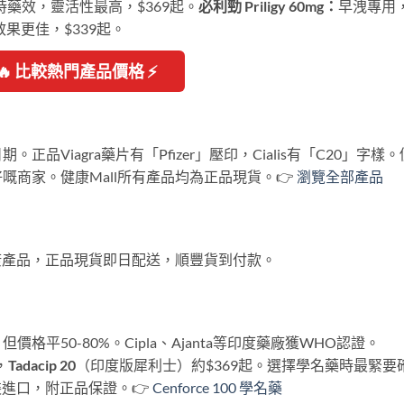
時藥效，靈活性最高，$369起。
必利勁 Priligy 60mg：
早洩專用
果更佳，$339起。
🔥 比較熱門產品價格 ⚡
Viagra藥片有「Pfizer」壓印，Cialis有「C20」字樣。
商家。健康Mall所有產品均為正品現貨。👉
瀏覽全部產品
健康產品，正品現貨即日配送，順豐貨到付款。
平50-80%。Cipla、Ajanta等印度藥廠獲WHO認證。
，
Tadacip 20
（印度版犀利士）約$369起。選擇學名藥時最緊要
裝進口，附正品保證。👉
Cenforce 100 學名藥