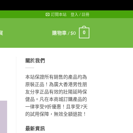
訂閱本站
登入 / 註冊
貨
購物車 /
$
0
0
關於我們
本站保證所有銷售的產品均為
原裝正品！為廣大香港男性朋
友分享正品有效的壯陽延時保
健品。凡在本商城訂購產品的
一律享受9折優惠！且享受7天
的試用保障，無效全額退款！
最新資訊